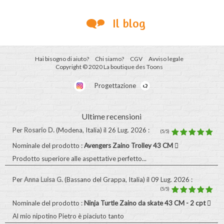
Il blog
Hai bisogno di aiuto?
Chi siamo?
CGV
Avviso legale
Copyright © 2020 La boutique des Toons
Progettazione
Ultime recensioni
Per
Rosario D.
(Modena, Italia)
il 26 Lug. 2026
:
(5/5)
Nominale del prodotto :
Avengers Zaino Trolley 43 CM
Prodotto superiore alle aspettative perfetto...
Per
Anna Luisa G.
(Bassano del Grappa, Italia)
il 09 Lug. 2026
:
(5/5)
Nominale del prodotto :
Ninja Turtle Zaino da skate 43 CM - 2 cpt
Al mio nipotino Pietro è piaciuto tanto