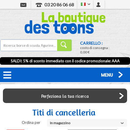
03 20 86 06 68
CARRELLO :
costo di consegna :
0,00 €
SALDI: 5% di sconto immediato con il codice promozionale: AAA
MENU
Perfeziona la tua ricerca
Titi di cancelleria
Ordina per
In magazzino