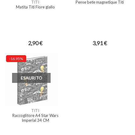
TITI
Pense bete magnetique Titi
Matita Titi Fiore giallo
2,90 €
3,91 €
-16.95%
ESAURITO
TITI
Raccoglitore A4 Star Wars
Imperial 34 CM