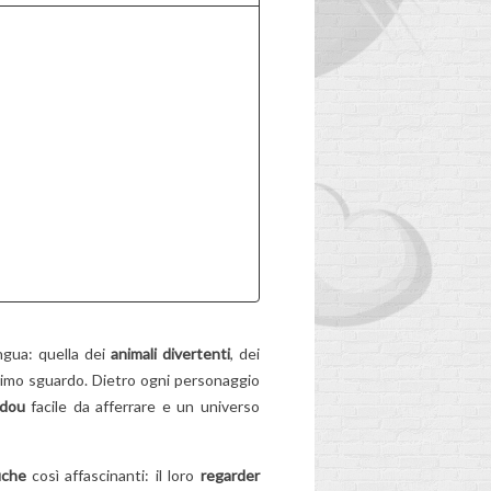
Usurato, troppo pesante,
E!
più adatto all'età... Lo
zaino di tuo figlio ha fatto
il suo tempo? Scopri i
nale
segnali da non...
mma?
Per saperne di più
di
lingua: quella dei
animali
divertenti
, dei
imo sguardo. Dietro ogni personaggio
dou
facile da afferrare e un universo
uche
così affascinanti: il loro
regarder