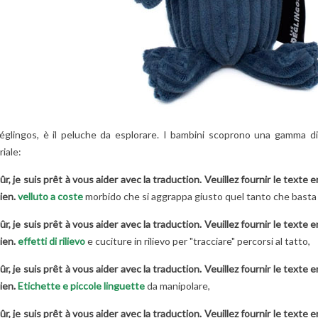
Per saperne di più
Déglingos piacciono
e di più
tanto ai...
Per saperne di più
églingos, è il peluche da esplorare. I bambini scoprono una gamma di 
iale:
ûr, je suis prêt à vous aider avec la traduction. Veuillez fournir le texte
lien.
velluto a coste
morbido che si aggrappa giusto quel tanto che basta ai
ûr, je suis prêt à vous aider avec la traduction. Veuillez fournir le texte
lien.
effetti di rilievo
e cuciture in rilievo per "tracciare" percorsi al tatto,
ûr, je suis prêt à vous aider avec la traduction. Veuillez fournir le texte
lien.
Etichette e piccole linguette
da manipolare,
ûr, je suis prêt à vous aider avec la traduction. Veuillez fournir le texte