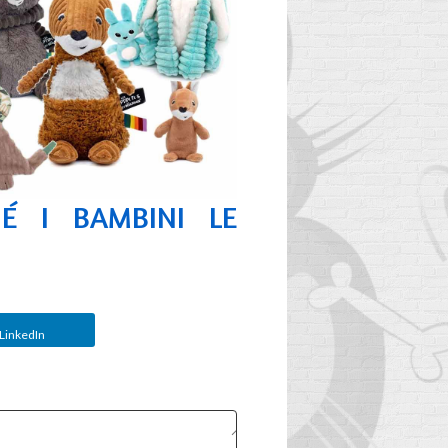
HÉ I BAMBINI LE
LinkedIn
QUANDO
A
SOSTITUIRE LO
I
ZAINO DI TUO
FIGLIO?
LE
2
Aimé