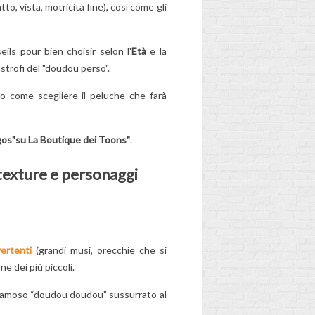
tto, vista, motricità fine), così come gli
ls pour bien choisir selon l'
Età
e la
SCOPRI LA VERA
astrofi del "doudou perso".
STORIA DI
MIRACULOUS
o come scegliere il peluche che farà
LADYBUG!
2
Aimé
ria
"Una coccinella, un
gos"su La Boutique dei Toons"
.
portafortuna, una
 texture e personaggi
ture
signora magica e una dea
bendata!" Senti questo
ritornello tutto il giorno?
È...
Per saperne di più
vertenti
(grandi musi, orecchie che si
ne dei più piccoli.
l famoso “doudou doudou” sussurrato al