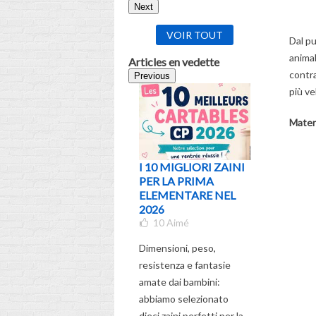
Next
VOIR TOUT
Dal pu
anima
Articles en vedette
contra
Previous
più v
Materi
I 10 MIGLIORI ZAINI
QUALE 
PER LA PRIMA
SCEGLIE
ELEMENTARE NEL
ALL'ETÀ
2026
CLASSE?
10
Aimé
DEFINIT
5
Aimé
Dimensioni, peso,
Scopri la 
resistenza e fantasie
completa p
amate dai bambini:
nuovo zai
abbiamo selezionato
per tuo fi
dieci zaini perfetti per la