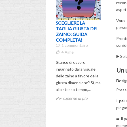
recono
Un p
aspett
Vous 
SCEGLIERE LA
CHI È S
person
TAGLIA GIUSTA DEL
PROVA
ZAINO: GUIDA
L'ACCA
Pront
COMPLETA!
PERSON
1 commentaire
DISNEY
sorrid
L'HAI M
4
Aimé
▶️ Se 
PRIMA!
Stanco di essere
7
Aimé
Un u
ingannato dalla visuale
Sei incuri
dello zaino a favore della
dall'accat
Design
giusta dimensione? Sì, ma
creatura b
allo stesso tempo,...
Presso
Stitch di c
Per saperne di più
continua a
I pel
Scopri la st
piegan
Per sapern
➡️ Il 
momen