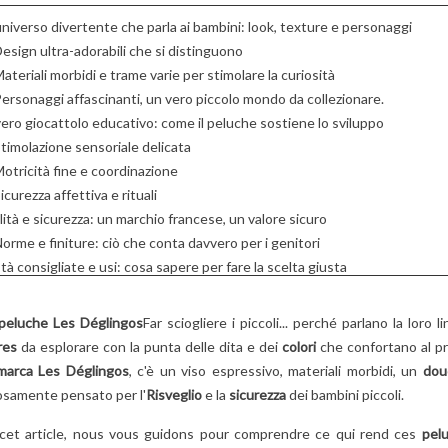
2
Aimé
CHE FA
INNAMORARE
niverso divertente che parla ai bambini: look, texture e personaggi
nostra guida
Animali buffi, texture
TUTTE LE MAMM
esign ultra-adorabili che si distinguono
er scegliere il
morbide, colori
5
Aimé
ateriali morbidi e trame varie per stimolare la curiosità
netto giusto
rassicuranti: scoprite
Cerchi un regalo origi
ersonaggi affascinanti, un vero piccolo mondo da collezionare.
glio!
perché i peluche Les
per la festa della ma
ero giocattolo educativo: come il peluche sostiene lo sviluppo
Déglingos piacciono
e di più
Scopri come le
timolazione sensoriale delicata
tanto ai...
affascinanti e
otricità fine e coordinazione
Per saperne di più
caratteristiche figure 
icurezza affettiva e rituali
Betty...
ità e sicurezza: un marchio francese, un valore sicuro
orme e finiture: ciò che conta davvero per i genitori
Per saperne di più
tà consigliate e usi: cosa sapere per fare la scelta giusta
onsigli per gli acquisti
 Les Déglingos
peluche Les Déglingos
Far sciogliere i piccoli... perché parlano la loro 
 partire da quale età regalare un peluche Les Déglingos ? ?
res
da esplorare con la punta delle dita e dei
colori
che confortano al pr
omment lavare un peluche Les Déglingos senza danneggiarlo ?
marca Les Déglingos
, c'è un viso espressivo, materiali morbidi, un
dou
uelle est la différence entre peluche et doudou? Les Déglingos ? ?
osamente pensato per l'
Risveglio
e la
sicurezza
dei bambini piccoli.
es Déglingos sont-ils appropriés comme cadeau de naissance ?
cet article, nous vous guidons pour comprendre ce qui rend ces
pel
ome scegliere la dimensione ideale di un peluche ?