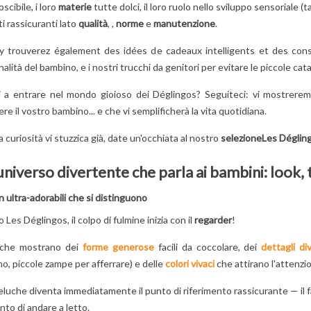
scibile, i loro
materie
tutte dolci, il loro ruolo nello sviluppo sensoriale (ta
eluche Les Déglingos da mordere... che fa impazzire tutta la famiglia !
i rassicuranti lato
qualità
, ,
norme
e
manutenzione
.
y trouverez également des idées de cadeaux intelligents et des consei
TITCH?
GLI EROI DI PAW
SCOPRI
alità del bambino, e i nostri trucchi da genitori per evitare le piccole cat
PATROL: NOMI,
L'INCREDIBILE
TTIVANTE
POTERI E SEGRETI
STORIA DI
i a entrare nel mondo gioioso dei Déglingos? Seguiteci: vi mostrerem
AGGIO
SVELATI!
SPIDERMAN!
 COME NON
10
Aimé
2
Aimé
ere il vostro bambino... e che vi semplificherà la vita quotidiana.
AI VISTO
Chi sono i personaggi di
Scopri l'incredibile sto
la curiosità vi stuzzica già, date un'occhiata al nostro
selezioneLes Déglin
PAW Patrol? Quali sono i
di Spider Man! Le sue
niverso divertente che parla ai bambini: look,
loro ruoli e segreti?
origini e le sue avven
osito
Scopri tutto su questi
non avranno presto
tivante
 ultra-adorabili che si distinguono
impavidi cuccioli e...
segreti per te. Vi...
lu di nome
 Les Déglingos, il colpo di fulmine inizia con il
regarder
!
Per saperne di più
Per saperne di più
ui tuo figlio
 parlare?
uche mostrano dei
forme generose
facili da coccolare, dei
dettagli di
oria...
o, piccole zampe per afferrare) e delle
colori vivaci
che attirano l'attenzio
e di più
peluche diventa immediatamente il punto di riferimento rassicurante — i
to di andare a letto.