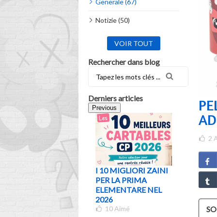
Generale (67)
Notizie (50)
VOIR TOUT
Rechercher dans blog
Derniers articles
PE
Previous
AD
2
A
I 10 MIGLIORI ZAINI
QUALE 
PER LA PRIMA
SCEGLIE
ELEMENTARE NEL
ALL'ETÀ
2026
CLASSE?
10
Aimé
DEFINIT
S