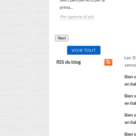
prima...
Per sapern
Per saperne di più
Next
VOIR TOUT
Les D
RSS du blog
sensor
Bien s
en ita
Bien s
en ita
Bien s
en ita
Bien s