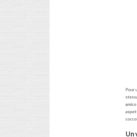
Pour u
stessa
amico 
aspett
coccol
Un 