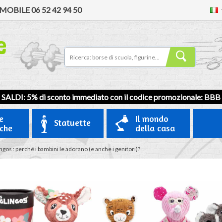
MOBILE
06 52 42 94 50
SALDI: 5% di sconto immediato con il codice promozionale:
BBB
e
Il mondo
Statuette
iche
della casa
gos : perché i bambini le adorano (e anche i genitori)?