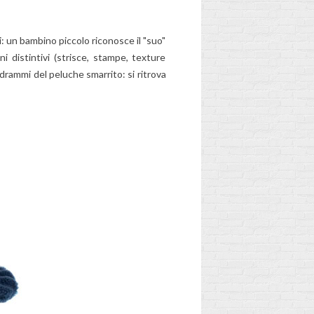
i: un bambino piccolo riconosce il "suo"
 distintivi (strisce, stampe, texture
i drammi del peluche smarrito: si ritrova
QUANDO
SOSTITUIRE LO
NI
ZAINO DI TUO
FIGLIO?
I)?
2
Aimé
Usurato, troppo pesante,
più adatto all'età... Lo
zaino di tuo figlio ha fatto
il suo tempo? Scopri i
segnali da non...