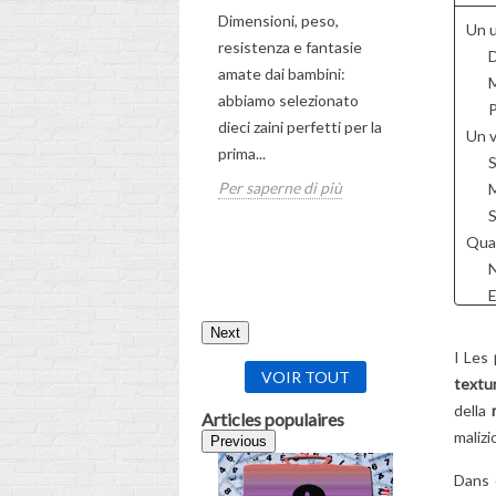
5
Aimé
Dimensioni, peso,
Un u
Scopri la 
resistenza e fantasie
D
completa p
amate dai bambini:
M
nuovo zai
abbiamo selezionato
P
per tuo fi
dieci zaini perfetti per la
Un v
prima...
Per sapern
S
Per saperne di più
M
S
Qual
N
E
C
Next
FAQ
I Les
A
VOIR TOUT
textu
C
della
Articles populaires
Q
malizi
Previous
L
Dans 
C