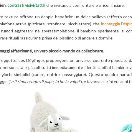
lien.
contrasti visivi/tattili
che invitano a confrontare e a ricominciare.
e texture offrono un doppio beneficio: un dolce sollievo (effetto coc
lazione attiva (pizzicare, strofinare, picchiettare) che
incoraggia l'espl
 rumori aggressivi né sovrastimolazione, il bambino sperimenta, si con
rare rituali rassicuranti prima del pisolino o di andare a dormire.
aggi affascinanti, un vero piccolo mondo da collezionare.
 l'oggetto, Les Déglingos propongono un universo coerente popolato da
 personalità e piccoli tratti immediatamente identificabili: il bambino vi
giochi simbolici (curare, nutrire, passeggiare). Questo quadro narrati
ggio ("
è il rinoceronte di papà, io ho la volpe
"), e favorisce le interazioni tr