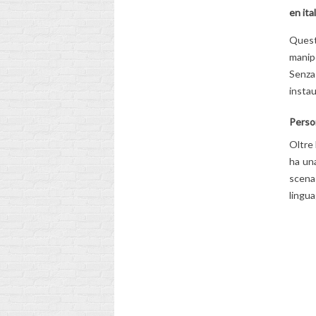
en ita
Quest
manipo
Senza
instau
Person
Oltre
ha una
scena 
lingua