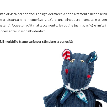
nto di vista dei benefici, i design del marchio sono altamente riconoscibil
le a distanza e lo memorizza grazie a una silhouette marcata e a segni
stanti). Questo facilita l'attaccamento, le routine (nanna, asilo) e limita 
elocemente un modello identico.
ali morbidi e trame varie per stimolare la curiosità
ZAINO
TOP 5 BIANCHERIA
PELUCHE LES
RE IN BASE
DA LETTO PER
DÉGLINGOS :
 E ALLA
RAGAZZE!
PERCHÉ I BAMBI
 LA GUIDA
2
Aimé
LE ADORANO (E
IVA
ANCHE I GENITOR
La stanza della tua
2
Aimé
bambina non rispecchia
nostra guida
Animali buffi, texture
molto la sua personalità...
er scegliere il
morbide, colori
È ora di risolverlo! Il
netto giusto
rassicuranti: scoprite
trucco facile e veloce...
glio!
perché i peluche Les