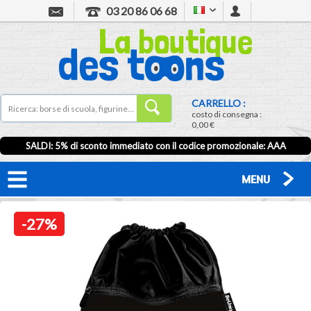
03 20 86 06 68
CARRELLO :
costo di consegna :
0,00 €
SALDI: 5% di sconto immediato con il codice promozionale: AAA
MENU
-27%