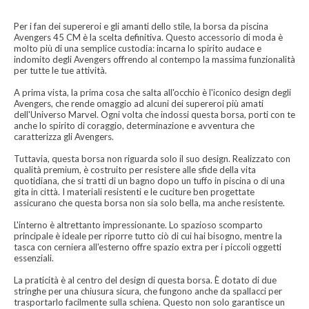
Per i fan dei supereroi e gli amanti dello stile, la borsa da piscina
Avengers 45 CM è la scelta definitiva. Questo accessorio di moda è
molto più di una semplice custodia: incarna lo spirito audace e
indomito degli Avengers offrendo al contempo la massima funzionalità
per tutte le tue attività.
A prima vista, la prima cosa che salta all'occhio è l'iconico design degli
Avengers, che rende omaggio ad alcuni dei supereroi più amati
dell'Universo Marvel. Ogni volta che indossi questa borsa, porti con te
anche lo spirito di coraggio, determinazione e avventura che
caratterizza gli Avengers.
Tuttavia, questa borsa non riguarda solo il suo design. Realizzato con
qualità premium, è costruito per resistere alle sfide della vita
quotidiana, che si tratti di un bagno dopo un tuffo in piscina o di una
gita in città. I materiali resistenti e le cuciture ben progettate
assicurano che questa borsa non sia solo bella, ma anche resistente.
L'interno è altrettanto impressionante. Lo spazioso scomparto
principale è ideale per riporre tutto ciò di cui hai bisogno, mentre la
tasca con cerniera all'esterno offre spazio extra per i piccoli oggetti
essenziali.
La praticità è al centro del design di questa borsa. È dotato di due
stringhe per una chiusura sicura, che fungono anche da spallacci per
trasportarlo facilmente sulla schiena. Questo non solo garantisce un