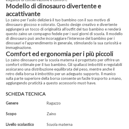
Modello di dinosauro divertente e
accattivante
Lo zaino per l'asilo delizierà il tuo bambino con il suo motivo di
dinosauro giocoso e colorato. Questo design creativo e divertente
aggiungerà un tocco di originalità all'outfit del tuo bambino e renderà
questo zaino un compagno fedele per i suoi giorni di scuola. Il modello
di dinosauro può anche incoraggiare l'interesse del bambino per i
dinosauri e l'apprendimento in generale, stimolando la sua curiosità e
immaginazione.
Comfort ed ergonomia per i più piccoli
Lo zaino dinosauro per la scuola materna è progettato per offrire un
comfort ottimale per il tuo bambino. Gli spallacci imbottiti e regolabili
assicurano una distribuzione equilibrata del peso, mentre anche il
retro della borsa è imbottito per un adeguato supporto. Il manico
sulla parte superiore della borsa consente un facile trasporto a mano,
aggiungendo praticità a questo accessorio must-have.
SCHEDA TECNICA
Genere
Ragazzo
Scopo
Zaino
Livello scolastico
Scuola materna