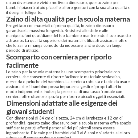
da un divertente e vivido motivo a dinosauro, questo zaino per
bambini piacerà ai più piccoli e ai loro genitori con la sua alta qualità e
il design intelligente.
Zaino di alta qualità per la scuola materna
Progettato con materiali di prima qualità, lo zaino dinosauro
garantisce la massima longevità. Resisterà alle sfide e alle
manipolazioni quotidiane del tuo bambino mantenendo il suo aspetto
attraente. La qualità superiore dei materiali utilizzati assicura inoltre
che lo zaino rimanga comodo da indossare, anche dopo un lungo
periodo di utilizzo.
Scomparto con cerniera per riporlo
facilmente
Lo zaino per la scuola materna ha uno scomparto principale con
cerniera, che consente di riporre facilmente materiale scolastico,
merenda o peluche del bambino. La cerniera robusta e facile da usare
assicura che il bambino possa imparare a gestire i propri affari in
modo indipendente. Inoltre, la presenza di una tasca frontale con
cerniera offre ulteriore spazio per riporre piccoli oggetti essenziali.
Dimensioni adattate alle esigenze dei
giovani studenti
Con dimensioni di 34 cm di altezza, 24 cm di larghezza e 12 cm di
profondità, questo zaino dinosauro per la scuola materna offre spazio
sufficiente per gli effetti personali dei più piccoli senza essere
ingombrante. È ideale per i bambini dai 3 ai 6 anni e si adatta alle loro
esigenze di conservazione e comfort.