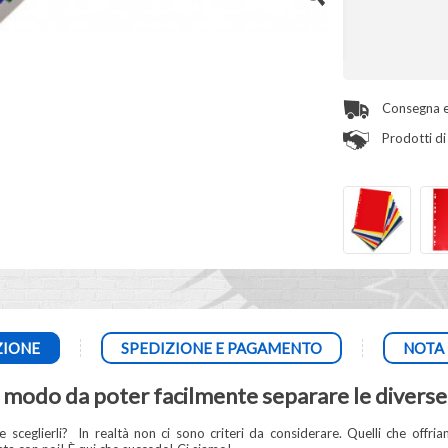
Consegna e
Prodotti di 
ZIONE
SPEDIZIONE E PAGAMENTO
NOTA 
odo da poter facilmente separare le diverse 
sceglierli?
In realtà non ci sono criteri da considerare. Quelli che offr