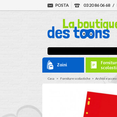
POSTA
03 20 86 06 68
/
Fornitur
Zaini
scolast
Casa
>
Forniture scolastiche
>
Archivi e acces