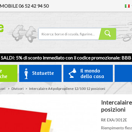
MOBILE
06 52 42 94 50
SALDI: 5% di sconto immediato con il codice promozionale:
BBB
e
Il mondo
Statuette
iche
della casa
sori
>
Divisori
>
Intercalaire A4 polipropilene 12/100 12 posizioni
Intercalair
posizioni
Rif. EXA/3012E
Riempimento flessi