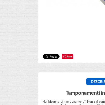
Save
DESCRI
Tamponamenti in m
Hai bisogno di tamponamenti? Non sai come 