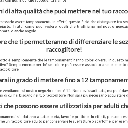
sta con noi! È qui che succede! Ci siamo!
 di alta qualità che puoi mettere nel tuo racco
cessario avere tamponamenti. In effetti, questo è ciò che
distinguere tra sez
iusto. Infatti, come puoi vedere, quelli che ti offriamo nel nostro negoz
appare, o anche angolo.
 che ti permetteranno di differenziare le sezi
raccoglitore!
otto è semplicemente che le tamponamenti hanno colori diversi. In questo mo
motivo? Semplicemente perché un colore può essere associato a un elemento n
raccoglitore.
arai in grado di mettere fino a 12 tamponament
e vendiamo sul nostro negozio online è 12. Non devi usarli tutti, ma puoi dav
 di cui hai bisogno nel tuo raccoglitore. Non sarà più necessario acquistare di
he possono essere utilizzati sia per adulti ch
namenti si adattano a tutte le età, lavori e pratiche. In effetti, possono es
me un raccoglitore adulto per conservare le sue fatture o scartoffie, per esem