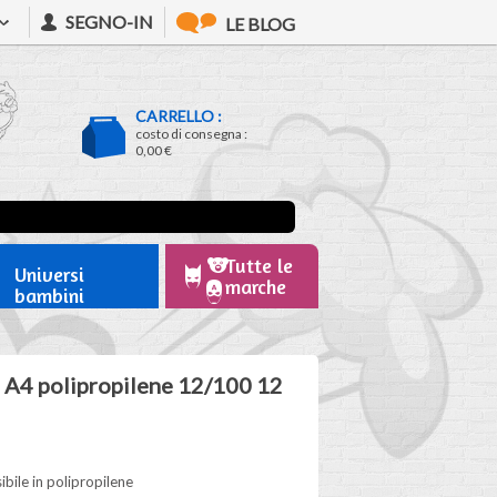
SEGNO-IN
LE BLOG
CARRELLO :
costo di consegna :
0,00 €
Tutte le
Universi
marche
bambini
e A4 polipropilene 12/100 12
bile in polipropilene