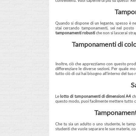
convenienti. Vuoi saperne di più su questi? Re
Tamponi
Quando si dispone di un legante, spesso è ne
stai cercando tamponamenti, sei nel posto g
tamponamenti robusti
che non si lascerai str
Tamponamenti di colore
Inoltre, ciò che apprezziamo con questo prod
differenziare le diverse sezioni. Per quale 
tutto ciò di cui hai bisogno all'interno del tuo 
S
Le
lotto di tamponamenti di dimensioni A4
ch
questo modo, puoi facilmente mettere tutto ciò
Tamponamenti c
Che tu sia un adulto o uno studente, le tampo
studenti che vuole separare le sue materie, co