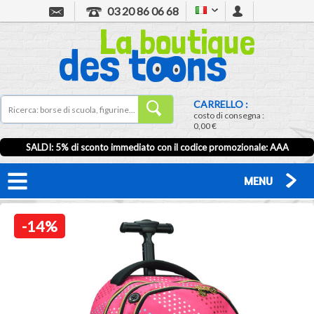
03 20 86 06 68
CARRELLO :
costo di consegna :
0,00 €
SALDI: 5% di sconto immediato con il codice promozionale: AAA
MENU
-14%