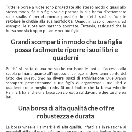
Tutte le borse a ruote sono progettate allo stesso modo o quasi allo
stesso modo. Se tuo figlio vuole portare la sua borsa direttamente
sulle spalle, è perfettamente possibile. In effetti, sarà sufficiente
regolare le cinghie alla sua morfologia
. Quindi, in caso di pioggia, ad
esempio, le ruote non saranno sporcate. Tuttavia, assicurati che la
borsa non sia troppo pesante per tuo figlio.
Grandi scomparti in modo che tua figlia
possa facilmente riporre i suoi libri e
quaderni
Poiché si tratta di una borsa che corrisponde tanto all'accesso alla
scuola primaria quanto all'ingresso al college, si deve tener conto del
fatto che quest'ultimo ha
diversi spazi di archiviazione
. Due grandi
scomparti permetteranno a tuo figlio di organizzare i suoi libri e
quaderni come meglio crede. Si noti inoltre che la borsa wheelie
Hallmark ha anche una tasca con zip extra sul davanti e due tasche sui
lati.
Una borsa di alta qualità che offre
robustezza e durata
La borsa wheelie Hallmark è
di alta qualità
. Infatti, sia in relazione ai
materiali utilizzati che alle finiture, non rimarrai deluso. Inoltre, le ruote