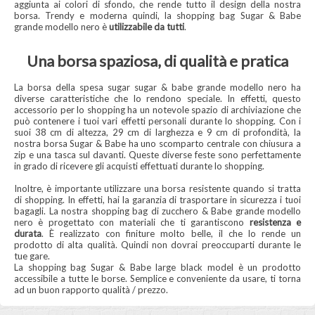
aggiunta ai colori di sfondo, che rende tutto il design della nostra
borsa. Trendy e moderna quindi, la shopping bag Sugar & Babe
grande modello nero è
utilizzabile da tutti
.
Una borsa spaziosa, di qualità e pratica
La borsa della spesa sugar sugar & babe grande modello nero ha
diverse caratteristiche che lo rendono speciale. In effetti, questo
accessorio per lo shopping ha un notevole spazio di archiviazione che
può contenere i tuoi vari effetti personali durante lo shopping. Con i
suoi 38 cm di altezza, 29 cm di larghezza e 9 cm di profondità, la
nostra borsa Sugar & Babe ha uno scomparto centrale con chiusura a
zip e una tasca sul davanti. Queste diverse feste sono perfettamente
in grado di ricevere gli acquisti effettuati durante lo shopping.
Inoltre, è importante utilizzare una borsa resistente quando si tratta
di shopping. In effetti, hai la garanzia di trasportare in sicurezza i tuoi
bagagli. La nostra shopping bag di zucchero & Babe grande modello
nero è progettato con materiali che ti garantiscono
resistenza e
durata
. È realizzato con finiture molto belle, il che lo rende un
prodotto di alta qualità. Quindi non dovrai preoccuparti durante le
tue gare.
La shopping bag Sugar & Babe large black model è un prodotto
accessibile a tutte le borse. Semplice e conveniente da usare, ti torna
ad un buon rapporto qualità / prezzo.