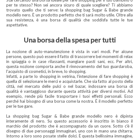
Stai cercando una borsa ideale per fare shopping per il tuo bambino o
per te stesso? Non sei ancora sicuro di quale scegliere? Ti abbiamo
trovato quello che ti serve: la shopping bag Sugar & Babe grande
modello nero. È un prodotto perfetto che ti sarà molto utile. Oltre alla
sua resistenza, è una borsa di qualità che soddisfa tutte le tue
aspettative.
Una borsa della spesa per tutti
La nozione di auto-manutenzione è vista in vari modi. Per alcune
persone, questo può essere il fatto di trascorrere bei momenti di relax
in spiaggia o in case rilassanti, mangiare pasti sani, ecc. Per altri,
questa nozione comporta anche il rinnovamento del tuo guardaroba,
l'acquisto di cosmetici, in breve, lo shopping.
Infatti, a parte lo shopping in vetrina, l'intenzione di fare shopping è
quella di selezionare le merci e acquistarle. Che sia fatto al posto della
città, nel mercato delle pulci o nel bazar, indossare una borsa di
qualità è vantaggioso durante questa attività per diversi motivi. Ad
esempio, rende più facile trasportare i tuoi effetti personali. Ecco
perché hai bisogno di una borsa come la nostra. È il modello perfetto
per le tue gare.
La shopping bag Sugar & Babe grande modello nero è dipinta
interamente di nero. Su questo accessorio è inscritto in bianco il
marchio del prodotto che è accompagnato da un cuore. Sotto c'è il
disegno di due personaggi immaginari, uno con in mano una chitarra.
Intorno a loro sono posate stelle dolci. È questa bellissima immagine,