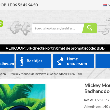
OBILE
06 52 42 94 50
VERKOOP
: 5% directe korting met de promotiecode: BBB
Home
Beeldjes
gdheden
universum
enden
>
Mickey Mouse Riding Waves Badhanddoek 140x70 cm
Mickey Mou
Badhanddo
Ref. AUT/751367
Afmetingen: 140 