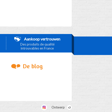
Aankoop vertrouwen
Des produits de qualité
introuvables en France
De blog
Ontwerp