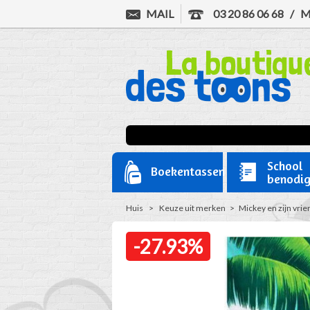
MAIL
03 20 86 06 68
/
M
School
Boekentassen
benodi
Huis
>
Keuze uit merken
>
Mickey en zijn vri
-27.93%