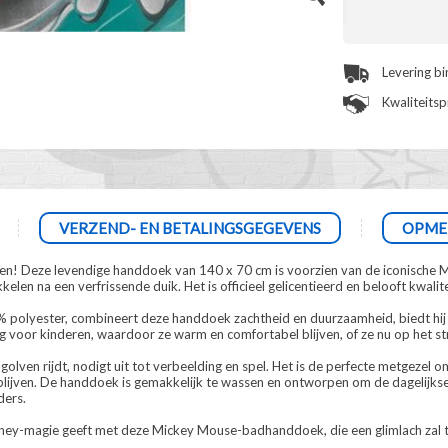
Levering b
Kwaliteits
VERZEND- EN BETALINGSGEGEVENS
OPME
n! Deze levendige handdoek van 140 x 70 cm is voorzien van de iconische Mi
kkelen na een verfrissende duik. Het is officieel gelicentieerd en belooft kwalit
% polyester, combineert deze handdoek zachtheid en duurzaamheid, biedt hij
g voor kinderen, waardoor ze warm en comfortabel blijven, of ze nu op het st
lven rijdt, nodigt uit tot verbeelding en spel. Het is de perfecte metgezel 
 blijven. De handdoek is gemakkelijk te wassen en ontworpen om de dagelijks
ders.
Disney-magie geeft met deze Mickey Mouse-badhanddoek, die een glimlach zal