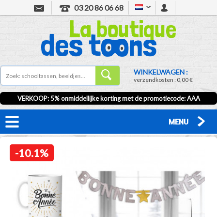
03 20 86 06 68
WINKELWAGEN :
verzendkosten :
0,00 €
VERKOOP
: 5% onmiddellijke korting met de promotiecode:
AAA
MENU
-10.1%