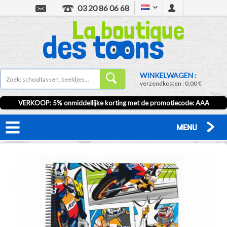
03 20 86 06 68
WINKELWAGEN :
verzendkosten :
0,00 €
VERKOOP
: 5% onmiddellijke korting met de promotiecode:
AAA
MENU