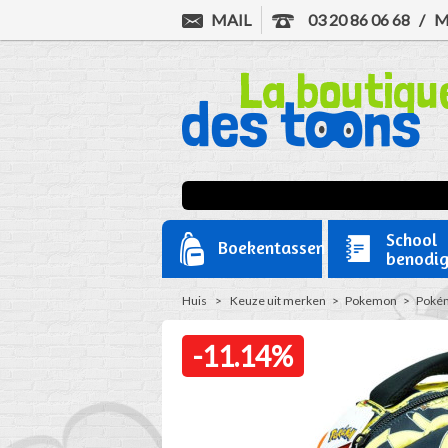
MAIL
03 20 86 06 68
/
M
School
Boekentassen
benodi
Huis
>
Keuze uit merken
>
Pokemon
>
Pokém
-11.14%