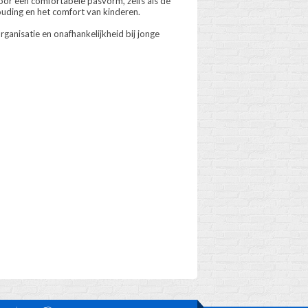
oor een comfortabele pasvorm, zelfs als de
ouding en het comfort van kinderen.
ganisatie en onafhankelijkheid bij jonge