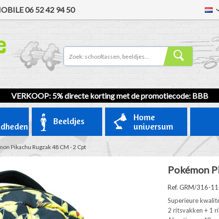
OBILE
06 52 42 94 50
VERKOOP
: 5% directe korting met de promotiecode: BBB
Home
Beeldjes
gdheden
universum
on Pikachu Rugzak 48 CM - 2 Cpt
Pokémon Pi
Ref. GRM/316-1
Superieure kwalit
2 ritsvakken + 1 r