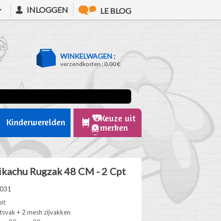
INLOGGEN
LE BLOG
WINKELWAGEN :
verzendkosten :
0,00 €
Keuze uit
Kinderwerelden
merken
kachu Rugzak 48 CM - 2 Cpt
1031
eit
itsvak + 2 mesh zijvakken