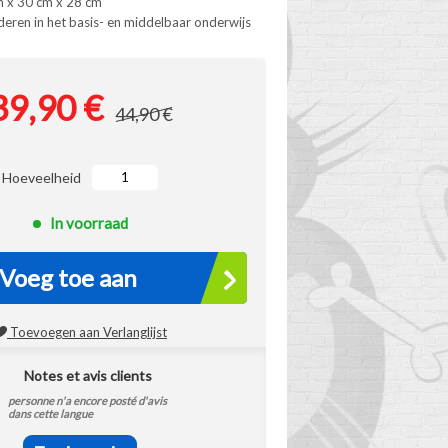
m x 30 cm x 28 cm
deren in het basis- en middelbaar onderwijs
39,90 €
44,90 €
Hoeveelheid
In voorraad
Voeg toe aan
winkelwagen
Toevoegen aan Verlanglijst
Notes et avis clients
personne n'a encore posté d'avis
dans cette langue