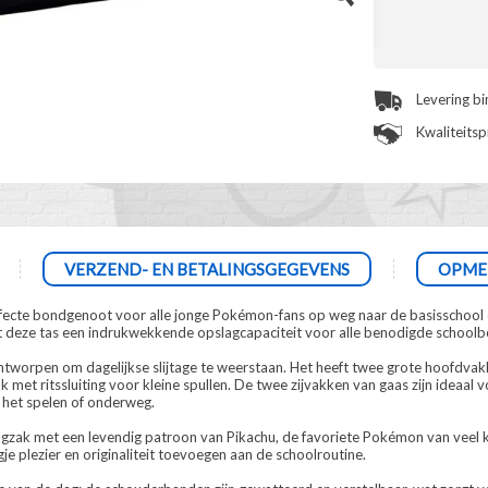
Levering b
Kwaliteits
VERZEND- EN BETALINGSGEGEVENS
OPME
cte bondgenoot voor alle jonge Pokémon-fans op weg naar de basisschool of 
deze tas een indrukwekkende opslagcapaciteit voor alle benodigde schoolboe
ntworpen om dagelijkse slijtage te weerstaan. Het heeft twee grote hoofdvakk
 met ritssluiting voor kleine spullen. De twee zijvakken van gaas zijn ideaal
s het spelen of onderweg.
rugzak met een levendig patroon van Pikachu, de favoriete Pokémon van veel ki
gje plezier en originaliteit toevoegen aan de schoolroutine.