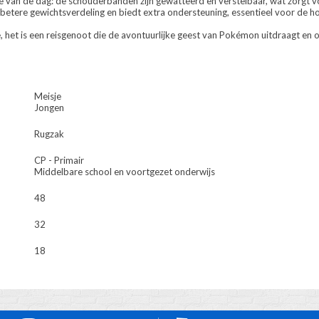
de van de dag: de schouderbanden zijn gewatteerd en verstelbaar, wat zorgt v
 betere gewichtsverdeling en biedt extra ondersteuning, essentieel voor de h
, het is een reisgenoot die de avontuurlijke geest van Pokémon uitdraagt en or
Meisje
Jongen
Rugzak
CP - Primair
Middelbare school en voortgezet onderwijs
48
32
18