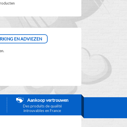
producten
RKING EN ADVIEZEN
en.
Aankoop vertrouwen
Des produits de qualité
introuvables en France