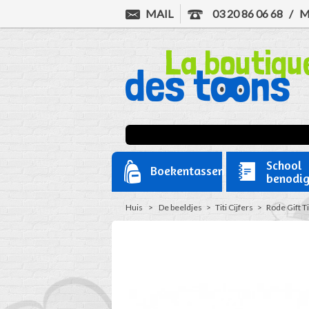
MAIL
03 20 86 06 68
/
M
School
Boekentassen
benodi
Huis
>
De beeldjes
>
Titi Cijfers
>
Rode Gift Ti