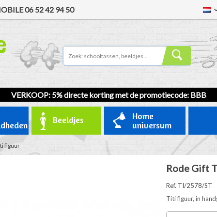
OBILE
06 52 42 94 50
VERKOOP
: 5% directe korting met de promotiecode: BBB
Home
Beeldjes
gdheden
universum
ti figuur
Rode Gift Ti
Ref. TI/2578/ST
Titi figuur, in ha