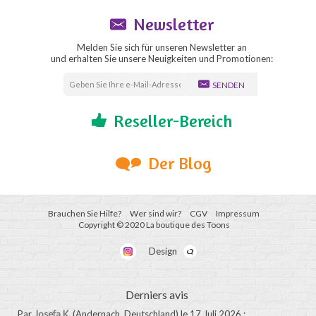
Newsletter
Melden Sie sich für unseren Newsletter an
und erhalten Sie unsere Neuigkeiten und Promotionen:
SENDEN
Reseller-Bereich
Der Blog
Brauchen Sie Hilfe?
Wer sind wir?
CGV
Impressum
Copyright © 2020 La boutique des Toons
Design
Derniers avis
Par
Josefa K.
(Andernach, Deutschland)
le 17 Juli 2026
: