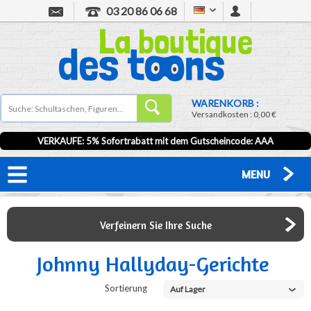
03 20 86 06 68
WARENKORB :
Versandkosten :
0,00 €
VERKAUFE: 5% Sofortrabatt mit dem Gutscheincode:
AAA
MENU
Verfeinern Sie Ihre Suche
Johnny Hallyday-Gerichte
Sortierung
Auf Lager