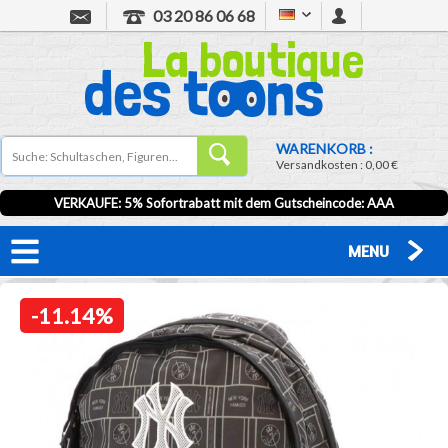
03 20 86 06 68
WARENKORB :
Versandkosten :
0,00 €
VERKAUFE: 5% Sofortrabatt mit dem Gutscheincode:
AAA
MENU
-11.14%