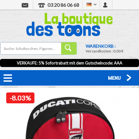
03 20 86 06 68
WARENKORB :
Versandkosten :
0,00 €
VERKAUFE: 5% Sofortrabatt mit dem Gutscheincode:
AAA
MENU
-8.03%