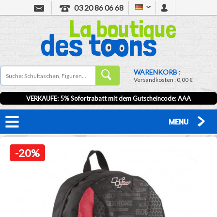
03 20 86 06 68
WARENKORB :
Versandkosten :
0,00 €
VERKAUFE: 5% Sofortrabatt mit dem Gutscheincode:
AAA
MENU
-20%