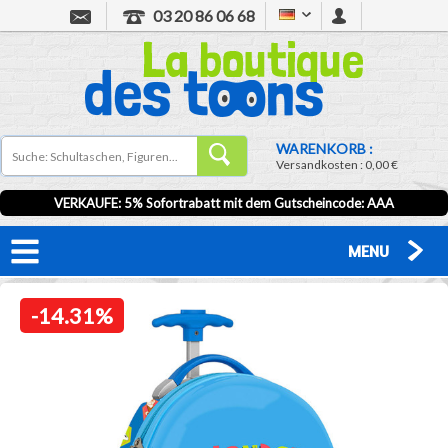
03 20 86 06 68
WARENKORB :
Versandkosten :
0,00 €
VERKAUFE: 5% Sofortrabatt mit dem Gutscheincode:
AAA
MENU
-14.31%