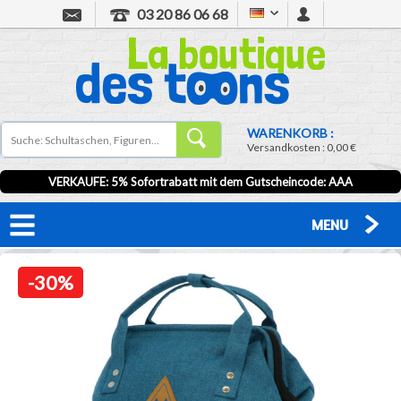
03 20 86 06 68
WARENKORB :
Versandkosten :
0,00 €
VERKAUFE: 5% Sofortrabatt mit dem Gutscheincode:
AAA
MENU
-30%