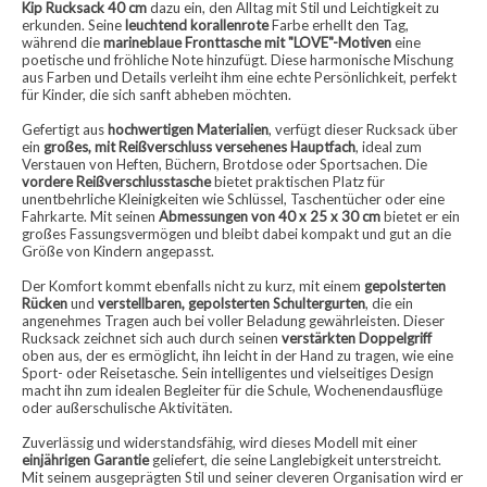
Kip Rucksack 40 cm
dazu ein, den Alltag mit Stil und Leichtigkeit zu
erkunden. Seine
leuchtend korallenrote
Farbe erhellt den Tag,
während die
marineblaue Fronttasche mit "LOVE"-Motiven
eine
poetische und fröhliche Note hinzufügt. Diese harmonische Mischung
aus Farben und Details verleiht ihm eine echte Persönlichkeit, perfekt
für Kinder, die sich sanft abheben möchten.
Gefertigt aus
hochwertigen Materialien
, verfügt dieser Rucksack über
ein
großes, mit Reißverschluss versehenes Hauptfach
, ideal zum
Verstauen von Heften, Büchern, Brotdose oder Sportsachen. Die
vordere Reißverschlusstasche
bietet praktischen Platz für
unentbehrliche Kleinigkeiten wie Schlüssel, Taschentücher oder eine
Fahrkarte. Mit seinen
Abmessungen von 40 x 25 x 30 cm
bietet er ein
großes Fassungsvermögen und bleibt dabei kompakt und gut an die
Größe von Kindern angepasst.
Der Komfort kommt ebenfalls nicht zu kurz, mit einem
gepolsterten
Rücken
und
verstellbaren, gepolsterten Schultergurten
, die ein
angenehmes Tragen auch bei voller Beladung gewährleisten. Dieser
Rucksack zeichnet sich auch durch seinen
verstärkten Doppelgriff
oben aus, der es ermöglicht, ihn leicht in der Hand zu tragen, wie eine
Sport- oder Reisetasche. Sein intelligentes und vielseitiges Design
macht ihn zum idealen Begleiter für die Schule, Wochenendausflüge
oder außerschulische Aktivitäten.
Zuverlässig und widerstandsfähig, wird dieses Modell mit einer
einjährigen Garantie
geliefert, die seine Langlebigkeit unterstreicht.
Mit seinem ausgeprägten Stil und seiner cleveren Organisation wird er