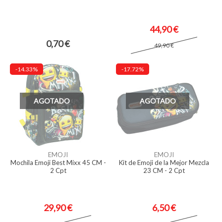
44,90 €
0,70 €
49,90 €
-14.33%
-17.72%
AGOTADO
AGOTADO
EMOJI
EMOJI
Mochila Emoji Best Mixx 45 CM -
Kit de Emoji de la Mejor Mezcla
2 Cpt
23 CM - 2 Cpt
29,90 €
6,50 €