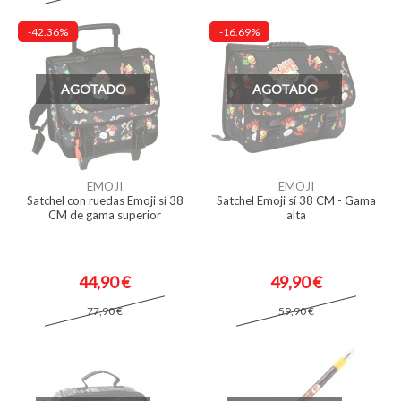
-42.36%
-16.69%
AGOTADO
AGOTADO
EMOJI
EMOJI
Satchel con ruedas Emoji sí 38
Satchel Emoji sí 38 CM - Gama
CM de gama superior
alta
44,90 €
49,90 €
77,90 €
59,90 €