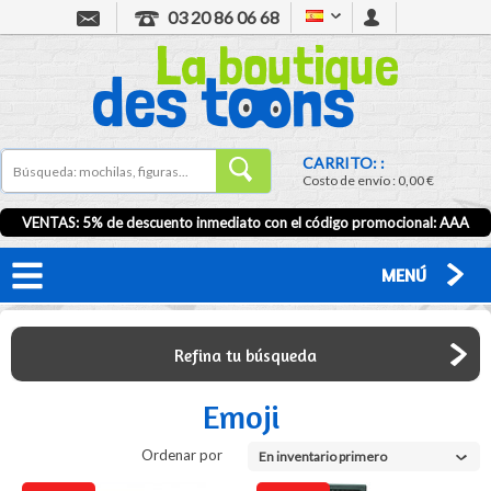
03 20 86 06 68
CARRITO: :
Costo de envío :
0,00 €
VENTAS: 5% de descuento inmediato con el código promocional:
AAA
MENÚ
Refina tu búsqueda
Emoji
Ordenar por
En inventario primero