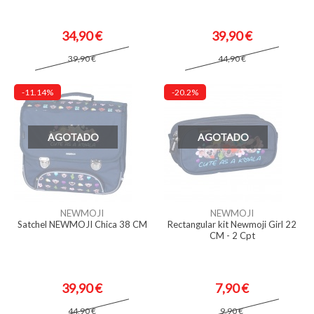
34,90 €
39,90 €
39,90 €
44,90 €
-11.14%
-20.2%
AGOTADO
AGOTADO
NEWMOJI
NEWMOJI
Satchel NEWMOJI Chica 38 CM
Rectangular kit Newmoji Girl 22
CM - 2 Cpt
39,90 €
7,90 €
44,90 €
9,90 €