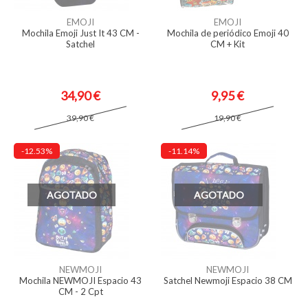
EMOJI
EMOJI
Mochila Emoji Just It 43 CM -
Mochila de periódico Emoji 40
Satchel
CM + Kit
34,90 €
9,95 €
39,90 €
19,90 €
-12.53%
-11.14%
AGOTADO
AGOTADO
NEWMOJI
NEWMOJI
Mochila NEWMOJI Espacio 43
Satchel Newmoji Espacio 38 CM
CM - 2 Cpt