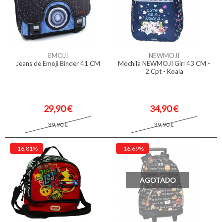
EMOJI
NEWMOJI
Jeans de Emoji Binder 41 CM
Mochila NEWMOJI Girl 43 CM -
2 Cpt - Koala
29,90 €
34,90 €
39,90 €
39,90 €
-16.81%
-16.69%
AGOTADO