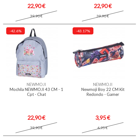
22,90 €
22,90 €
39,90 €
39,90 €
-42.6%
-43.17%
NEWMOJI
NEWMOJI
Mochila NEWMOJI 43 CM - 1
Newmoji Boy 22 CM Kit
Cpt - Chat
Redondo - Gamer
22,90 €
3,95 €
39,90 €
6,95 €