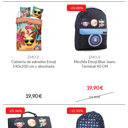
-20.08%
EMOJI
EMOJI
Cubierta de edredón Emoji
Mochila Emoji Blue Jeans
140x200 cm y almohada
Terminal 40 CM
19,90 €
19,90 €
24,90 €
-25.06%
-12.53%