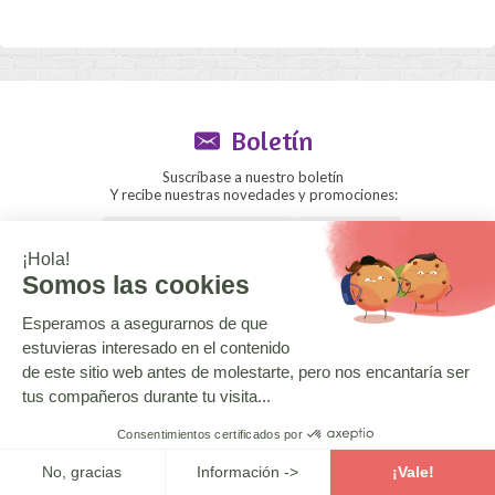
Boletín
Suscríbase a nuestro boletín
Y recibe nuestras novedades y promociones:
ENVIAR
Sección mayorista
El blog
¿Necesita ayuda?
¿Quiénes somos?
CGV
Aviso legal
Copyright © 2020 La boutique des Toons