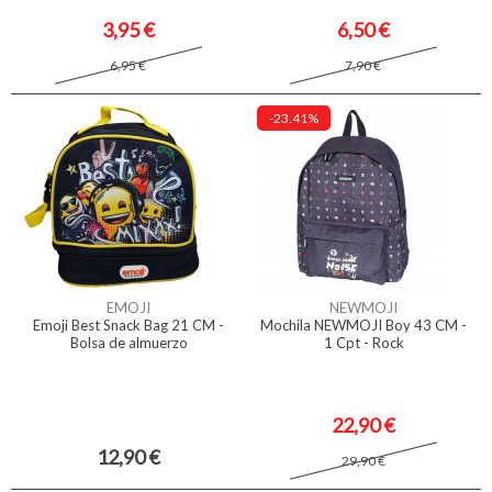
3,95 €
6,50 €
6,95 €
7,90 €
-23.41%
EMOJI
NEWMOJI
Emoji Best Snack Bag 21 CM -
Mochila NEWMOJI Boy 43 CM -
Bolsa de almuerzo
1 Cpt - Rock
22,90 €
12,90 €
29,90 €