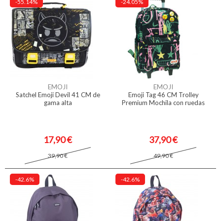
-55.14%
-24.05%
EMOJI
EMOJI
Satchel Emoji Devil 41 CM de
Emoji Tag 46 CM Trolley
gama alta
Premium Mochila con ruedas
17,90 €
37,90 €
39,90 €
49,90 €
-42.6%
-42.6%