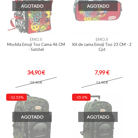
AGOTADO
AGOTADO
EMOJI
EMOJI
Mochila Emoji Too Cama 46 CM
Kit de cama Emoji Too 23 CM - 2
- Satchel
Cpt
34,90 €
7,99 €
39,90 €
11,90 €
-12.53%
-15.3%
AGOTADO
AGOTADO