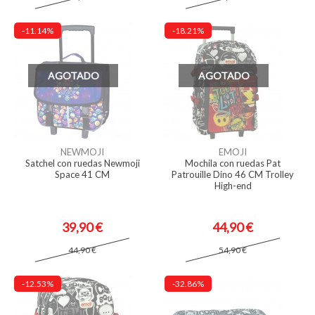
-11.14%
-18.21%
AGOTADO
AGOTADO
NEWMOJI
EMOJI
Satchel con ruedas Newmoji
Mochila con ruedas Pat
Space 41 CM
Patrouille Dino 46 CM Trolley
High-end
39,90 €
44,90 €
44,90 €
54,90 €
-12.53%
-32.86%