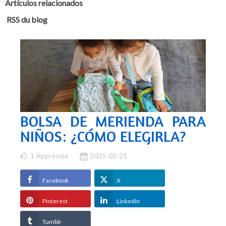
Artículos relacionados
RSS du blog
BOLSA DE MERIENDA PARA
NIÑOS: ¿CÓMO ELEGIRLA?
1
Appréciée
2025-02-21
Facebook
X
Pinterest
LinkedIn
Tumblr