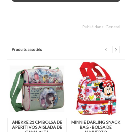
aperitivos
Publié dans:
General
Produits associés
Y
ANEKKE 21 CM BOLSA DE
MINNIE DARLING SNACK
 -
APERITIVOS AISLADA DE
BAG - BOLSA DE
M