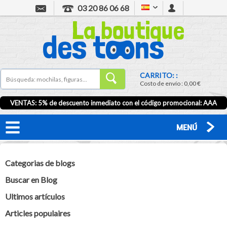
03 20 86 06 68
CARRITO: :
Costo de envío :
0,00 €
VENTAS: 5% de descuento inmediato con el código promocional:
AAA
MENÚ
Categorias de blogs
Buscar en Blog
Ultimos artículos
Articles populaires