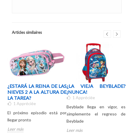
Articles similaires
LA
¿ESTARÁ LA REINA DE LAS
¿LA VIEJA BEYBLADE?
EL
DE
NIEVES 2 A LA ALTURA DE
¡NUNCA!
RE
ELA
LA TAREA?
1
Appréciée
DE
1
Appréciée
Beyblade llega en vigor, es
El próximo episodio está por
Con
simplemente el regreso de
llegar pronto
del
Beyblade
Leer más
Lee
Leer más