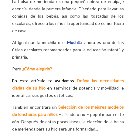
Bolsa de merienda Les Déglingos para los más
La bolsa de merienda es una pequeña pieza de equipaje
pequeños
esencial desde la primera infancia. Diseñado para llevar las
Las bolsas de merienda con licencia siguen siendo
comidas de los bebés, así como las tostadas de los
un éxito entre los niños de jardín de infantes y
escolares, ofrece a los niños la oportunidad de comer fuera
escuelas primarias
de casa.
La nevera Kipling: una bolsa de aperitivos para todos
Al igual que la mochila o el
Mochila
, ahora es uno de los
útiles escolares recomendados para la educación infantil y
primaria.
Pero
¿Cómo elegirlo?
En este artículo te ayudamos
Defina las necesidades
diarias de su hijo
en términos de potencia y movilidad, e
identificar sus gustos estéticos.
También encontrará un
Selección de los mejores modelos
de loncheras para niños
– aislado o no – popular para este
año. Después de estas pocas líneas, la elección de la bolsa
de merienda para su hijo será una formalidad...