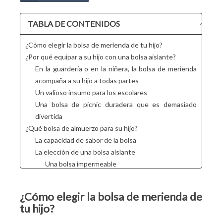
TABLA DE CONTENIDOS
¿Cómo elegir la bolsa de merienda de tu hijo?
¿Por qué equipar a su hijo con una bolsa aislante?
En la guardería o en la niñera, la bolsa de merienda
acompaña a su hijo a todas partes
Un valioso insumo para los escolares
Una bolsa de picnic duradera que es demasiado
divertida
¿Qué bolsa de almuerzo para su hijo?
La capacidad de sabor de la bolsa
La elección de una bolsa aislante
Una bolsa impermeable
Equipaje que conserva el calor o el frío
Desplazarse con una bolsa de aperitivos
¿Cómo elegir la bolsa de merienda de
El atractivo del modelo
tu hijo?
Las mejores bolsas de merienda para niños