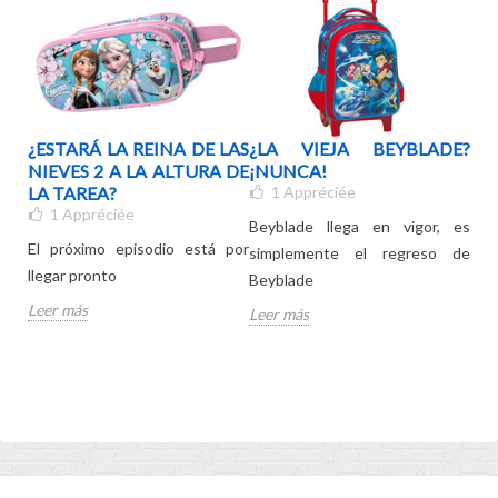
LA
¿ESTARÁ LA REINA DE LAS
¿LA VIEJA BEYBLADE?
EL
DE
NIEVES 2 A LA ALTURA DE
¡NUNCA!
RE
ELA
LA TAREA?
1
Appréciée
DE
1
Appréciée
Beyblade llega en vigor, es
El próximo episodio está por
Con
simplemente el regreso de
llegar pronto
del
Beyblade
Leer más
Lee
Leer más