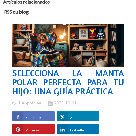
Artículos relacionados
RSS du blog
SELECCIONA LA MANTA
POLAR PERFECTA PARA TU
HIJO: UNA GUÍA PRÁCTICA
1
Appréciée
2023-12-01
Facebook
X
Pinterest
LinkedIn