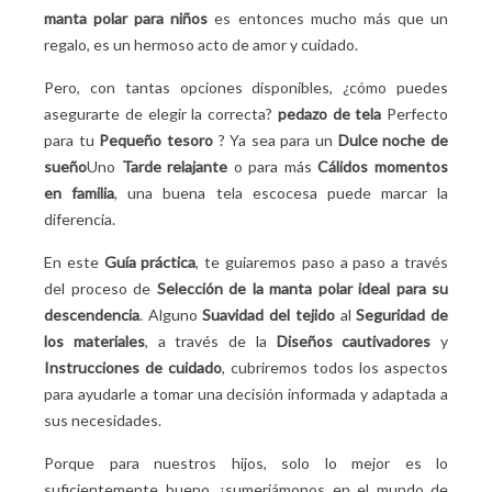
¿Cómo se cuida una manta polar?
manta polar para niños
es entonces mucho más que un
Fácil de limpiar y mantener
regalo, es un hermoso acto de amor y cuidado.
Consejos para que la manta luzca como nueva
Pero, con tantas opciones disponibles, ¿cómo puedes
¿Dónde comprar mantas de lana para niños?
asegurarte de elegir la correcta?
pedazo de tela
Perfecto
Compras en línea vs. tiendas: pros y contras
para tu
Pequeño tesoro
? Ya sea para un
Dulce noche de
Comprar en línea
sueño
Uno
Tarde relajante
o para más
Cálidos momentos
Compras en la tienda
en familia
, una buena tela escocesa puede marcar la
3 consejos para conseguir una buena oferta
diferencia.
En este
Guía práctica
, te guiaremos paso a paso a través
del proceso de
Selección de la manta polar ideal para su
descendencia
. Alguno
Suavidad del tejido
al
Seguridad de
los materiales
, a través de la
Diseños cautivadores
y
Instrucciones de cuidado
, cubriremos todos los aspectos
para ayudarle a tomar una decisión informada y adaptada a
sus necesidades.
Porque para nuestros hijos, solo lo mejor es lo
suficientemente bueno, ¡sumerjámonos en el mundo de