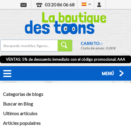
03 20 86 06 68
CARRITO: :
Costo de envío :
0,00 €
VENTAS: 5% de descuento inmediato con el código promocional:
AAA
MENÚ
Categorias de blogs
Buscar en Blog
Ultimos artículos
Articles populaires