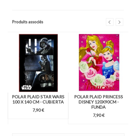
Produits associés
E
POLAR PLAID STAR WARS
POLAR PLAID PRINCESS
100 X 140 CM - CUBIERTA
DISNEY 120X90CM -
FUNDA
7,90 €
7,90 €