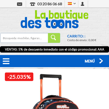
03 20 86 06 68
CARRITO: :
Costo de envío :
0,00 €
VENTAS: 5% de descuento inmediato con el código promocional:
AAA
MENÚ
-25.035%