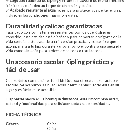
✅ Logotipo redondo de Kipling
y el famoso
Llavero de mono
: detalles
icónicos que añaden un toque de diversión y estilo.
✅ Acabado resistente al agua
: ideal para proteger sus pertenencias,
incluso en las condiciones más imprevistas.
Durabilidad y calidad garantizadas
Fabricado con los materiales resistentes por los que Kipling es
conocido, este estuche está diseñado para soportar los rigores de la
vida cotidiana. Se trata de una inversión práctica y sostenible que
acompañará a tu hijo durante varios años, o encontrará una segunda
vida como almacén para lápices de colores o rotuladores.
Un accesorio escolar Kipling práctico y
fácil de usar
Con su único compartimento, el kit Duobox ofrece un uso rápido y
sencillo. Se acabaron las búsquedas interminables: ¡todo está en su
lugar y es fácilmente accesible!
Disponible ahora en
La boutique des toons
, este kit combina estilo,
calidad y funcionalidad para satisfacer todas sus necesidades.
FICHA TÉCNICA
Género
Chico
Chica