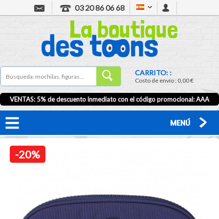
03 20 86 06 68
CARRITO: :
Costo de envío :
0,00 €
VENTAS: 5% de descuento inmediato con el código promocional:
AAA
MENÚ
-20%