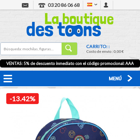
03 20 86 06 68
CARRITO: :
Costo de envío :
0,00 €
VENTAS: 5% de descuento inmediato con el código promocional:
AAA
MENÚ
-13.42%