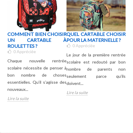
VEC
COMMENT BIEN CHOISIR
QUEL CARTABLE CHOISIR
QU
UN CARTABLE À
POUR LA MATERNELLE ?
?
ROULETTES ?
0
Appréciée
0
Appréciée
le à
Le jour de la première rentrée
Con
Chaque nouvelle rentrée
scolaire est redouté par bon
car
scolaire nécessite de penser à
nombre de parents non
Lire
bon nombre de choses
seulement parce qu’ils
essentielles. Qu’il s’agisse des
doivent...
nouveaux...
Lire la suite
Lire la suite