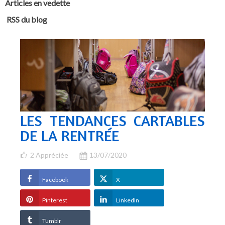
Articles en vedette
RSS du blog
LES TENDANCES CARTABLES
DE LA RENTRÉE
2
Appréciée
13/07/2020
Facebook
X
Pinterest
LinkedIn
Tumblr