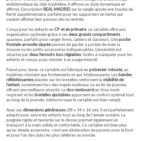
emblématique du club madrilène, il affirme un style dynamique et
affirmé. L’inscription
REAL MADRID
sur la sangle ajoute une touche de
fierté supplémentaire, parfaite pour les supporters en herbe qui
veulent afficher leur passion dès la rentrée.
Conçu pour les enfants en
CP et en primaire
, ce cartable offre une
organisation optimale grâce à ses
deux grands compartiments
spacieux, parfaits pour ranger livres, cahiers et classeurs. Une
poche
frontale arrondie zippée
permet de garder à portée de main la
trousse ou les petits accessoires indispensables. L’ensemble est
sécurisé par
deux fermoirs tucs réglables
, faciles à manipuler pour les
enfants et conçus pour résister à un usage intensif.
Pensé pour durer, ce cartable est fabriqué en
polyester robuste
, un
matériau résistant aux frottements et aux éclaboussures. Les
bandes
réfléchissantes
placées sur les bretelles renforcent la
visibilité de
l’enfant
, notamment lors des trajets matinaux ou en fin de journée,
offrant une meilleure sécurité. Le
dos rembourré
en tissu mesh
respirant et les
bretelles ajustables
apportent un confort optimal tout
au long de la journée, même lorsque le cartable est bien rempli.
Avec ses
dimensions généreuses
(38 x 34 x 16 cm), il est parfaitement
adapté pour suivre les enfants tout au long de l’année scolaire. La
poignée rigide et texturée sur le dessus permet également un
transport à la main solide et confortable. Ce cartable est bien plus
qu’un simple accessoire : c’est une déclaration de passion pour le foot
et pour l’un des clubs les plus célèbres au monde.