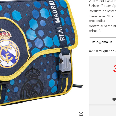
2 fermagli TUC reg
Strisce riflettenti 
Robusto polieste
Dimensioni: 38 cm 
profondità
Adatto ai bambini
primaria
Avvisami quando d