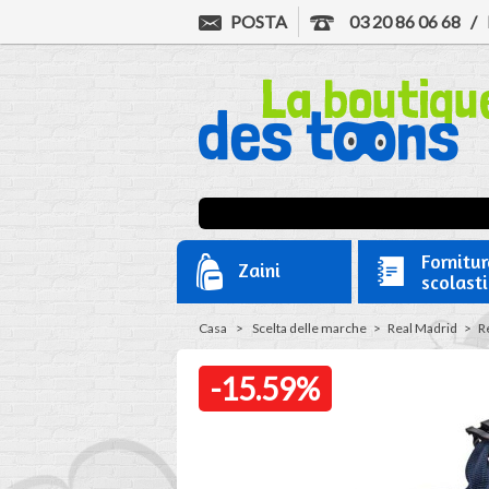
POSTA
03 20 86 06 68
/
Fornitur
Zaini
scolast
Casa
>
Scelta delle marche
>
Real Madrid
>
Re
-15.59%