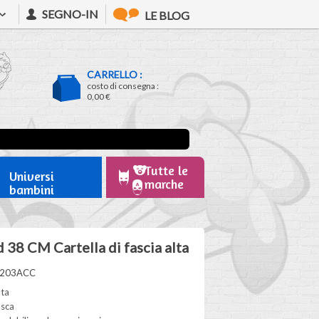
SEGNO-IN
LE BLOG
CARRELLO :
costo di consegna :
0,00 €
Tutte le
Universi
marche
bambini
 38 CM Cartella di fascia alta
A203ACC
lta
asca