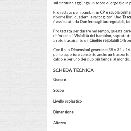
sul cinturino aggiunge un tocco di orgoglio in p
Progettato per i bambini in
CP e scuola prima
riporre libri, quaderni e raccoglitori. Uno
Tasca
è assicurato da
Due fermagli tuc regolabili
, fa
Progettata per durare nel tempo, questa cartel
rinforzano il
Visibilità del bambino
, soprattutt
a rete traspirante e il
Cinghie regolabili
Offrono
Con il suo
Dimensioni generose
(38 x 34 x 16 
parte superiore consente anche un trasporto a
calcio e per uno dei club più famosi al mondo.
SCHEDA TECNICA
Genere
Scopo
Livello scolastico
Dimensione
Altezza