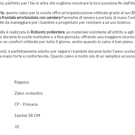
iù, perfetto per i fan in erba che vogliono mostrare la loro passione fin dall'ini
ria
, questo zaino per la scuola offre un'organizzazione ottimale grazie al suo
D
 frontale arrotondata con cerniera
Permette di tenere a portata di mano l'astuc
cile da maneggiare per i bambini e progettato per resistere a un uso intenso.
la è realizzata in
Robusto poliestere
, un materiale resistente all'attrito e agli 
o durante le uscite mattutine o a fine giornata, offrendo una maggiore sicurez
 un comfort ottimale per tutto il giorno, anche quando lo zaino è ben pieno.
cm), è perfettamente adatto per seguire i bambini durante tutto l'anno scolasti
 mano forte e confortevole. Questo zaino è molto più di un semplice accessori
Ragazzo
Zaino scolastico
CP - Primaria
Satchel 38 CM
32