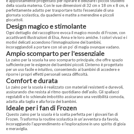
è appositamente progettato per ispirare e deliziare i piccoli studenti
della scuola materna. Con le sue dimensioni di 32 cm x 18 cm x 8 cm, è
perfettamente adatto per trasportare tutto l'essenziale di una
giornata scolastica, da quaderni e matite a merendine e piccoli
giocattoli.
Design magico e stimolante
Ogni dettaglio del raccoglitore evoca il magico mondo di Frozen, con
accattivanti illustrazioni di Elsa, Anna e le loro amiche. I colori vivaci e i
motivi delicati accendono l'immaginazione dei bambini,
incoraggiandoli a portare con sé un po' di magia ovunque vadano.
Ampio scomparto per l'essenziale
Lo zaino per la scuola ha uno scomparto principale, che offre spazio
sufficiente per le esigenze dei bambini piccoli. L'interno è progettato
per un uso facile e intuitivo, consentendo ai bambini di accedere e
riporre i propri effetti personali senza difficoltà.
Comfort e durata
Lo zaino per la scuola è realizzato con materiali resistenti e durevoli,
assicurando che resista al ritmo quotidiano dell'asilo. Gli spallacci
regolabili e lo schienale imbottito assicurano una vestibilità comoda,
adatta alla taglia e alla forza dei bambini.
Ideale per i fan di Frozen
Questo zaino per la scuola è la scelta perfetta per i giovani fan di
Frozen. Trasforma la routine scolastica in un'avventura da favola,
incoraggiando l'apprendimento e l'esplorazione in uno spirito di gioia
e meraviglia.