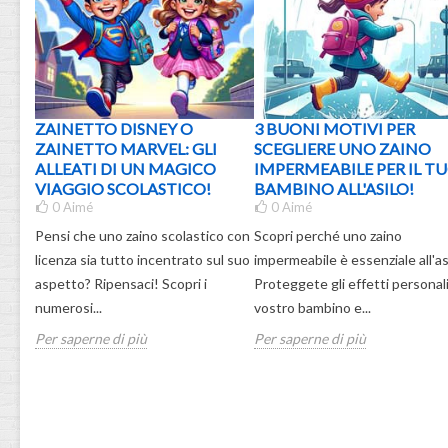
ZAINETTO DISNEY O
3 BUONI MOTIVI PER
O:
ZAINETTO MARVEL: GLI
SCEGLIERE UNO ZAINO
A
ALLEATI DI UN MAGICO
IMPERMEABILE PER IL T
ER I
VIAGGIO SCOLASTICO!
BAMBINO ALL'ASILO!
0
Aimé
0
Aimé
Pensi che uno zaino scolastico con
Scopri perché uno zaino
 di
licenza sia tutto incentrato sul suo
impermeabile è essenziale all'as
ù bei
aspetto? Ripensaci! Scopri i
Proteggete gli effetti personali
terna
numerosi...
vostro bambino e...
Per saperne di più
Per saperne di più