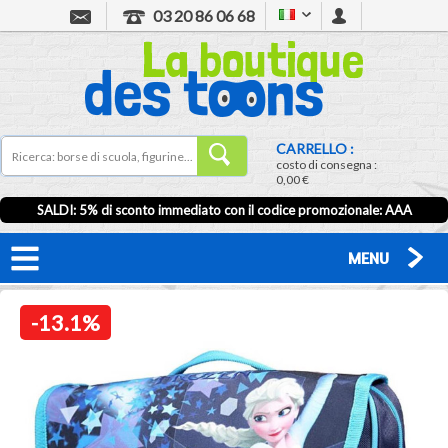
03 20 86 06 68
CARRELLO :
costo di consegna :
0,00 €
SALDI: 5% di sconto immediato con il codice promozionale: AAA
MENU
-13.1%