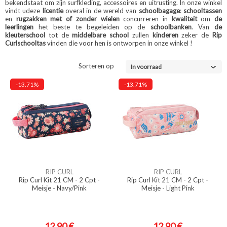
bekendstaat om zijn surfkleding, accessoires en uitrusting. In onze winkel
vindt u
deze
licentie
overal in de wereld van
schoolbagage
:
schooltassen
en
rugzakken met of zonder wielen
concurreren in
kwaliteit
om
de
leerlingen
het beste te begeleiden op de
schoolbanken
. Van
de
kleuterschool
tot de
middelbare school
zullen
kinderen
zeker de
Rip
Curlschooltas
vinden die voor hen is ontworpen in onze winkel
!
Sorteren op
In voorraad
-13.71%
-13.71%
RIP CURL
RIP CURL
Rip Curl Kit 21 CM - 2 Cpt -
Rip Curl Kit 21 CM - 2 Cpt -
Meisje - Navy/Pink
Meisje - Light Pink
12,90 €
12,90 €