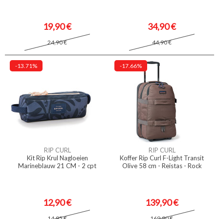
19,90 €
34,90 €
24,90 €
44,90 €
-13.71%
-17.66%
RIP CURL
RIP CURL
Kit Rip Krul Nagloeien
Koffer Rip Curl F-Light Transit
Marineblauw 21 CM - 2 cpt
Olive 58 cm - Reistas - Rock
12,90 €
139,90 €
14,95 €
169,90 €