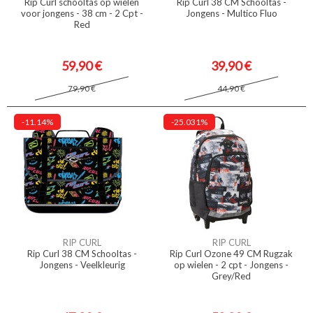
Rip Curl schooltas op wielen
Rip Curl 38 CM Schooltas -
voor jongens - 38 cm - 2 Cpt -
Jongens - Multico Fluo
Red
59,90 €
39,90 €
79,90 €
44,90 €
-11.14%
-25.031%
RIP CURL
RIP CURL
Rip Curl 38 CM Schooltas -
Rip Curl Ozone 49 CM Rugzak
Jongens - Veelkleurig
op wielen - 2 cpt - Jongens -
Grey/Red