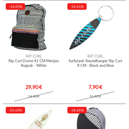
-14.33%
-33.61%
RIP CURL
RIP CURL
Rip Curl Dome 42 CM Meisjes
Surfplank Sleutelhanger Rip Curl
Rugzak - White
8 CM - Black and Blue
29,90 €
7,90 €
34,90 €
11,90 €
-33.61%
-28.65%