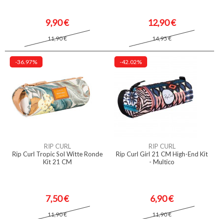
9,90 €
12,90 €
11,90 €
14,95 €
-36.97%
-42.02%
RIP CURL
RIP CURL
Rip Curl Tropic Sol Witte Ronde
Rip Curl Girl 21 CM High-End Kit
Kit 21 CM
- Multico
7,50 €
6,90 €
11,90 €
11,90 €