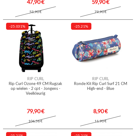
47,90 €
59,90 €
53,90 €
79,90 €
-25.031%
-25.21%
RIP CURL
RIP CURL
Rip Curl Ozone 49 CM Rugzak
Ronde Kit Rip Curl Surf 21 CM
op wielen - 2 cpt - Jongens -
High-end - Blue
Veelkleurig
79,90 €
8,90 €
106,58 €
11,90 €
-25.21%
-25.21%