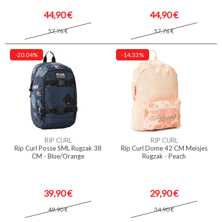
44,90 €
44,90 €
57,76 €
57,76 €
-20.04%
-14.33%
RIP CURL
RIP CURL
Rip Curl Posse SML Rugzak 38
Rip Curl Dome 42 CM Meisjes
CM - Blue/Orange
Rugzak - Peach
39,90 €
29,90 €
49,90 €
34,90 €