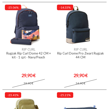
-25.06%
-14.33%
RIP CURL
RIP CURL
Rugzak Rip Curl Dome 42 CM +
Rip Curl Dome Pro Zwart Rugzak
kit - 1 cpt - Navy/Peach
44 CM
29,90 €
29,90 €
39,90 €
34,90 €
-23.41%
-25.21%