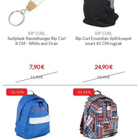
RIP CURL
RIP CURL
Surfplank Sleutelhanger Rip Curl
Rip Curl Essentials Split koepel
8 CM - White and Oran
zwart 41 CM rugzak
7,90 €
24,90 €
11,90 €
34,90 €
-12.53%
-33.41%