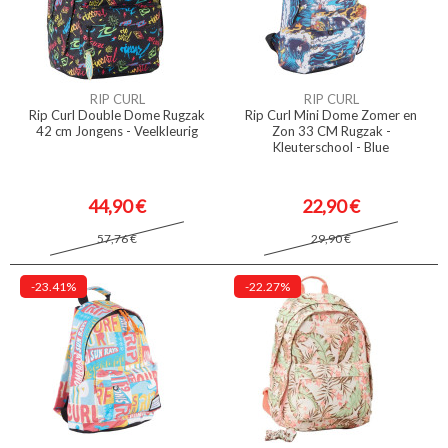
RIP CURL
RIP CURL
Rip Curl Double Dome Rugzak
Rip Curl Mini Dome Zomer en
42 cm Jongens - Veelkleurig
Zon 33 CM Rugzak -
Kleuterschool - Blue
44,90 €
22,90 €
57,76 €
29,90 €
-23.41%
-22.27%