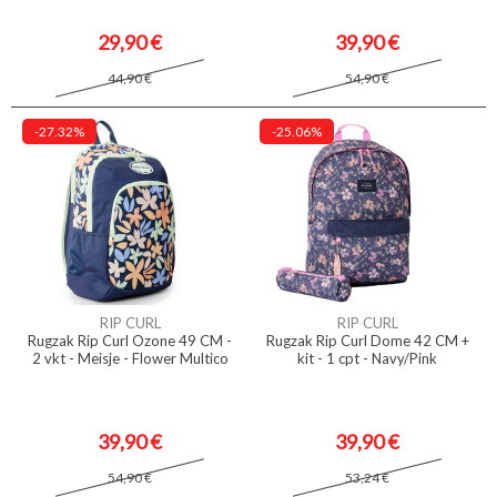
29,90 €
39,90 €
44,90 €
54,90 €
-27.32%
-25.06%
RIP CURL
RIP CURL
Rugzak Rip Curl Ozone 49 CM -
Rugzak Rip Curl Dome 42 CM +
2 vkt - Meisje - Flower Multico
kit - 1 cpt - Navy/Pink
39,90 €
39,90 €
54,90 €
53,24 €