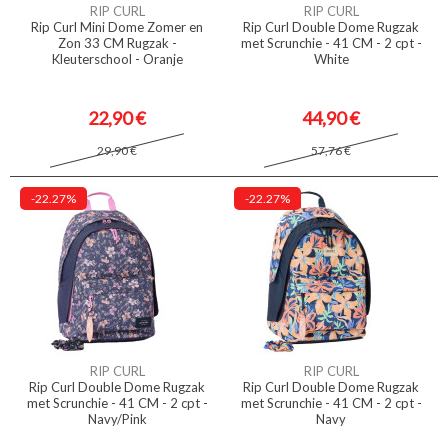
RIP CURL
RIP CURL
Rip Curl Mini Dome Zomer en
Rip Curl Double Dome Rugzak
Zon 33 CM Rugzak -
met Scrunchie - 41 CM - 2 cpt -
Kleuterschool - Oranje
White
22,90 €
44,90 €
29,90 €
57,76 €
-22.27%
-22.27%
RIP CURL
RIP CURL
Rip Curl Double Dome Rugzak
Rip Curl Double Dome Rugzak
met Scrunchie - 41 CM - 2 cpt -
met Scrunchie - 41 CM - 2 cpt -
Navy/Pink
Navy