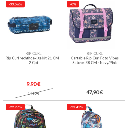
-33.56%
-0%
RIP CURL
RIP CURL
Rip Curl rechthoekige kit 21 CM -
Cartable Rip Curl Foto Vibes
2 Cpt
Satchel 38 CM - Navy/Pink
9,90 €
47,90 €
14,90 €
-22.27%
-23.41%