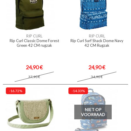
RIP CURL
RIP CURL
Rip Curl Classic Dome Forest
Rip Curl Surf Shack Dome Navy
Green 42 CM rugzak
42 CM Rugzak
24,90 €
24,90 €
37,90 €
34,90 €
-16.72%
-14.33%
NIET OP
VOORRAAD