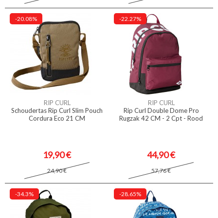
-20.08%
-22.27%
RIP CURL
RIP CURL
Schoudertas Rip Curl Slim Pouch
Rip Curl Double Dome Pro
Cordura Eco 21 CM
Rugzak 42 CM - 2 Cpt - Rood
19,90 €
44,90 €
24,90 €
57,76 €
-34.3%
-28.65%