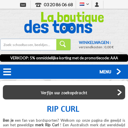
03 20 86 06 68
WINKELWAGEN :
verzendkosten :
0,00 €
VERKOOP
: 5% onmiddellijke korting met de promotiecode:
AAA
MENU
Verfijn uw zoekopdracht
RIP CURL
Ben je
een fan van
bordsporten? Welkom op onze pagina die gewijd is
aan het geweldige
merk Rip Curl
! Een Australisch merk dat wereldwijd