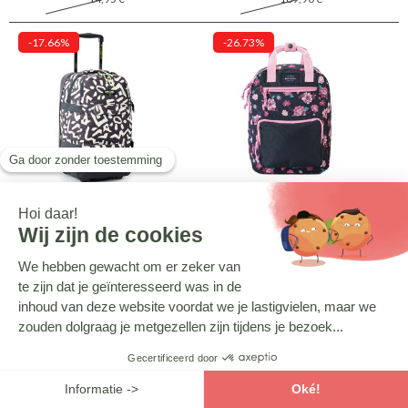
-17.66%
-26.73%
RIP CURL
RIP CURL
Koffer Rip Curl F-Light Transit
Rugzak Rip Curl Mini Svelte 32
Olive 58 cm - Reistas - Washed
CM - Dark Navy
Black
139,90 €
32,90 €
169,90 €
44,90 €
-34.38%
-34.38%