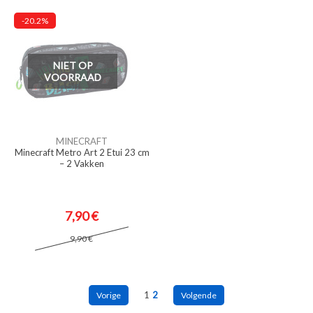
-20.2%
NIET OP
VOORRAAD
MINECRAFT
Minecraft Metro Art 2 Etui 23 cm
– 2 Vakken
7,90 €
9,90 €
1
2
Vorige
Volgende