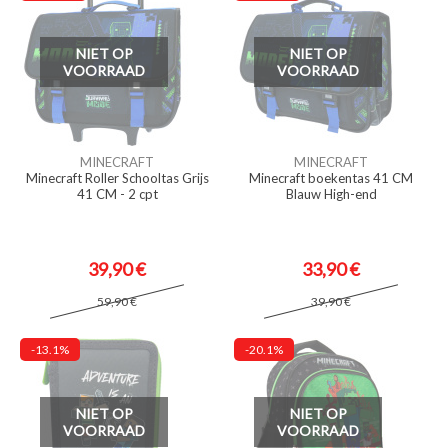
NIET OP
NIET OP
VOORRAAD
VOORRAAD
MINECRAFT
MINECRAFT
Minecraft Roller Schooltas Grijs
Minecraft boekentas 41 CM
41 CM - 2 cpt
Blauw High-end
39,90 €
33,90 €
59,90 €
39,90 €
-13.1%
-20.1%
NIET OP
NIET OP
VOORRAAD
VOORRAAD