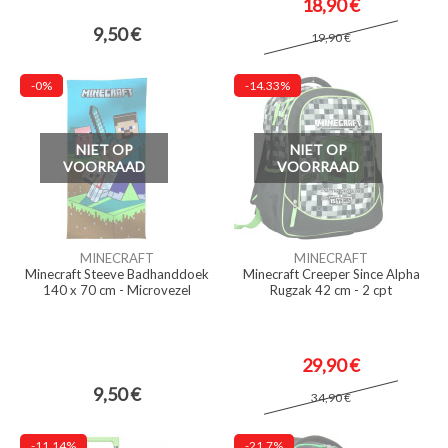
18,90 €
9,50 €
19,90 €
-0%
-14.33%
NIET OP
NIET OP
VOORRAAD
VOORRAAD
MINECRAFT
MINECRAFT
Minecraft Steeve Badhanddoek
Minecraft Creeper Since Alpha
140 x 70 cm - Microvezel
Rugzak 42 cm - 2 cpt
29,90 €
9,50 €
34,90 €
-11.14%
-21.7%