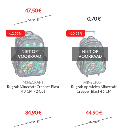
47,50 €
0,70 €
54,90 €
-12.53%
-10.03%
NIET OP
NIET OP
VOORRAAD
VOORRAAD
MINECRAFT
MINECRAFT
Rugzak Minecraft Creeper Blast
Rugzak op wielen Minecraft
43 CM - 2 Cpt
Creeper Blast 46 CM
34,90 €
44,90 €
39,90 €
49,90 €