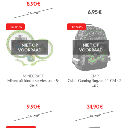
8,90 €
6,95 €
11,90 €
-16.81%
-12.53%
NIET OP
NIET OP
VOORRAAD
VOORRAAD
MINECRAFT
CMP
Minecraft kinderservies set - 5-
Cubic Gaming Rugzak 41 CM - 2
delig
Cpt
9,90 €
34,90 €
11,90 €
39,90 €