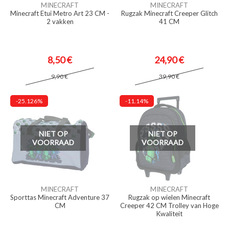
MINECRAFT
MINECRAFT
Minecraft Etui Metro Art 23 CM -
Rugzak Minecraft Creeper Glitch
2 vakken
41 CM
8,50 €
24,90 €
9,90 €
39,90 €
-25.126%
-11.14%
NIET OP
NIET OP
VOORRAAD
VOORRAAD
MINECRAFT
MINECRAFT
Sporttas Minecraft Adventure 37
Rugzak op wielen Minecraft
CM
Creeper 42 CM Trolley van Hoge
Kwaliteit