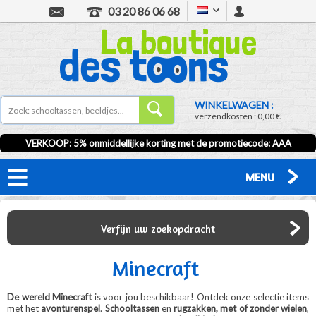
03 20 86 06 68
WINKELWAGEN :
verzendkosten :
0,00 €
VERKOOP
: 5% onmiddellijke korting met de promotiecode:
AAA
MENU
Verfijn uw zoekopdracht
Minecraft
De wereld Minecraft
is voor jou beschikbaar! Ontdek onze selectie items
met het
avonturenspel
.
Schooltassen
en
rugzakken, met of zonder wielen
,