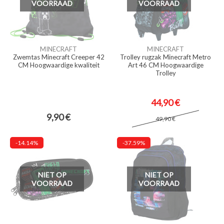
VOORRAAD
VOORRAAD
MINECRAFT
MINECRAFT
Zwemtas Minecraft Creeper 42
Trolley rugzak Minecraft Metro
CM Hoogwaardige kwaliteit
Art 46 CM Hoogwaardige
Trolley
44,90 €
9,90 €
49,90 €
-14.14%
-37.59%
NIET OP
NIET OP
VOORRAAD
VOORRAAD