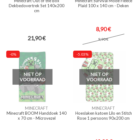
Minecraft Out of the Box
Minecraft Survival Mode Fleece
Dekbedovertrek Set 140x200
Plaid 100 x 140 cm - Deken
cm
8,90 €
21,90 €
9,90 €
-0%
-5.03%
NIET OP
NIET OP
VOORRAAD
VOORRAAD
MINECRAFT
MINECRAFT
Minecraft BOOM Handdoek 140
Hoeslaken katoen Lilo en Stitch
x 70 cm - Microvezel
Rose 1 persoons 90x200 cm