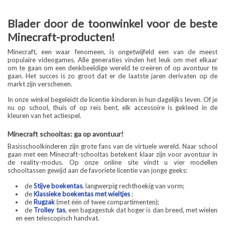
Blader door de toonwinkel voor de beste
Minecraft-producten!
Minecraft, een waar fenomeen, is ongetwijfeld een van de meest
populaire videogames. Alle generaties vinden het leuk om met elkaar
om te gaan om een denkbeeldige wereld te creëren of op avontuur te
gaan. Het succes is zo groot dat er de laatste jaren derivaten op de
markt zijn verschenen.
In onze winkel begeleidt de licentie kinderen in hun dagelijks leven. Of je
nu op school, thuis of op reis bent, elk accessoire is gekleed in de
kleuren van het actiespel.
Minecraft schooltas: ga op avontuur!
Basisschoolkinderen zijn grote fans van de virtuele wereld. Naar school
gaan met een Minecraft-schooltas betekent klaar zijn voor avontuur in
de reality-modus. Op onze online site vindt u vier modellen
schooltassen gewijd aan de favoriete licentie van jonge geeks:
de
Stijve boekentas
, langwerpig rechthoekig van vorm;
de
Klassieke boekentas met wieltjes
;
de
Rugzak
(met één of twee compartimenten);
de
Trolley tas
, een bagagestuk dat hoger is dan breed, met wielen
en een telescopisch handvat.