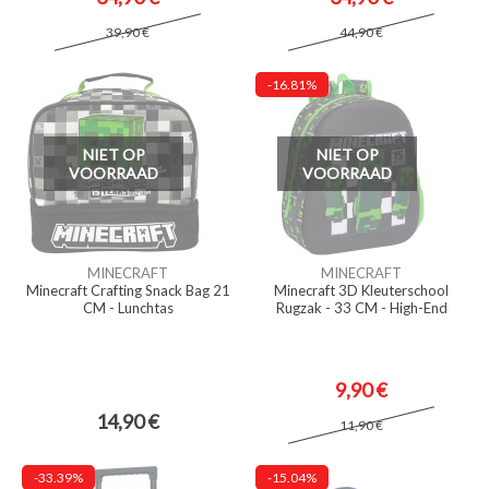
39,90 €
44,90 €
-16.81%
NIET OP
NIET OP
VOORRAAD
VOORRAAD
MINECRAFT
MINECRAFT
Minecraft Crafting Snack Bag 21
Minecraft 3D Kleuterschool
CM - Lunchtas
Rugzak - 33 CM - High-End
9,90 €
14,90 €
11,90 €
-33.39%
-15.04%