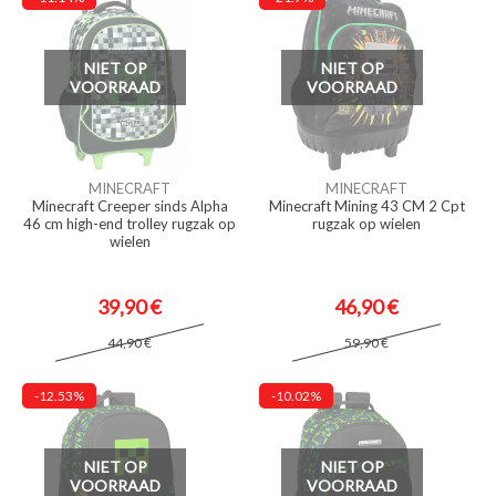
NIET OP
NIET OP
VOORRAAD
VOORRAAD
MINECRAFT
MINECRAFT
Minecraft Creeper sinds Alpha
Minecraft Mining 43 CM 2 Cpt
46 cm high-end trolley rugzak op
rugzak op wielen
wielen
39,90 €
46,90 €
44,90 €
59,90 €
-12.53%
-10.02%
NIET OP
NIET OP
VOORRAAD
VOORRAAD