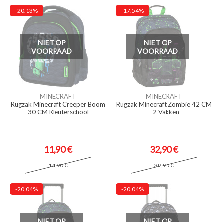
-20.13%
-17.54%
NIET OP
NIET OP
VOORRAAD
VOORRAAD
MINECRAFT
MINECRAFT
Rugzak Minecraft Creeper Boom
Rugzak Minecraft Zombie 42 CM
30 CM Kleuterschool
- 2 Vakken
11,90 €
32,90 €
14,90 €
39,90 €
-20.04%
-20.04%
NIET OP
NIET OP