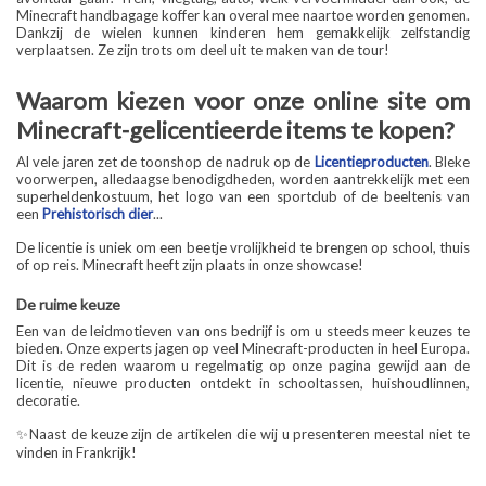
Minecraft handbagage koffer kan overal mee naartoe worden genomen.
Dankzij de wielen kunnen kinderen hem gemakkelijk zelfstandig
verplaatsen. Ze zijn trots om deel uit te maken van de tour!
Waarom kiezen voor onze online site om
Minecraft-gelicentieerde items te kopen?
Al vele jaren zet de toonshop de nadruk op de
Licentieproducten
. Bleke
voorwerpen, alledaagse benodigdheden, worden aantrekkelijk met een
superheldenkostuum, het logo van een sportclub of de beeltenis van
een
Prehistorisch dier
...
De licentie is uniek om een beetje vrolijkheid te brengen op school, thuis
of op reis. Minecraft heeft zijn plaats in onze showcase!
De ruime keuze
Een van de leidmotieven van ons bedrijf is om u steeds meer keuzes te
bieden. Onze experts jagen op veel Minecraft-producten in heel Europa.
Dit is de reden waarom u regelmatig op onze pagina gewijd aan de
licentie, nieuwe producten ontdekt in schooltassen, huishoudlinnen,
decoratie.
✨Naast de keuze zijn de artikelen die wij u presenteren meestal niet te
vinden in Frankrijk!