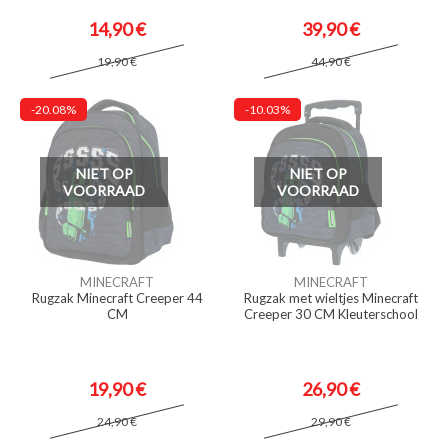
14,90 €
39,90 €
19,90 €
44,90 €
-20.08%
-10.03%
NIET OP
NIET OP
VOORRAAD
VOORRAAD
MINECRAFT
MINECRAFT
Rugzak Minecraft Creeper 44
Rugzak met wieltjes Minecraft
CM
Creeper 30 CM Kleuterschool
19,90 €
26,90 €
24,90 €
29,90 €