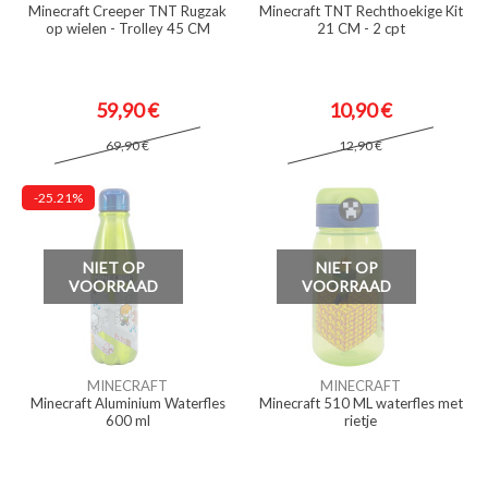
Minecraft Creeper TNT Rugzak
Minecraft TNT Rechthoekige Kit
op wielen - Trolley 45 CM
21 CM - 2 cpt
59,90 €
10,90 €
69,90 €
12,90 €
-25.21%
NIET OP
NIET OP
VOORRAAD
VOORRAAD
MINECRAFT
MINECRAFT
Minecraft Aluminium Waterfles
Minecraft 510 ML waterfles met
600 ml
rietje