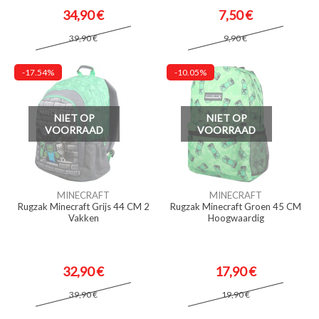
34,90 €
7,50 €
39,90 €
9,90 €
-17.54%
-10.05%
NIET OP
NIET OP
VOORRAAD
VOORRAAD
MINECRAFT
MINECRAFT
Rugzak Minecraft Grijs 44 CM 2
Rugzak Minecraft Groen 45 CM
Vakken
Hoogwaardig
32,90 €
17,90 €
39,90 €
19,90 €