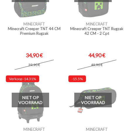
MINECRAFT
MINECRAFT
Minecraft Creeper TNT 44 CM
Minecraft Creeper TNT Rugzak
Premium Rugzak
42 CM - 2 Cpt
34,90 €
44,90 €
39,90 €
49,90 €
Verkoop
-14.31%
-15.5%
NIET OP
NIET OP
VOORRAAD
VOORRAAD
MINECRAFT
MINECRAFT