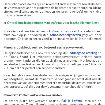
Deze schoolaccessoires zijn er in verschillende maten om zowel kleuters
als volwassenen aan het einde van de basisschool aan te spreken. Kleine
stukjes kwaliteitsbagage, ze hebben de jaren overleefd om elk kind
trouw te begeleiden.
➡️
Ontdek hoe je de perfecte Minecraft-tas voor je schooljongen kiest!
Voor die-hard fans bieden we ook Minecraft-kits aan. Deze etuis is een
must-have op je potlodenlijsten.
Schoolbenodigdheden
gegeven door
docenten. Ze kunnen net zo goed in de smaak vallen bij je schooljongen!
Minecraft dekbedovertrek: betreed een nieuwe wereld!
De oplopende licentie is ook te vinden op de
Beddengoed afdeling
op
de Toons Shop! Het Minecraft dekbedovertrekset belooft zoete
dromen voor kinderen die op zoek zijn naar avontuur. Het bestaat uit
een dekbedovertrek en een kussensloop. Met afmetingen van 140 cm x
200 cm dekt hij perfect een eenpersoonsbed.
Naast het elke avond begeleiden van de meisjes en jongens in de armen
van Morpheus, neemt de Minecraft-beddengoedset actief deel aan de
decoratie van de kinderkamer. Met zijn gedurfde kleuren en tekeningen
die representatief zijn voor de videogame, maakt het altijd indruk!
Minecraft-koffer: verken nieuwe landen
De school is uit, het weekend begint...
Pak je koffers
, laten we op
avontuur gaan! Trein, vliegtuig, auto, welk vervoermiddel dan ook, de