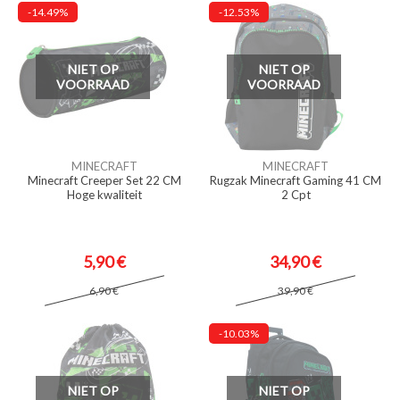
-14.49%
-12.53%
NIET OP
NIET OP
VOORRAAD
VOORRAAD
MINECRAFT
MINECRAFT
Minecraft Creeper Set 22 CM
Rugzak Minecraft Gaming 41 CM
Hoge kwaliteit
2 Cpt
5,90 €
34,90 €
6,90 €
39,90 €
-10.03%
NIET OP
NIET OP