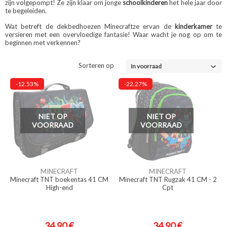
zijn volgepompt! Ze zijn klaar om jonge
schoolkinderen
het hele jaar door
te begeleiden.
Wat betreft de dekbedhoezen Minecraftze ervan de
kinderkamer
te
versieren met een overvloedige fantasie! Waar wacht je nog op om te
beginnen met verkennen?
Sorteren op
In voorraad
-12.53%
-22.27%
NIET OP
NIET OP
VOORRAAD
VOORRAAD
MINECRAFT
MINECRAFT
Minecraft TNT boekentas 41 CM
Minecraft TNT Rugzak 41 CM - 2
High-end
Cpt
34,90 €
34,90 €