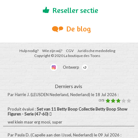
Reseller sectie
De blog
Hulp nodig?
Wie zijn wij?
CGV
Juridische mededeling
Copyright © 2020 La boutique des Toons
Ontwerp
Derniers avis
Par
Harrie J.
(LEUSDEN Nederland, Nederland)
le 18 Jul 2026
:
(3/5)
Produit évalué :
Set van 11 Betty Boop Collectie Betty Boop Show
Figuren - Serie (47-60)
wel klein maar erg mooi, super
Par
Paula D.
(Capelle aan den IJssel, Nederland)
le 09 Jul 2026
: