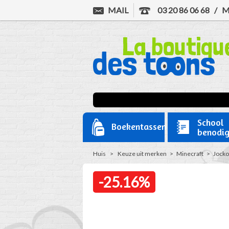
MAIL
03 20 86 06 68
/
M
School
Boekentassen
benodi
Huis
>
Keuze uit merken
>
Minecraft
>
Jocko
-25.16%