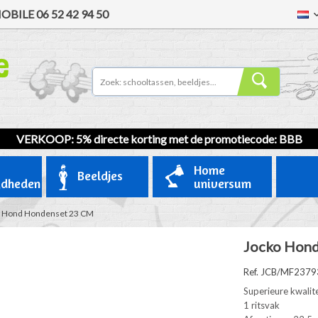
OBILE
06 52 42 94 50
VERKOOP
: 5% directe korting met de promotiecode: BBB
Home
Beeldjes
gdheden
universum
 Hond Hondenset 23 CM
Jocko Hon
Ref. JCB/MF237
Superieure kwalite
1 ritsvak