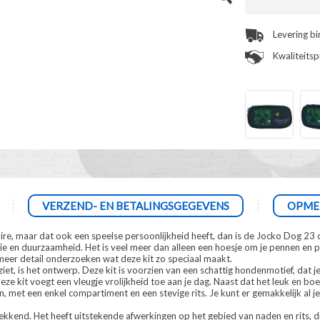
Levering b
Kwaliteits
VERZEND- EN BETALINGSGEGEVENS
OPME
ire, maar dat ook een speelse persoonlijkheid heeft, dan is de Jocko Dog 23 c
 en duurzaamheid. Het is veel meer dan alleen een hoesje om je pennen en po
n meer detail onderzoeken wat deze kit zo speciaal maakt.
iet, is het ontwerp. Deze kit is voorzien van een schattig hondenmotief, dat je
e kit voegt een vleugje vrolijkheid toe aan je dag. Naast dat het leuk en boei
, met een enkel compartiment en een stevige rits. Je kunt er gemakkelijk al j
kkend. Het heeft uitstekende afwerkingen op het gebied van naden en rits, di