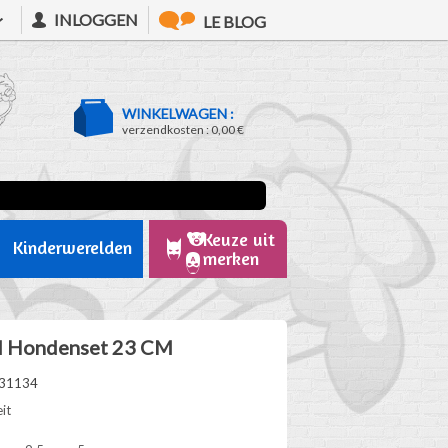
INLOGGEN
LE BLOG
WINKELWAGEN :
verzendkosten :
0,00 €
Keuze uit
Kinderwerelden
merken
d Hondenset 23 CM
931134
it