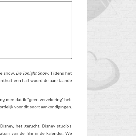
Gedragen, te zwaar,
meer geschikt voor de
leeftijd... Heeft de
schooltas van uw kind
zijn beste tijd gehad?
hoe
Ontdek de...
Lees meer
 de show.
De Tonight Show
. Tijdens het
 onthult een half woord de aanstaande
ning mee dat ik "geen verzekering" heb
ordelijk voor dit soort aankondigingen.
isney, het gerucht. Disney-studio's
atum van de film in de kalender. We