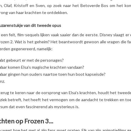
n, Olaf, Kristoff en Sven, op zoek naar het Betoverde Bos om het koni
knuffels Les Dégling
rong van haar krachten te ontdekken.
zo geliefd zijn...
Lees meer
uzarenstukje van dit tweede opus
 een feit, film-sequels lijken vaak saaier dan de eerste. Disney slaagt 
rozen 2. Wat is het geheim? Het beantwoordt gewoon alle vragen die fa
erden gegenereerd, namelijk:
at gebeurt er met de personages?
aar komen Elsa's magische krachten vandaan?
aar gingen hun ouders naartoe toen hun boot kapseisde?
nz.
erug te keren naar de oorsprong van Elsa's krachten, houdt het tweede 
ziek betreft, het heeft het vermogen om de aandacht te trekken en t
sum dat even fascinerend als mysterieus is.
hten op Frozen 3...
 weet hoe het met al zijn fans moet praten. Elk van zijn animatiefilms 