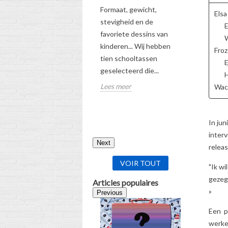
5
Aimé
Formaat, gewicht,
Elsa
Bekijk onz
stevigheid en de
E
gids om de
favoriete dessins van
W
schooltas
kinderen... Wij hebben
Froz
te kiezen
tien schooltassen
E
geselecteerd die...
Lees meer
H
Lees meer
Wach
In jun
inter
Next
releas
VOIR TOUT
"Ik wi
gezegd
Articles populaires
»
Previous
Een p
werke