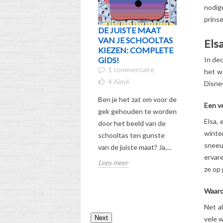
nodig
prins
DE JUISTE MAAT
WIE IS 
VAN JE SCHOOLTAS
ERVAAR
Els
KIEZEN: COMPLETE
INNEM
GIDS!
DISNEY
In de
1 commentaire
ZOALS 
het we
NOOIT 
4
Aimé
Disney
HEBT G
Ben je het zat om voor de
7
Aimé
Een ve
gek gehouden te worden
Ben je geï
Elsa, 
door het beeld van de
het verte
winte
schooltas ten gunste
blauwe w
sneeu
van de juiste maat? Ja,...
Stitch waa
ervar
Lees meer
steeds ov
ze op 
Ontdek he
Waaro
Lees meer
Net a
Next
vele 