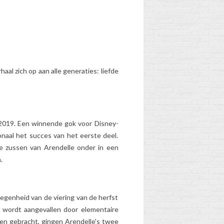
haal zich op aan alle generaties: liefde
WANNEER DE
SCHOOLTAS VAN
 2019. Een winnende gok voor Disney-
UW KIND
onaal het succes van het eerste deel.
VERVANGEN?
de zussen van Arendelle onder in een
2
Aimé
.
Gedragen, te zwaar,
meer geschikt voor de
hte
leeftijd... Heeft de
egenheid van de viering van de herfst
schooltas van uw kind
jk wordt aangevallen door elementaire
ren:
zijn beste tijd gehad?
den gebracht, gingen Arendelle's twee