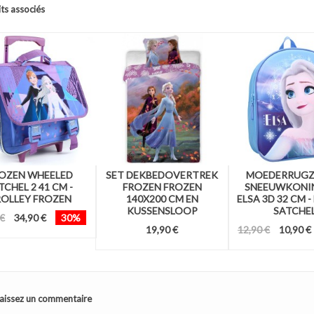
ts associés
OZEN WHEELED
SET DEKBEDOVERTREK
MOEDERRUGZ
TCHEL 2 41 CM -
FROZEN FROZEN
SNEEUWKONIN
OLLEY FROZEN
140X200 CM EN
ELSA 3D 32 CM 
KUSSENSLOOP
SATCHE
 €
34,90 €
30%
19,90 €
12,90 €
10,90 €
aissez un commentaire