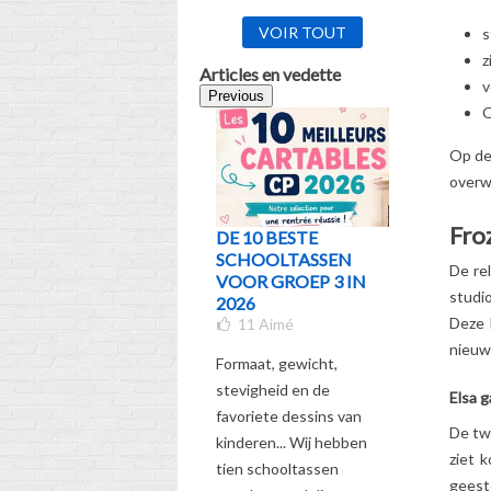
VOIR TOUT
s
z
Articles en vedette
v
Previous
O
Op de
overwi
Froz
DE 10 BESTE
WELKE 
SCHOOLTASSEN
KIEZEN 
De re
VOOR GROEP 3 IN
VAN LEE
studi
2026
KLAS? D
Deze 
11
Aimé
GIDS
5
Aimé
nieuw
Formaat, gewicht,
Bekijk onz
stevigheid en de
Elsa g
gids om de
favoriete dessins van
De tw
schooltas
kinderen... Wij hebben
ziet 
te kiezen
tien schooltassen
geeste