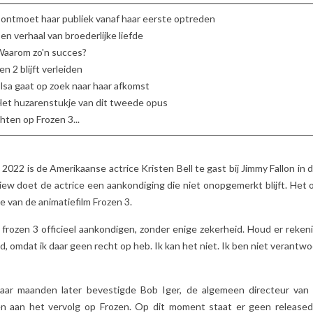
DOL OP ZIJN?
VERLIEFD OP
2
Aimé
WORDEN!
 ontmoet haar publiek vanaf haar eerste optreden
e uitgebreide
5
Aimé
en verhaal van broederlijke liefde
Grappige dieren, zachte
 juiste
aarom zo'n succes?
Op zoek naar een
texturen,
 voor uw kind
en 2 blijft verleiden
origineel cadeau voor
geruststellende kleuren:
!
lsa gaat op zoek naar haar afkomst
Moederdag? Ontdek 
ontdek waarom de
et huzarenstukje van dit tweede opus
de charmante en
knuffels Les Déglingos
ten op Frozen 3...
karaktervolle Betty
zo geliefd zijn...
Boop-figuren alle...
Lees meer
Lees meer
i 2022 is de Amerikaanse actrice Kristen Bell te gast bij Jimmy Fallon in
view doet de actrice een aankondiging die niet onopgemerkt blijft. Het
e van de animatiefilm Frozen 3.
l frozen 3 officieel aankondigen, zonder enige zekerheid. Houd er reke
, omdat ik daar geen recht op heb. Ik kan het niet. Ik ben niet verantwo
aar maanden later bevestigde Bob Iger, de algemeen directeur van D
n aan het vervolg op Frozen. Op dit moment staat er geen released