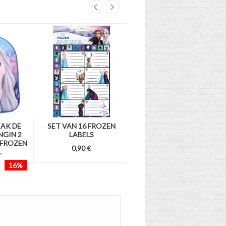
AK DE
SET VAN 16 FROZEN
SNOW QUEEN 2 MAGIC
GIN 2
LABELS
ROUND KIT - 20 CM -
- FROZEN
FROZEN KIT
0,90 €
L
6,95 €
4,95 €
29%
16%