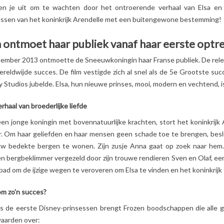
en je uit om te wachten door het ontroerende verhaal van Elsa en
essen van het koninkrijk Arendelle met een buitengewone bestemming!
STITCH?
DE HELDEN VAN DE
ONTDEK HET
 HET
PAW PATROL:
ONGELOOFLIJKE
a ontmoet haar publiek vanaf haar eerste optr
ENDE
NAMEN, KRACHTEN
VERHAAL VAN
-PERSONAGE
EN GEHEIMEN
SPIDERMAN!
cember 2013 ontmoette de Sneeuwkoningin haar Franse publiek. De releas
JE HEM NOG
ONTHULD!
2
Aimé
reldwijde succes. De film vestigde zich al snel als de 5
e
Grootste succ
EERDER
10
Aimé
 Studios jubelde. Elsa, hun nieuwe prinses, mooi, modern en vechtend, i
Ontdek het ongeloofl
EZIEN!
Wie zijn de PAW Patrol-
verhaal van Spider
rhaal van broederlijke liefde
personages? Wat zijn
Man! Zijn afkomst en
ntrigeerd door
hun rollen en geheimen?
een jonge koningin met bovennatuurlijke krachten, stort het koninkrijk
avonturen zullen al sn
derende
Kom alles te weten over
r. Om haar geliefden en haar mensen geen schade toe te brengen, beslu
geen geheimen meer
ezen genaamd
deze onverschrokken...
w bedekte bergen te wonen. Zijn zusje Anna gaat op zoek naar hem
voor je...
r je kind
en bergbeklimmer vergezeld door zijn trouwe rendieren Sven en Olaf,
Lees meer
Lees meer
er praat?
pad om de ijzige wegen te veroveren om Elsa te vinden en het koninkrijk
t...
m zo'n succes?
ls de eerste Disney-prinsessen brengt Frozen boodschappen die alle g
waarden over: