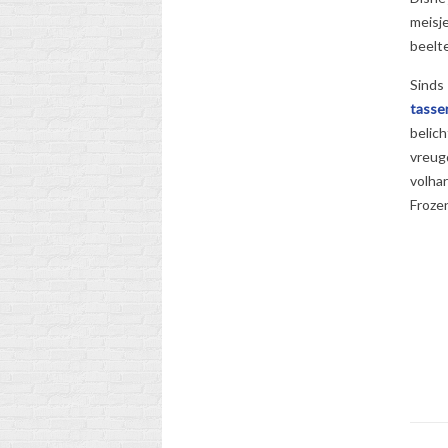
meisj
beelte
Sinds
tasse
belic
vreug
volha
Frozen