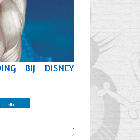
ING BIJ DISNEY
LinkedIn
EF
WANNEER DE
P
SCHOOLTAS VAN
UW KIND
AU
VERVANGEN?
'S
2
Aimé