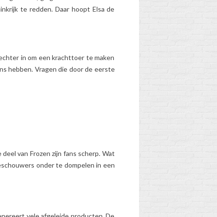
Ontdek de...
nkrijk te redden. Daar hoopt Elsa de
os
Lees meer
er echter in om een krachttoer te maken
ns hebben. Vragen die door de eerste
deel van Frozen zijn fans scherp. Wat
oeschouwers onder te dompelen in een
genereert vele afgeleide producten. De