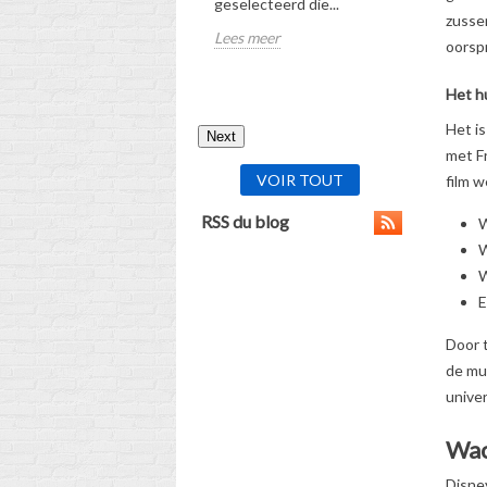
geselecteerd die...
Lees meer
zusse
Lees meer
oorsp
Het h
Het is
Next
met F
VOIR TOUT
film w
RSS du blog
W
W
W
E
Door t
de mu
univer
Wac
Disney