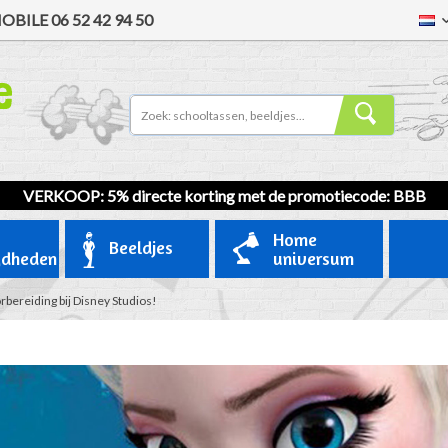
OBILE
06 52 42 94 50
VERKOOP
: 5% directe korting met de promotiecode: BBB
Home
Beeldjes
gdheden
universum
orbereiding bij Disney Studios!