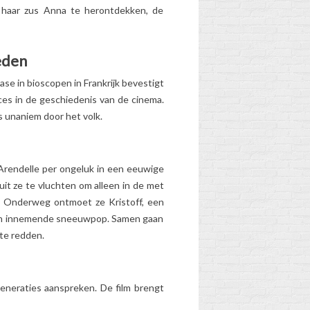
 haar zus Anna te herontdekken, de
ONTDEK HET
WAARGEBEURDE
eden
VERHAAL VAN
MIRACULOUS
e in bioscopen in Frankrijk bevestigt
LADYBUG!
es in de geschiedenis van de cinema.
2
Aimé
s unaniem door het volk.
ijke
"Een lieveheersbeestje,
geluksbrenger, magische
dame en geluksvrouw!"
 Arendelle per ongeluk in een eeuwige
el
Hoor je dit refrein de
it ze te vluchten om alleen in de met
hele dag door? Het is
. Onderweg ontmoet ze Kristoff, een
de...
 een innemende sneeuwpop. Samen gaan
 te redden.
Lees meer
eneraties aanspreken. De film brengt