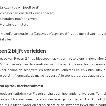
ta jezelf toe om jezelf te zijn;
ich bevrijden van de blik van anderen;
olhouden, nooit opgeven;
verwin je angsten.
 melodie van muziek
vrijgegeven, afgegeven
, dringt de moraal van het ver
nt alles.
en 2 blijft verleiden
SCHOOLTAS
TOP 5
KNUFFELS LES
OP BASIS
BEDDENGOED
DÉGLINGOS:
lease van Frozen 2 in de bioscoop maakt een grote plons in november
FTIJD EN
VOOR MEISJES!
WAAROM
o's: het vervolg van de avonturen van Elsa en Anna overtreft internati
E ULTIEME
2
Aimé
KINDEREN (EN
keer dompelen schrijvers en regisseurs Jennifer Lee en Chris Buck 
OUDERS OOK) ER
De kamer van je kleine
DOL OP ZIJN?
e setting. Nogmaals, de magie gebeurt. Alle toehoorders applaudisseren
meisje weerspiegelt niet
2
Aimé
e uitgebreide
echt haar persoonlijkheid
aat op zoek naar haar afkomst
Grappige dieren, zac
 juiste
... Het is tijd om het op te
eede animatiefilm van Frozen onthult een heel ander universum. Ter gel
texturen,
 voor uw kind
lossen! De...
koningin Elsa een vreemde stem die haar lijkt te roepen. Het koninkri
geruststellende kleu
!
Lees meer
n: vuur, lucht, water en aarde. Nadat ze de inwoners in veiligheid had
ontdek waarom de