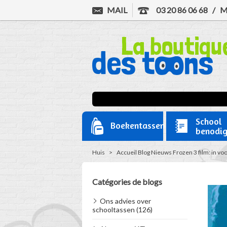
MAIL
03 20 86 06 68
/
M
School
Boekentassen
benodi
Huis
>
Accueil
Blog
Nieuws
Frozen 3 film: in vo
Catégories de blogs
Ons advies over
schooltassen (126)