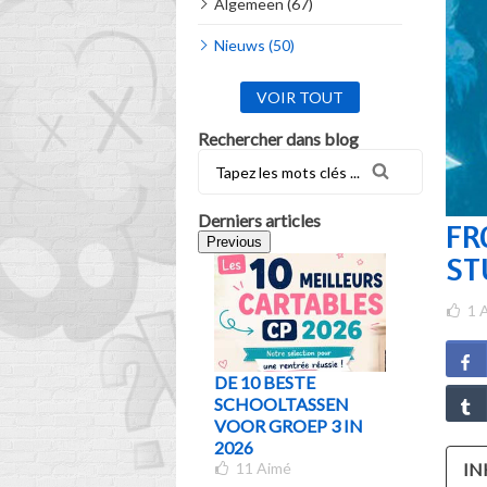
Algemeen (67)
Nieuws (50)
VOIR TOUT
Rechercher dans blog
Derniers articles
FR
Previous
ST
1
A
DE 10 BESTE
WELKE 
SCHOOLTASSEN
KIEZEN 
VOOR GROEP 3 IN
VAN LEE
2026
KLAS? D
11
Aimé
GIDS
IN