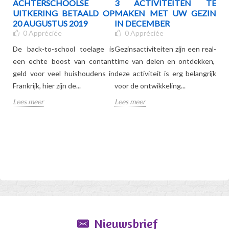
N:
ACHTERSCHOOLSE
3 ACTIVITEITEN TE
SC
RST
UITKERING BETAALD OP
MAKEN MET UW GEZIN
E
20 AUGUSTUS 2019
IN DECEMBER
SC
0
Appréciée
0
Appréciée
ON
een
De back-to-school toelage is
Gezinsactiviteiten zijn een real-
nze
een echte boost van contant
time van delen en ontdekken,
Elk
u om
geld voor veel huishoudens in
deze activiteit is erg belangrijk
sch
 dat
Frankrijk, hier zijn de...
voor de ontwikkeling...
nie
Lees meer
Lees meer
de 
Lee
Nieuwsbrief