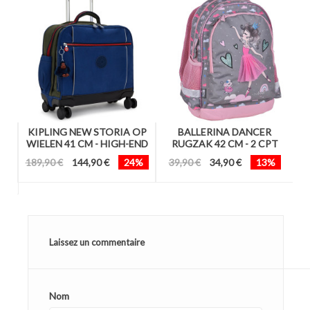
KIPLING NEW STORIA OP
BALLERINA DANCER
N
WIELEN 41 CM - HIGH-END
RUGZAK 42 CM - 2 CPT
189,90 €
144,90 €
24%
39,90 €
34,90 €
13%
Laissez un commentaire
Nom