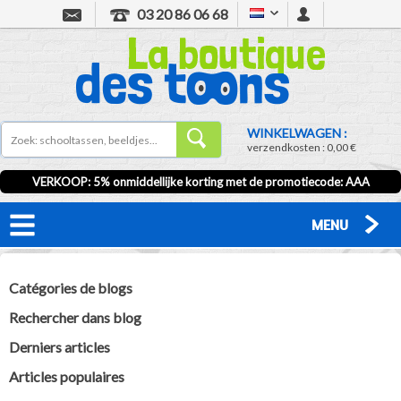
03 20 86 06 68
WINKELWAGEN :
verzendkosten :
0,00 €
VERKOOP
: 5% onmiddellijke korting met de promotiecode:
AAA
MENU
Catégories de blogs
Rechercher dans blog
Derniers articles
Articles populaires