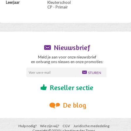
Leerjaar
Kleuterschool
CP - Primair
Nieuwsbrief
Meld je aan voor onze nieuwsbrief
en ontvang ons nieuws en onze promoties:
STUREN
Reseller sectie
De blog
Hulp nodig?
Wie zijn wij?
CGV
Juridische mededeling
Copyright © 2020 La boutique des Toons