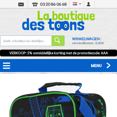
03 20 86 06 68
WINKELWAGEN :
verzendkosten :
0,00 €
VERKOOP
: 5% onmiddellijke korting met de promotiecode:
AAA
MENU