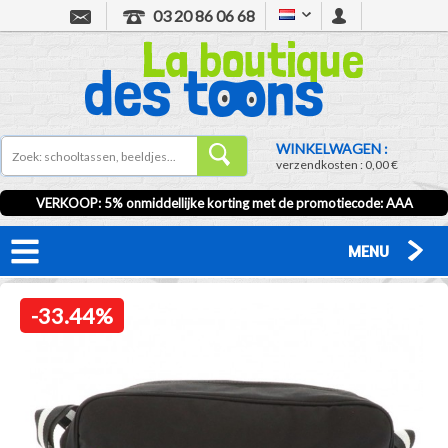
03 20 86 06 68
WINKELWAGEN :
verzendkosten :
0,00 €
VERKOOP
: 5% onmiddellijke korting met de promotiecode:
AAA
MENU
-33.44%