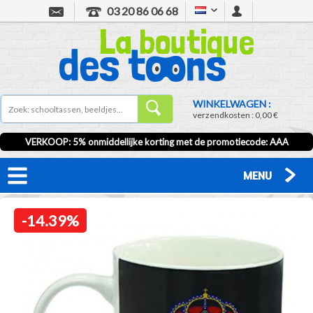
03 20 86 06 68
WINKELWAGEN :
verzendkosten :
0,00 €
VERKOOP
: 5% onmiddellijke korting met de promotiecode:
AAA
MENU
-14.39%