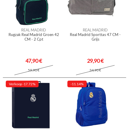
REAL MADRID
REAL MADRID
Rugzak Real Madrid Groen 42
Real Madrid Sporttas 47 CM -
CM - 2 Cpt
Grijs
47,90 €
29,90 €
59,90 €
34,90 €
Verkoop
-17.72%
-11.14%