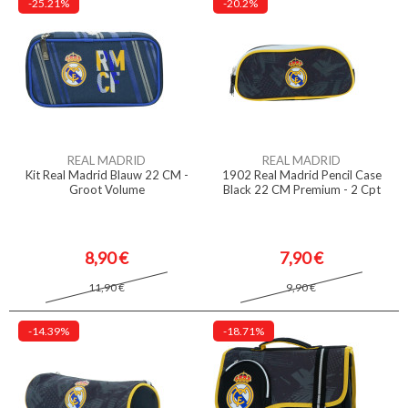
-25.21%
-20.2%
REAL MADRID
REAL MADRID
Kit Real Madrid Blauw 22 CM -
1902 Real Madrid Pencil Case
Groot Volume
Black 22 CM Premium - 2 Cpt
8,90 €
7,90 €
11,90 €
9,90 €
-14.39%
-18.71%