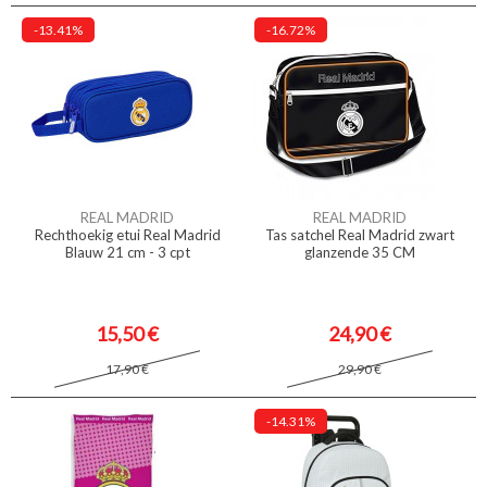
-13.41%
-16.72%
REAL MADRID
REAL MADRID
Rechthoekig etui Real Madrid
Tas satchel Real Madrid zwart
Blauw 21 cm - 3 cpt
glanzende 35 CM
15,50 €
24,90 €
17,90 €
29,90 €
-14.31%