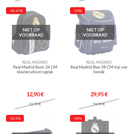
-43.67%
-50%
NIET OP
NIET OP
VOORRAAD
VOORRAAD
REAL MADRID
REAL MADRID
Real Madrid Basic 34 CM
Real Madrid Blue 38 CM top van
kleuterschool rugzak
bereik
12,90 €
29,95 €
22,90 €
59,90 €
-20.2%
-50%