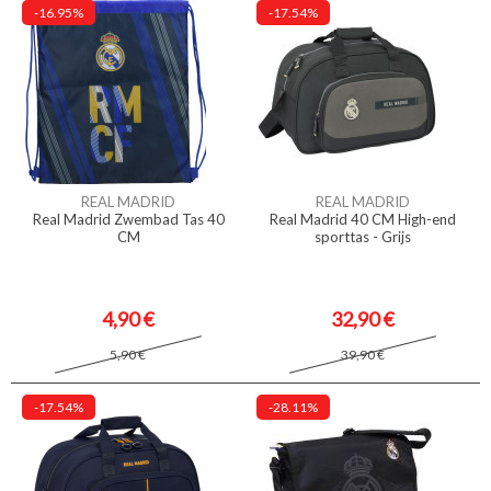
-16.95%
-17.54%
REAL MADRID
REAL MADRID
Real Madrid Zwembad Tas 40
Real Madrid 40 CM High-end
CM
sporttas - Grijs
4,90 €
32,90 €
5,90 €
39,90 €
-17.54%
-28.11%