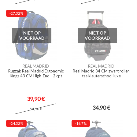
-27.32%
NIET OP
NIET OP
VOORRAAD
VOORRAAD
REAL MADRID
REAL MADRID
Rugzak Real Madrid Ergonomic
Real Madrid 34 CM zwart rollen
Kings 43 CM High-End - 2 cpt
tas kleuterschool luxe
39,90 €
34,90 €
54,90 €
-24.32%
-16.7%