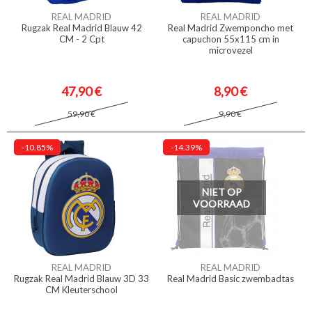
REAL MADRID
REAL MADRID
Rugzak Real Madrid Blauw 42
Real Madrid Zwemponcho met
CM - 2 Cpt
capuchon 55x115 cm in
microvezel
47,90 €
8,90 €
59,90 €
9,90 €
-10.85%
-14.39%
NIET OP
VOORRAAD
REAL MADRID
REAL MADRID
Rugzak Real Madrid Blauw 3D 33
Real Madrid Basic zwembadtas
CM Kleuterschool