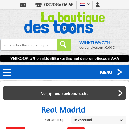
03 20 86 06 68
WINKELWAGEN :
verzendkosten :
0,00 €
VERKOOP
: 5% onmiddellijke korting met de promotiecode:
AAA
MENU
Verfijn uw zoekopdracht
Real Madrid
Sorteren op
In voorraad