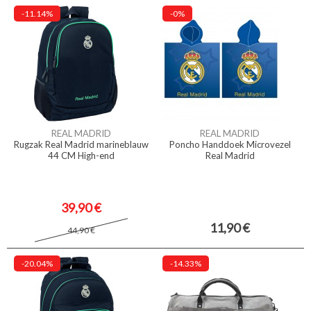
-11.14%
-0%
REAL MADRID
REAL MADRID
Rugzak Real Madrid marineblauw
Poncho Handdoek Microvezel
44 CM High-end
Real Madrid
39,90 €
11,90 €
44,90 €
-20.04%
-14.33%