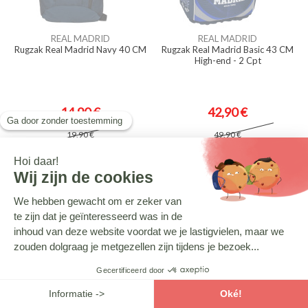
REAL MADRID
REAL MADRID
Rugzak Real Madrid Navy 40 CM
Rugzak Real Madrid Basic 43 CM
High-end - 2 Cpt
14,90 €
42,90 €
19,90 €
49,90 €
-24.24%
NIET OP
NIET OP
VOORRAAD
VOORRAAD
REAL MADRID
REAL MADRID
Kalebas Real Madrid Viool 0.5L
Bakugan briefpapier set