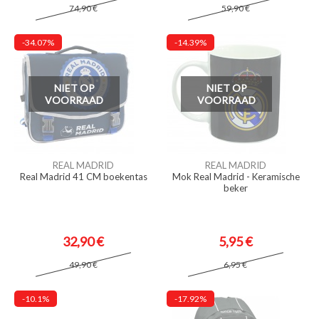
74,90 €
59,90 €
-34.07%
-14.39%
NIET OP
NIET OP
VOORRAAD
VOORRAAD
REAL MADRID
REAL MADRID
Real Madrid 41 CM boekentas
Mok Real Madrid - Keramische
beker
32,90 €
5,95 €
49,90 €
6,95 €
-10.1%
-17.92%