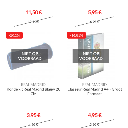
11,50 €
5,95 €
12,90 €
6,95 €
-20.2%
-16.81%
NIET OP
NIET OP
VOORRAAD
VOORRAAD
REAL MADRID
REAL MADRID
Ronde kit Real Madrid Blauw 20
Classeur Real Madrid A4 - Groot
CM
Formaat
3,95 €
4,95 €
4,95 €
5,95 €