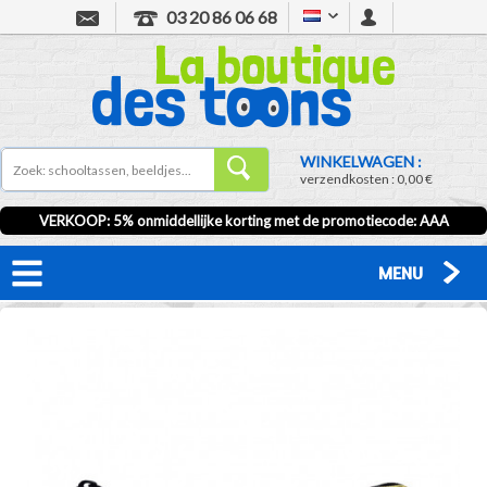
03 20 86 06 68
WINKELWAGEN :
verzendkosten :
0,00 €
VERKOOP
: 5% onmiddellijke korting met de promotiecode:
AAA
MENU