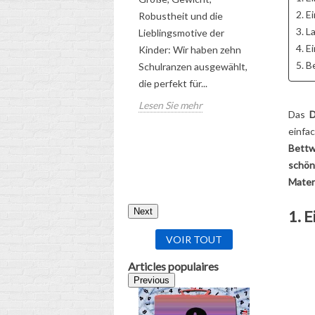
DER UL
2. E
Robustheit und die
RATGEB
5
Aimé
3. L
Lieblingsmotive der
4. E
Kinder: Wir haben zehn
Entdecken
5. B
Schulranzen ausgewählt,
umfassen
die perfekt für...
für die ri
Lesen Sie mehr
zukünftig
Das
D
Schulranz
einfa
Kindes!
Bettw
Lesen Sie
schön
Materi
Next
1. 
VOIR TOUT
Articles populaires
Previous