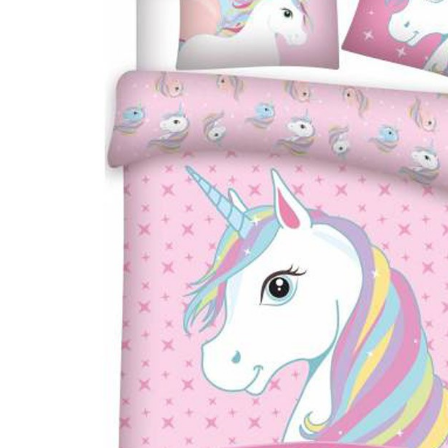
chtige Wahl des
Les Déglingos bei
en
Kindern...
ens Ihres
Lesen Sie mehr
 mehr