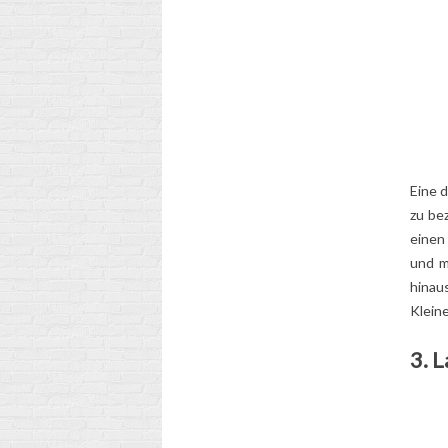
Eine 
zu be
einen
und m
hinau
Klein
3. 