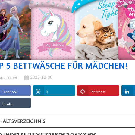
P 5 BETTWÄSCHE FÜR MÄDCHEN!
ppréciée
2025-12-08
Facebook
X
Pinterest
Tumblr
ER
STOFFTIERE LES
MUTTERTAG:
ANZEN IST
DÉGLINGOS:
VERSCHENKEN SI
LCHES ALTER
WARUM LIEBEN
EINE BETTY BOO
HALTSVERZEICHNIS
LCHE
KINDER SIE (UND
FIGUR, DAS
GEEIGNET?
ELTERN AUCH)?
ORIGINELLE
in Bettbezug für Hunde und Katzen zum Adoptieren