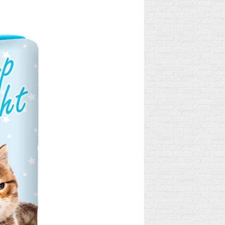
ENTDECKE DIE
WAHRE
N
GESCHICHTE VON
MIRACULOUS
LADYBUG!
2
Aimé
"Ein Marienkäfer, ein
hte
Glücksbringer, eine
e
magische Dame und eine
Glücksgöttin!" Hörst du
ld
diesen Refrain den
ganzen...
Lesen Sie mehr