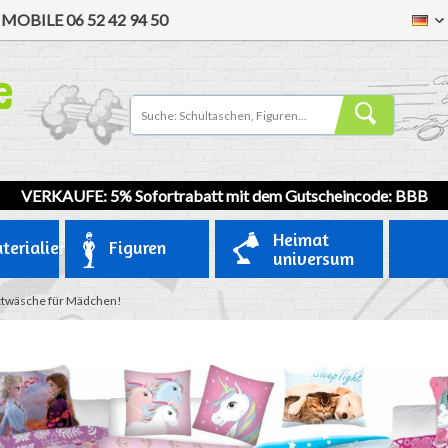
/
MOBILE
06 52 42 94 50
VERKAUFE: 5% Sofortrabatt mit dem Gutscheincode: BBB
Heimat
terialien
Figuren
universum
ttwäsche für Mädchen!