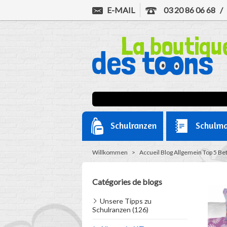
E-MAIL
03 20 86 06 68
Schulranzen
Schulma
Willkommen
>
Accueil
Blog
Allgemein
Top 5 Be
Catégories de blogs
Unsere Tipps zu
Schulranzen (126)