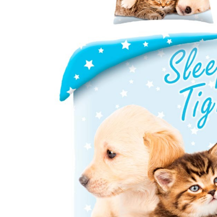
 STITCH?
DIE HELDEN VON
ENTDECKE DIE
DIE
PAW PATROL:
UNGLAUBLICHE
SWERTE
NAMEN, KRÄFTE
GESCHICHTE VO
FIGUR, WIE
UND GEHEIMNISSE
SPIDERMAN!
NOCH NIE
ENTHÜLLT!
2
Aimé
GESEHEN
10
Aimé
Entdecke die
Wer sind die Charaktere
unglaubliche Geschic
von PAW Patrol? Was
von Spider Man! Sein
asziniert von
sind ihre Rollen und
Ursprünge und
nswerten
Geheimnisse? Erfahren
Abenteuer werden ba
eatur namens
Sie alles über diese...
keine Geheimnisse
n der Ihr Kind
mehr...
Lesen Sie mehr
er spricht?...
Lesen Sie mehr
 mehr