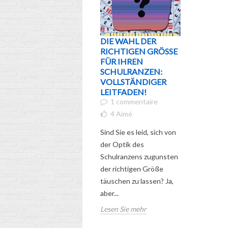
DIE WAHL DER
WER IST
RICHTIGEN GRÖSSE F
ERLEBE 
ÜR IHREN S
LIEBEN
CHULRANZEN: V
DISNEY-
OLLSTÄNDIGER L
DU SIE 
EITFADEN!
ZUVOR 
1 commentaire
HAST!
7
Aimé
4
Aimé
Sind Sie f
Sind Sie es leid, sich von
der liebe
der Optik des
blauen Kr
Schulranzens zugunsten
Stitch, vo
der richtigen Größe
immer wied
täuschen zu lassen? Ja,
aber...
Lesen Sie
Lesen Sie mehr