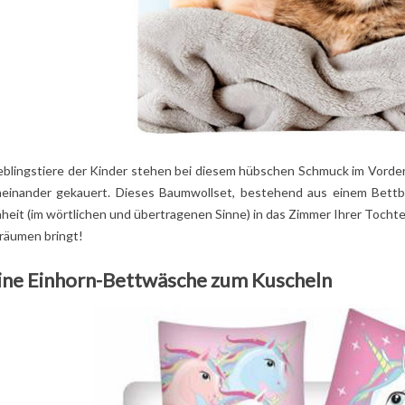
ieblingstiere der Kinder stehen bei diesem hübschen Schmuck im Vorde
einander gekauert. Dieses Baumwollset, bestehend aus einem Bettb
eit (im wörtlichen und übertragenen Sinne) in das Zimmer Ihrer Tochter
ER
TOP 5 BETTWÄSCHE
STOFFTIERE LES
ANZEN IST
FÜR MÄDCHEN!
DÉGLINGOS:
räumen bringt!
LCHES ALTER
2
Aimé
WARUM LIEBEN
LCHE
KINDER SIE (UND
Eine Einhorn-Bettwäsche zum Kuscheln
Das Zimmer Ihres kleinen
GEEIGNET?
ELTERN AUCH)?
TIMATIVE
Mädchens spiegelt nicht
2
Aimé
ER
wirklich ihre
Lustige Tiere, weiche
Persönlichkeit wider... Es
Texturen, beruhigen
ist an der Zeit, das...
 Sie unseren
Farben: Entdecken Si
den Ratgeber
Lesen Sie mehr
warum die Kuscheltie