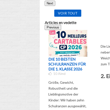
Next
VOIR TOUT
Articles en vedette
Previous
Die L
neben
Weichh
DIE 10 BESTEN
WELCH
SCHULRANZEN FÜR
SCHULR
zum T
DIE 1. KLASSE 2026
FÜR WE
10
Aimé
UND WE
2. 
KLASSE 
Größe, Gewicht,
DER UL
Robustheit und die
RATGEB
5
Aimé
Lieblingsmotive der
Kinder: Wir haben zehn
Entdecken
Schulranzen ausgewählt,
umfassen