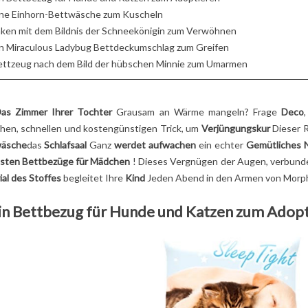
TIMATIVE
2
Aimé
GESCHENK, IN DA
ine Einhorn-Bettwäsche zum Kuscheln
ER
SICH ALLE MÜTT
Lustige Tiere, weiche
VERLIEBEN!
aken mit dem Bildnis der Schneekönigin zum Verwöhnen
Texturen, beruhigende
5
Aimé
in Miraculous Ladybug Bettdeckumschlag zum Greifen
 Sie unseren
Farben: Entdecken Sie,
ettzeug nach dem Bild der hübschen Minnie zum Umarmen
Auf der Suche nach
den Ratgeber
warum die Kuscheltiere
einem originellen
chtige Wahl des
Les Déglingos bei
Geschenk zum
en
Kindern...
as Zimmer Ihrer Tochter
Grausam an Wärme mangeln? Frage
Deco
Muttertag? Entdecke
ens Ihres
chen, schnellen und kostengünstigen Trick, um
Verjüngungskur
Dieser 
Lesen Sie mehr
wie die charmanten u
äsche
das
Schlafsaal
Ganz
werdet aufwachen
ein echter
Gemütliches 
charaktervollen Betty.
 mehr
sten Bettbezüge für Mädchen
! Dieses Vergnügen der Augen, verbun
Lesen Sie mehr
al des Stoffes
begleitet Ihre
Kind
Jeden Abend in den Armen von Morphe
Ein Bettbezug für Hunde und Katzen zum Adop