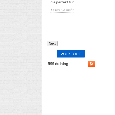
die perfekt für...
für die ri
Lesen Sie mehr
zukünftig
Schulranz
Kindes!
Lesen Sie
Next
VOIR TOUT
RSS du blog