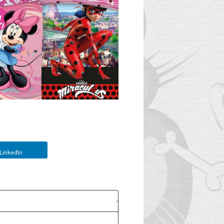
LinkedIn
WANN SOLLTE DER
E
SCHULRANZEN
P
IHRES KINDES
AUSGETAUSCHT
WERDEN?