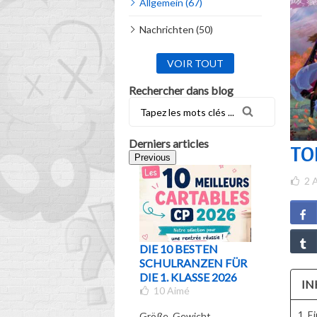
Allgemein (67)
Nachrichten (50)
VOIR TOUT
Rechercher dans blog
Derniers articles
TO
Previous
2
A
DIE 10 BESTEN
WELCH
SCHULRANZEN FÜR
SCHULR
DIE 1. KLASSE 2026
FÜR WE
IN
10
Aimé
UND WE
KLASSE 
1. E
Größe, Gewicht,