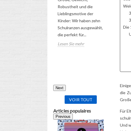
DER UL
Welc
Robustheit und die
RATGEB
5
Aimé
3
Lieblingsmotive der
3
Kinder: Wir haben zehn
Entdecken
Die 
Schulranzen ausgewählt,
umfassen
U
die perfekt für...
für die ri
Lesen Sie mehr
zukünftig
Schulranz
Kindes!
Lesen Sie
U
Einig
Next
die Z
VOIR TOUT
Großel
Articles populaires
Für El
Previous
schul
Bonu
Und w
K