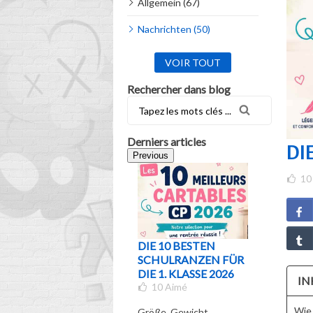
Allgemein (67)
Nachrichten (50)
VOIR TOUT
Rechercher dans blog
Derniers articles
DI
Previous
10
DIE 10 BESTEN
WELCH
SCHULRANZEN FÜR
SCHULR
DIE 1. KLASSE 2026
FÜR WE
IN
10
Aimé
UND WE
KLASSE 
Wie 
Größe, Gewicht,