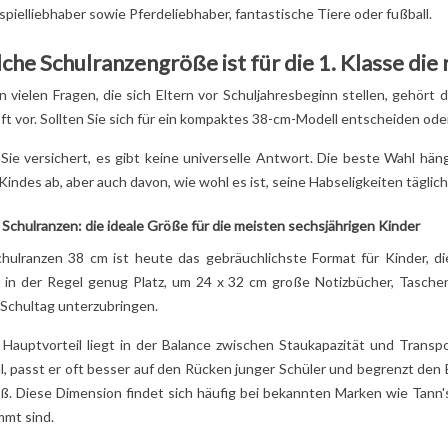
spielliebhaber sowie Pferdeliebhaber, fantastische Tiere oder
fußball
.
chtige Wahl des
Les Déglingos bei
en
Kindern...
he Schulranzengröße ist für die 1. Klasse die 
ens Ihres
Lesen Sie mehr
 vielen Fragen, die sich Eltern vor Schuljahresbeginn stellen, gehört 
 mehr
ft vor. Sollten Sie sich für ein kompaktes 38-cm-Modell entscheiden ode
 Sie versichert, es gibt keine universelle Antwort. Die beste Wahl hä
Kindes ab, aber auch davon, wie wohl es ist, seine Habseligkeiten täglich
Schulranzen: die ideale Größe für die meisten sechsjährigen Kinder
chulranzen
38 cm ist heute das gebräuchlichste Format für Kinder, di
t in der Regel genug Platz, um 24 x 32 cm große Notizbücher, Taschen
 Schultag unterzubringen.
r Hauptvorteil liegt in der Balance zwischen Staukapazität und Transp
, passt er oft besser auf den Rücken junger Schüler und begrenzt den 
oß. Diese Dimension findet sich häufig bei bekannten Marken wie Tann'
mmt sind.