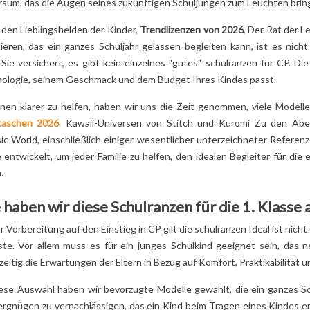
rsum, das die Augen seines zukünftigen Schuljungen zum Leuchten bring
ann's Schulranzen 38 cm
lranzen mit Figurenmotiv oder Markenmodell – was ist für die 1. Klasse 
 den Lieblingshelden der Kinder,
Trendlizenzen von 2026
, Der Rat der L
ie Vorteile eines Schulranzens mit Figurenmotiv
tieren, das ein ganzes Schuljahr gelassen begleiten kann, ist es nicht
arum sich manche Familien für Tann's oder Kipling entscheiden
 STITCH?
DIE HELDEN VON
ENTDECKE DIE
 Sie versichert, es gibt kein einzelnes "gutes"
schulranzen
für CP. Die
DIE
PAW PATROL:
UNGLAUBLICHE
r Fazit: Welcher Schulranzen ist 2026 die beste Wahl für Erstklässler?
ologie, seinem Geschmack und dem Budget Ihres Kindes passt.
SWERTE
NAMEN, KRÄFTE
GESCHICHTE VO
FIGUR, WIE
UND GEHEIMNISSE
SPIDERMAN!
nen klarer zu helfen, haben wir uns die Zeit genommen, viele Modelle
NOCH NIE
ENTHÜLLT!
2
Aimé
taschen 2026
. Kawaii-Universen von Stitch und Kuromi Zu den Aben
GESEHEN
10
Aimé
Entdecke die
sic World, einschließlich einiger wesentlicher unterzeichneter Referen
Wer sind die Charaktere
unglaubliche Geschic
entwickelt, um jeder Familie zu helfen, den idealen Begleiter für die 
von PAW Patrol? Was
von Spider Man! Sein
.
asziniert von
sind ihre Rollen und
Ursprünge und
nswerten
Geheimnisse? Erfahren
Abenteuer werden ba
 haben wir diese Schulranzen für die 1. Klasse
eatur namens
Sie alles über diese...
keine Geheimnisse
n der Ihr Kind
r Vorbereitung auf den Einstieg in CP gilt die
schulranzen
Ideal ist nich
mehr...
Lesen Sie mehr
er spricht?...
ste. Vor allem muss es für ein junges Schulkind geeignet sein, das n
Lesen Sie mehr
zeitig die Erwartungen der Eltern in Bezug auf Komfort, Praktikabilität u
 mehr
iese Auswahl haben wir bevorzugte Modelle gewählt, die ein ganzes Sc
ergnügen zu vernachlässigen, das ein Kind beim Tragen eines Kindes 