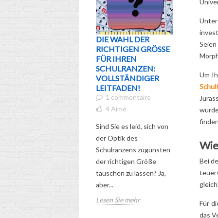
Unive
T
Schu
Unter
D
inves
W
DIE WAHL DER
WER IST
Seien
RICHTIGEN GRÖSSE F
ERLEBE 
Unse
Morph
ÜR IHREN S
LIEBEN
CHULRANZEN: V
DISNEY-
Um Ih
OLLSTÄNDIGER L
DU SIE 
Schul
EITFADEN!
ZUVOR 
1 commentaire
HAST!
Juras
7
Aimé
4
Aimé
wurde 
finden
Sind Sie f
Sind Sie es leid, sich von
der liebe
der Optik des
Wie
blauen Kr
Schulranzens zugunsten
Stitch, vo
Bei de
der richtigen Größe
immer wied
teuer
täuschen zu lassen? Ja,
gleich
aber...
Lesen Sie
Lesen Sie mehr
Für d
das V