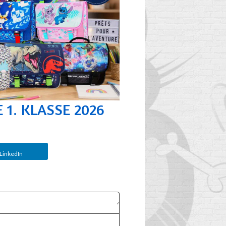
 1. KLASSE 2026
LinkedIn
WANN SOLLTE DER
E
SCHULRANZEN
P
IHRES KINDES
AUSGETAUSCHT
WERDEN?