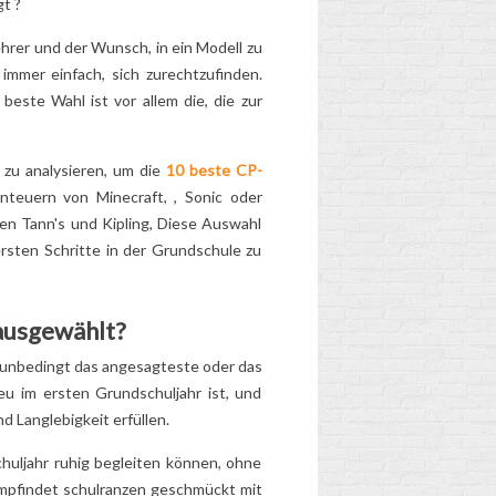
t ?
die bessere Wahl?
ehrer und der Wunsch, in ein Modell zu
 immer einfach, sich zurechtzufinden.
ENTDECKE DIE
 beste Wahl ist vor allem die, die zur
WAHRE
N
GESCHICHTE VON
MIRACULOUS
 zu analysieren, um die
10 beste CP-
LADYBUG!
teuern von Minecraft, , Sonic oder
2
Aimé
zen Tann's und Kipling, Diese Auswahl
"Ein Marienkäfer, ein
hte
ersten Schritte in der Grundschule zu
Glücksbringer, eine
e
magische Dame und eine
Glücksgöttin!" Hörst du
ld
 ausgewählt?
diesen Refrain den
t unbedingt das angesagteste oder das
ganzen...
eu im ersten Grundschuljahr ist, und
Lesen Sie mehr
nd Langlebigkeit erfüllen.
huljahr ruhig begleiten können, ohne
empfindet
schulranzen
geschmückt mit