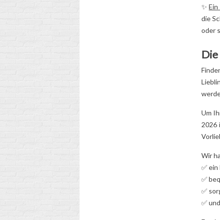
✨
Ein
die S
oder 
Die
Finde
Liebl
werde
Um Ih
2026 
Vorli
Wir h
✅ ein
✅ beq
✅ sorg
✅ und 