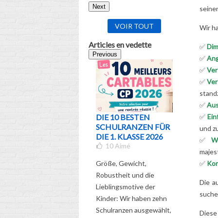
Next
seinen
VOIR TOUT
Wir ha
Articles en vedette
✅
Dim
Previous
✅
Ang
✅
Ver
✅
Ver
stand
✅
Aus
DIE 10 BESTEN
WELCH
✅
Ein
SCHULRANZEN FÜR
SCHULR
und z
DIE 1. KLASSE 2026
FÜR WE
✅
W
10
Aimé
UND WE
majes
KLASSE 
Größe, Gewicht,
✅
Kon
DER UL
Robustheit und die
RATGEB
Die a
5
Aimé
Lieblingsmotive der
such
Kinder: Wir haben zehn
Entdecken
Schulranzen ausgewählt,
Diese
umfassen