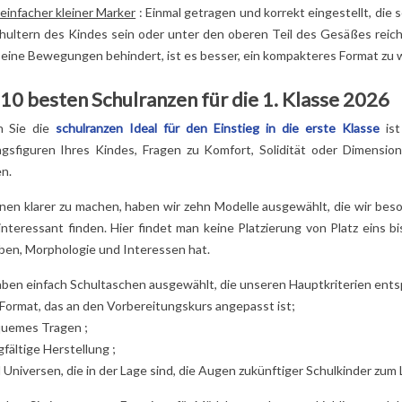
 einfacher kleiner Marker
: Einmal getragen und korrekt eingestellt, die
s
chultern des Kindes sein oder unter den oberen Teil des Gesäßes reic
seine Bewegungen behindert, ist es besser, ein kompakteres Format zu 
 10 besten Schulranzen für die 1. Klasse 2026
n Sie die
schulranzen
Ideal für den Einstieg in die erste Klasse
ist
ingsfiguren Ihres Kindes, Fragen zu Komfort, Solidität oder Dimension
n.
nen klarer zu machen, haben wir zehn Modelle ausgewählt, die wir beso
interessant finden. Hier findet man keine Platzierung von Platz eins b
eben, Morphologie und Interessen hat.
aben einfach Schultaschen ausgewählt, die unseren Hauptkriterien ent
 Format, das an den Vorbereitungskurs angepasst ist;
uemes Tragen ;
fältige Herstellung ;
Universen, die in der Lage sind, die Augen zukünftiger Schulkinder zum