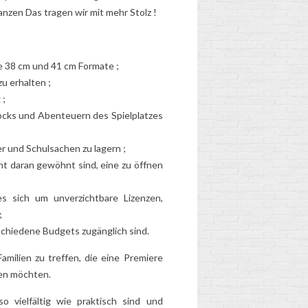
anzen
Das tragen wir mit mehr Stolz !
e 38 cm und 41 cm Formate ;
u erhalten ;
 ;
chocks und Abenteuern des Spielplatzes
er und Schulsachen zu lagern ;
WANN SOLLTE DER
cht daran gewöhnt sind, eine zu öffnen
SCHULRANZEN
IHRES KINDES
es sich um unverzichtbare Lizenzen,
AUSGETAUSCHT
;
WERDEN?
rschiedene Budgets zugänglich sind.
2
Aimé
milien zu treffen, die eine Premiere
Abgenutzt, zu schwer,
ren möchten.
de
altersgerechter... Hat der
e,
Schulranzen Ihres
 vielfältig wie praktisch sind und
re
Kindes ausgedient?