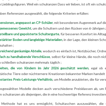
 Lieblingsfiguren. Weil ein
schulranzen
Dass wir lieben, ist oft ein
schulr
ben Referenzen ausgewählt, die folgende Kriterien erfüllen:
ensionen, angepasst an CP-Schüler
, mit besonderem Augenmerk auf di
emessenes Gewicht
, um die Schultern und den Rücken von 6-Jährigen z
stellbare und gepolsterte Schultergurte
, für besseren Komfort im Alltag
stärkter Boden und langlebige Materialien
, in der Lage, den kleinen S
zuhalten ;
reichend geräumige Abteile
, wodurch es einfach ist, Notizbücher, Ordn
ER
TOP 5 BETTWÄSCHE
STOFFTIERE LES
fach zu handhabende Verschlüsse
, selbst für kleine Hände, die noch ni
ANZEN IST
FÜR MÄDCHEN!
DÉGLINGOS:
u schließen
schulranzen
mehrmals täglich ;
LCHES ALTER
2
Aimé
WARUM LIEBEN
elten, die von Kindern im Jahr 2026 geschätzt werden
, egal ob 
LCHE
KINDER SIE (UND
tätische Tiere oder nüchternere Kreationen bekannter Marken handelt 
Das Zimmer Ihres kleinen
GEEIGNET?
ELTERN AUCH)?
stantes Preis-Leistungs-Verhältnis
, um Modelle anzubieten, die für ve
TIMATIVE
Mädchens spiegelt nicht
2
Aimé
ER
wirklich ihre
usgewählten Modelle decken auch verschiedene Preisklassen ab, um Fa
Lustige Tiere, weiche
Persönlichkeit wider... Es
en
schulranzen
als diejenigen, die in eine hochwertige Referenz investie
Texturen, beruhigen
ist an der Zeit, das...
 Sie unseren
Farben: Entdecken Si
 Methode hat es uns ermöglicht, Schultaschen auszuwählen, die so
den Ratgeber
Lesen Sie mehr
warum die Kuscheltie