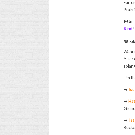
Für d
Prakti
▶️Um 
Kind
!
38 od
Währe
Alter 
solang
Um Ihn
➡️
Ist
➡️
Hat
Grund
➡️
Ist
Rücke