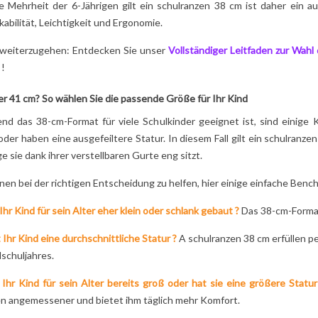
ie Mehrheit der 6-Jährigen gilt ein
schulranzen
38 cm ist daher ein a
kabilität, Leichtigkeit und Ergonomie.
weiterzugehen: Entdecken Sie unser
Vollständiger Leitfaden zur Wahl
 !
er 41 cm? So wählen Sie die passende Größe für Ihr Kind
nd das 38-cm-Format für viele Schulkinder geeignet ist, sind einige K
oder haben eine ausgefeiltere Statur. In diesem Fall gilt ein
schulranzen
e sie dank ihrer verstellbaren Gurte eng sitzt.
en bei der richtigen Entscheidung zu helfen, hier einige einfache Benc
 Ihr Kind für sein Alter eher klein oder schlank gebaut ?
Das 38-cm-Format 
 Ihr Kind eine durchschnittliche Statur ?
A
schulranzen
38 cm erfüllen p
schuljahres.
 Ihr Kind für sein Alter bereits groß oder hat sie eine größere Statur
n angemessener und bietet ihm täglich mehr Komfort.