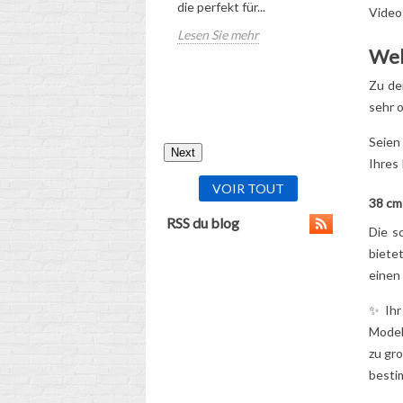
die perfekt für...
Video
für die ri
Lesen Sie mehr
zukünftig
Welc
Schulranz
Kindes!
Zu den
Lesen Sie
sehr o
Seien
Next
Ihres 
VOIR TOUT
38 cm 
RSS du blog
Die
s
biete
einen
✨
Ih
Modell
zu gr
besti