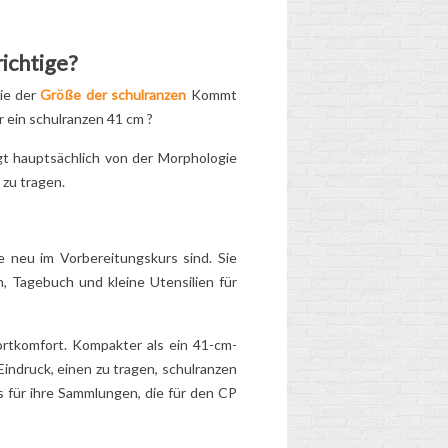
Entdecken Sie die
Anzeichen,...
richtige?
Lesen Sie mehr
die der
Größe der
schulranzen
Kommt
r ein
schulranzen
41 cm ?
ngt hauptsächlich von der Morphologie
 zu tragen.
e neu im Vorbereitungskurs sind. Sie
, Tagebuch und kleine Utensilien für
ortkomfort. Kompakter als ein 41-cm-
Eindruck, einen zu tragen,
schulranzen
s für ihre Sammlungen, die für den CP