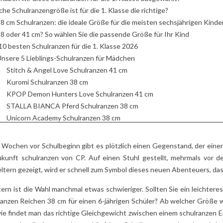
TIMATIVE
2
Aimé
GESCHENK, IN DA
he Schulranzengröße ist für die 1. Klasse die richtige?
ER
SICH ALLE MÜTT
Lustige Tiere, weiche
VERLIEBEN!
8 cm Schulranzen: die ideale Größe für die meisten sechsjährigen Kinde
Texturen, beruhigende
5
Aimé
8 oder 41 cm? So wählen Sie die passende Größe für Ihr Kind
 Sie unseren
Farben: Entdecken Sie,
10 besten Schulranzen für die 1. Klasse 2026
Auf der Suche nach
den Ratgeber
warum die Kuscheltiere
nsere 5 Lieblings-Schulranzen für Mädchen
einem originellen
chtige Wahl des
Les Déglingos bei
Stitch & Angel Love Schulranzen 41 cm
Geschenk zum
en
Kindern...
Kuromi Schulranzen 38 cm
Muttertag? Entdecke
ens Ihres
KPOP Demon Hunters Love Schulranzen 41 cm
Lesen Sie mehr
wie die charmanten u
STALLA BIANCA Pferd Schulranzen 38 cm
charaktervollen Betty.
 mehr
Unicorn Academy Schulranzen 38 cm
Lesen Sie mehr
nsere 5 Lieblings-Schulranzen für Jungen
Minecraft Creeper Boom Schulranzen 41 cm
e Wochen vor Schulbeginn gibt es plötzlich einen Gegenstand, der eine
Sonic Flash Schulranzen 41 cm
ukunft
schulranzen
von CP. Auf einen Stuhl gestellt, mehrmals vor d
Real Madrid 1902 Schwarz Schulranzen 38 cm
tern gezeigt, wird er schnell zum Symbol dieses neuen Abenteuers, das
Beyblade X Schulranzen 38 cm
tern ist die Wahl manchmal etwas schwieriger. Sollten Sie ein leichter
Jurassic World Blau Schulranzen 41 cm
ranzen
Reichen 38 cm für einen 6-jährigen Schüler? Ab welcher Größe w
s: Marken-Schulranzen, die sich wirklich lohnen
ie findet man das richtige Gleichgewicht zwischen einem
schulranzen
E
ipling Iniko Schulranzen 40 cm