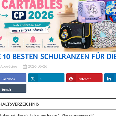
E 10 BESTEN SCHULRANZEN FÜR DIE
Appréciée
2026-06-26
Facebook
X
Pinterest
Tumblr
ER
STOFFTIERE LES
MUTTERTAG:
ANZEN IST
DÉGLINGOS:
VERSCHENKEN SI
LCHES ALTER
WARUM LIEBEN
EINE BETTY BOO
HALTSVERZEICHNIS
LCHE
KINDER SIE (UND
FIGUR, DAS
GEEIGNET?
ELTERN AUCH)?
ORIGINELLE
haben wir diese Schulranzen für die 1. Klasse ausgewählt?