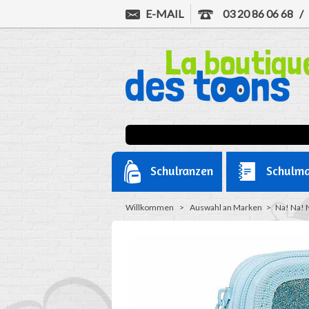
E-MAIL
03 20 86 06 68
Schulranzen
Schulma
Willkommen
>
Auswahl an Marken
>
Na! Na! 