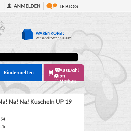
ANMELDEN
LE BLOG
WARENKORB :
Versandkosten :
0,00 €
Auswahl
Kinderwelten
an
Marken
 Na! Na! Na! Kuscheln UP 19
854
Kit