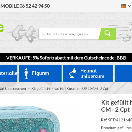
/
MOBILE
06 52 42 94 50
VERKAUFE: 5% Sofortrabatt mit dem Gutscheincode: BBB
Heimat
terialien
Figuren
universum
Na! Überraschen
>
Kit gefüllt Na! Na! Na! Kuscheln UP 19 CM - 2 Cpt
Kit gefüllt
CM - 2 Cpt
Ref. SFT/412164
Premium gefülltes 