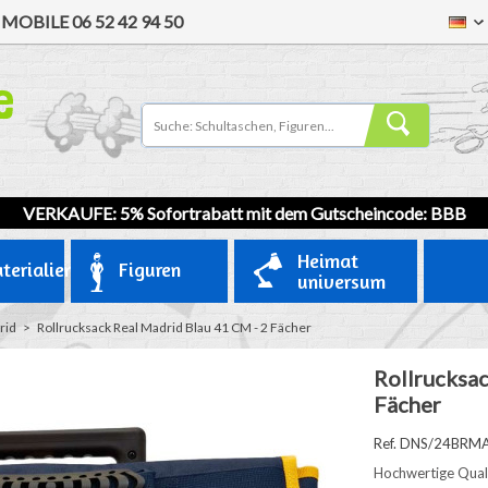
/
MOBILE
06 52 42 94 50
VERKAUFE: 5% Sofortrabatt mit dem Gutscheincode: BBB
Heimat
terialien
Figuren
universum
rid
>
Rollrucksack Real Madrid Blau 41 CM - 2 Fächer
Rollrucksac
Fächer
Ref. DNS/24BRM
Hochwertige Qual