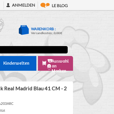
ANMELDEN
LE BLOG
WARENKORB :
Versandkosten :
0,00 €
Auswahl
Kinderwelten
an
Marken
k Real Madrid Blau 41 CM - 2
A203ARC
ität