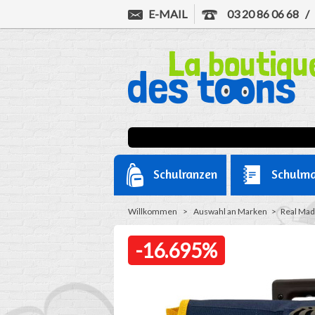
E-MAIL
03 20 86 06 68
Schulranzen
Schulma
Willkommen
>
Auswahl an Marken
>
Real Mad
-16.695%