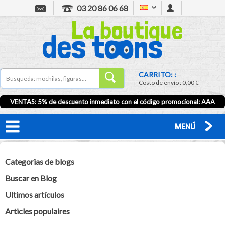
03 20 86 06 68
CARRITO: :
Costo de envío :
0,00 €
VENTAS: 5% de descuento inmediato con el código promocional:
AAA
MENÚ
Categorias de blogs
Buscar en Blog
Ultimos artículos
Articles populaires