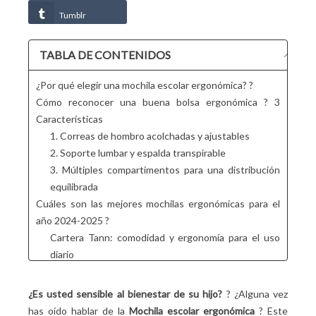
Tumblr
TABLA DE CONTENIDOS
¿Por qué elegir una mochila escolar ergonómica? ?
Cómo reconocer una buena bolsa ergonómica ? 3
Características
1. Correas de hombro acolchadas y ajustables
2. Soporte lumbar y espalda transpirable
3. Múltiples compartimentos para una distribución
equilibrada
Cuáles son las mejores mochilas ergonómicas para el
año 2024-2025 ?
Cartera Tann: comodidad y ergonomía para el uso
diario
Mochila Kipling Seoul — Practicidad y comodidad
para los escolares
¿Es usted sensible al bienestar de su hijo?
? ¿Alguna vez
Cómo hacer que tu equipaje sea más cómodo ? Los
has oído hablar de la
Mochila escolar ergonómica
? Este