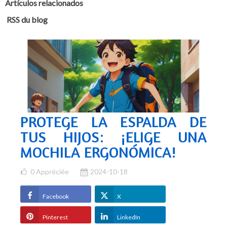
Artículos relacionados
RSS du blog
PROTEGE LA ESPALDA DE
TUS HIJOS: ¡ELIGE UNA
MOCHILA ERGONÓMICA!
0
Appréciée
2024-10-18
Facebook
X
Pinterest
LinkedIn