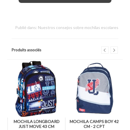
Publié dans:
Nuestros consejos sobre mochilas escolares
Produits associés
L
MOCHILA LONGBOARD
MOCHILA CAMPS BOY 42
JUST MOVE 43 CM
CM - 2 CPT