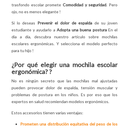
gestos correctos que hay que adoptar !
trasfondo escolar promete
Comodidad y seguridad
. Pero
Organice los útiles en la mochila escolar
ojo, no es menos elegante
!
Ajusta las correas correctamente
Si lo deseas
Prevenir el dolor de espalda
de su joven
Adopta la posición correcta
estudiante y ayudarlo a
Adopta una buena postura
En el
Revisa todos estos puntos con regularidad
día a día, descubra nuestro artículo sobre mochilas
escolares ergonómicas. Y selecciona el modelo perfecto
para tu hijo
!
¿Por qué elegir una mochila escolar
ergonómica?
?
No es ningún secreto que las mochilas mal ajustadas
pueden provocar dolor de espalda, tensión muscular y
problemas de postura en los niños. Es por eso que los
expertos en salud recomiendan modelos ergonómicos.
Estos accesorios tienen varias ventajas:
Prometen una distribución equitativa del peso de los