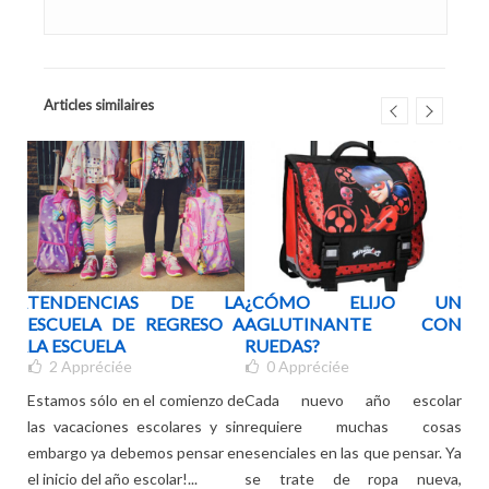
Articles similaires
LSA
TENDENCIAS DE LA
¿CÓMO ELIJO UN
¿Q
ROS
ESCUELA DE REGRESO A
AGLUTINANTE CON
EL
ADA
LA ESCUELA
RUEDAS?
DE
2
Appréciée
0
Appréciée
Estamos sólo en el comienzo de
Cada nuevo año escolar
El d
ejos
las vacaciones escolares y sin
requiere muchas cosas
tem
 con
embargo ya debemos pensar en
esenciales en las que pensar. Ya
sól
nado
el inicio del año escolar!...
se trate de ropa nueva,
su h