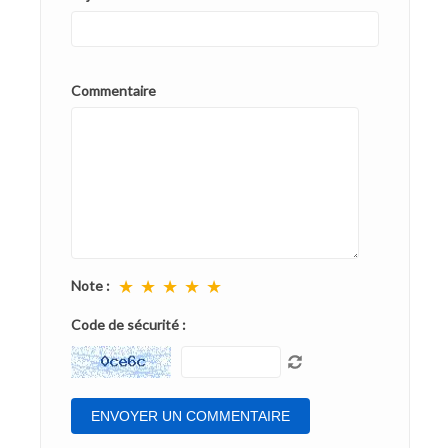
Commentaire
★
★
★
★
★
Note :
Code de sécurité :