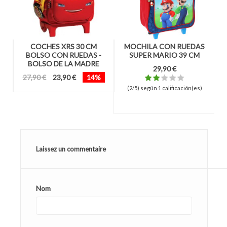
CM
COCHES XRS 30 CM
MOCHILA CON RUEDAS
S
BOLSO CON RUEDAS -
SUPER MARIO 39 CM
A
MA
BOLSO DE LA MADRE
29,90 €
27,90 €
23,90 €
14%
(2/5) según 1 calificación(es)
Laissez un commentaire
Nom