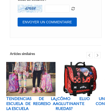
Articles similaires
LSA
TENDENCIAS DE LA
¿CÓMO ELIJO UN
¿Q
ROS
ESCUELA DE REGRESO A
AGLUTINANTE CON
EL
ADA
LA ESCUELA
RUEDAS?
DE