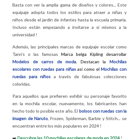
Basta con ver la amplia gama de diseños y colores... Este
equipaje adopta todos los estilos para atraer a niñas y
niños desde el jardín de infantes hasta la escuela primaria.
Incluso están empezando a invitarse a sí mismos a la
universidad
!
Además, las principales marcas de equipaje escolar como
Tann's o las famosas
Marca belga Kipling
desarrollar
Modelos de carros de moda
. Destacan la
Mochilas
escolares con ruedas para niñas
así como el
Mochilas con
ruedas para niños
a través de fabulosas colecciones
coloridas.
Para aquellos que prefieren exhibir su personaje favorito
en la mochila escolar, nuevamente, los fabricantes han
hecho todo lo posible este año. El
bolsos con ruedas con la
imagen de Naruto
, Frozen, Spiderman, Barbie y Stitch... se
encuentran entre los más populares en 2024
!
➡️
Descubre las 10 mochilas escolares de moda en 2024
!