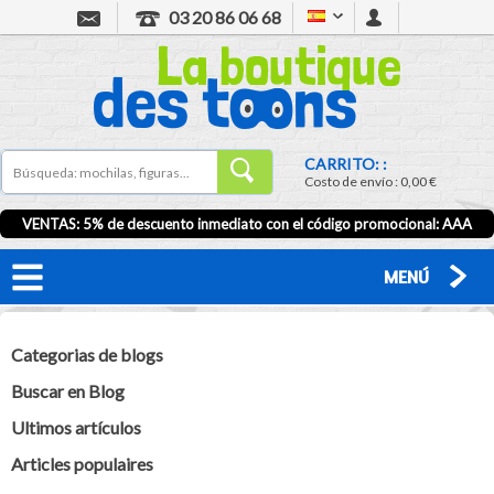
03 20 86 06 68
CARRITO: :
Costo de envío :
0,00 €
VENTAS: 5% de descuento inmediato con el código promocional:
AAA
MENÚ
Categorias de blogs
Buscar en Blog
Ultimos artículos
Articles populaires