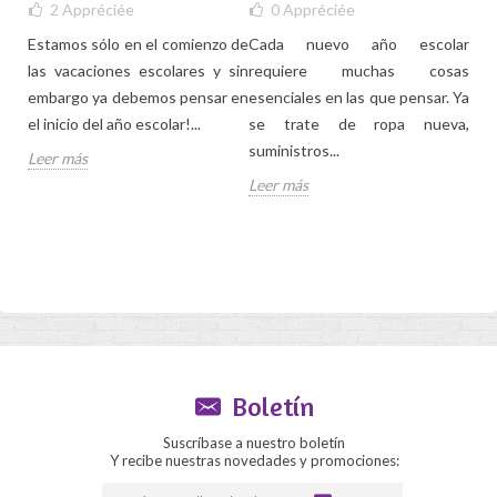
2
Appréciée
0
Appréciée
Estamos sólo en el comienzo de
Cada nuevo año escolar
El d
ejos
las vacaciones escolares y sin
requiere muchas cosas
tem
 con
embargo ya debemos pensar en
esenciales en las que pensar. Ya
sól
nado
el inicio del año escolar!...
se trate de ropa nueva,
su h
e
suministros...
Leer más
Lee
Leer más
Boletín
Suscríbase a nuestro boletín
Y recibe nuestras novedades y promociones: