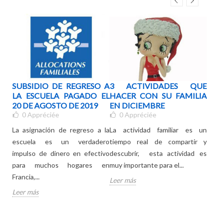
STA
SUBSIDIO DE REGRESO A
3 ACTIVIDADES QUE
ÚT
DAD
LA ESCUELA PAGADO EL
HACER CON SU FAMILIA
HA
CO
20 DE AGOSTO DE 2019
EN DICIEMBRE
BO
0
Appréciée
0
Appréciée
NU
galo
La asignación de regreso a la
La actividad familiar es un
ros
escuela es un verdadero
tiempo real de compartir y
Cada
para
impulso de dinero en efectivo
descubrir, esta actividad es
esc
moda
para muchos hogares en
muy importante para el...
esc
Francia,...
Leer más
ten
Leer más
Lee