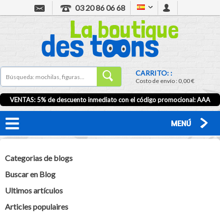
03 20 86 06 68
CARRITO: :
Costo de envío :
0,00 €
VENTAS: 5% de descuento inmediato con el código promocional:
AAA
MENÚ
Categorias de blogs
Buscar en Blog
Ultimos artículos
Articles populaires