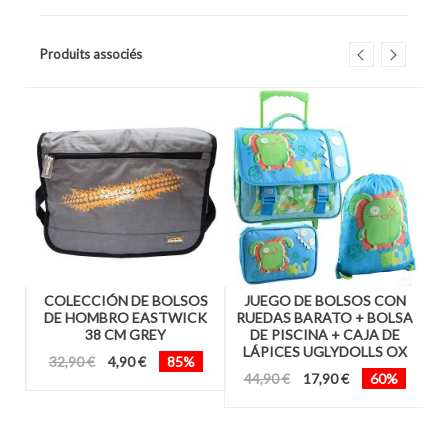
Produits associés
S
COLECCIÓN DE BOLSOS
JUEGO DE BOLSOS CON
M
DE HOMBRO EASTWICK
RUEDAS BARATO + BOLSA
H
38 CM GREY
DE PISCINA + CAJA DE
LÁPICES UGLYDOLLS OX
32,90 €
4,90 €
85%
44,90 €
17,90 €
60%