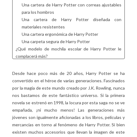
Una cartera de Harry Potter con correas ajustables
para los hombros
Una cartera de Harry Potter diseñada con
materiales resistentes
Una cartera ergonómica de Harry Potter
Una carpeta segura de Harry Potter
¿Qué modelo de mochila escolar de Harry Potter le
complacerá más?
La mochila con ruedas con la efigie de la casa
Gryffindor
Desde hace poco más de 20 años, Harry Potter se ha
La mochila con la efigie de la casa gryffindor
convertido en el héroe de varias generaciones. Fascinados
La mochila materna 3D de Harry Potter
por la magia de este mundo creado por J.K. Rowling, nunca
nos bastamos de este fantástico universo. Si la primera
novela se estrenó en 1998, la locura por esta saga no se ve
empañada, ¡ni mucho menos! Las generaciones más
jóvenes son igualmente aficionadas a los libros, películas y
mercancías en torno al fenómeno de Harry Potter. Si bien
existen muchos accesorios que llevan la imagen de este