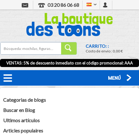
03 20 86 06 68
CARRITO: :
Costo de envío :
0,00 €
VENTAS: 5% de descuento inmediato con el código promocional:
AAA
MENÚ
Categorias de blogs
Buscar en Blog
Ultimos artículos
Articles populaires