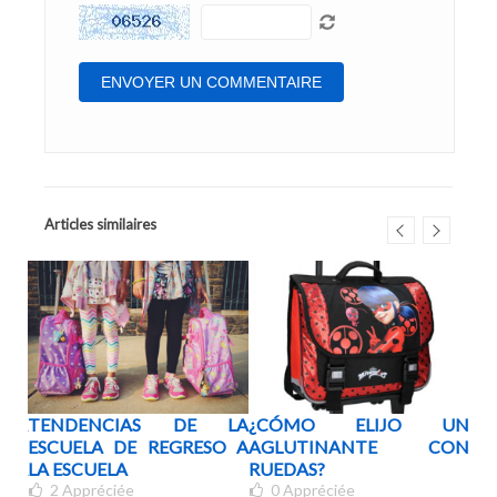
Articles similaires
LSA
TENDENCIAS DE LA
¿CÓMO ELIJO UN
¿Q
ROS
ESCUELA DE REGRESO A
AGLUTINANTE CON
EL
ADA
LA ESCUELA
RUEDAS?
DE
2
Appréciée
0
Appréciée