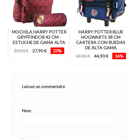
ER
MOCHILA HARRY POTTER
HARRY POTTER BLUE
M
CM
GRYFFINDOR 42 CM -
HOGWARTS 38 CM
ESTUCHE DE GAMA ALTA
CARTERA CON RUEDAS
DE ALTA GAMA
34,90 €
27,90 €
20%
69,90 €
44,90 €
36%
Laissez un commentaire
Nom