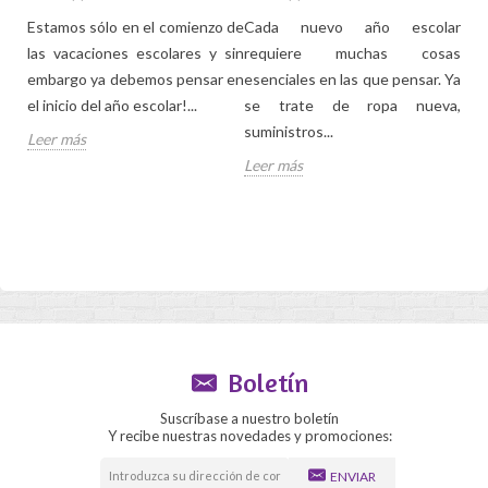
Estamos sólo en el comienzo de
Cada nuevo año escolar
El d
ejos
las vacaciones escolares y sin
requiere muchas cosas
tem
 con
embargo ya debemos pensar en
esenciales en las que pensar. Ya
sól
nado
el inicio del año escolar!...
se trate de ropa nueva,
su h
e
suministros...
Leer más
Lee
Leer más
Boletín
Suscríbase a nuestro boletín
Y recibe nuestras novedades y promociones:
ENVIAR