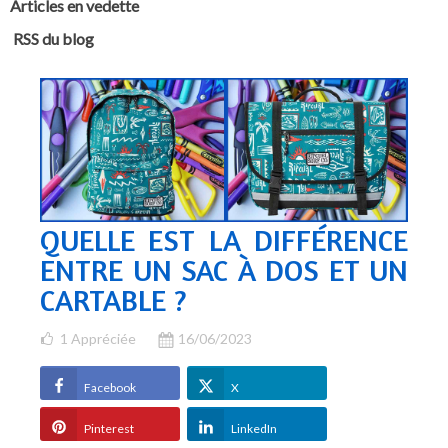
Articles en vedette
RSS du blog
QUELLE EST LA DIFFÉRENCE
ENTRE UN SAC À DOS ET UN
CARTABLE ?
1
Appréciée
16/06/2023
Facebook
X
Pinterest
LinkedIn