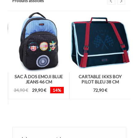
Produits associés
38
SAC À DOS EMOJI BLUE
CARTABLE IKKS BOY
DE
JEANS 46 CM
PILOT BLEU 38 CM
34,90 €
29,90 €
14%
72,90 €