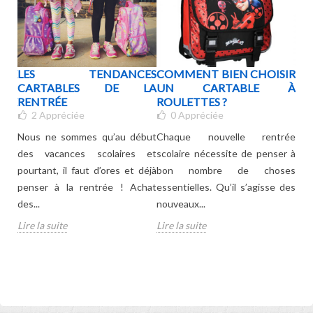
BLE
LES TENDANCES
COMMENT BIEN CHOISIR
QU
TS
CARTABLES DE LA
UN CARTABLE À
PO
UE
RENTRÉE
ROULETTES ?
2
Appréciée
0
Appréciée
Le 
Nous ne sommes qu’au début
Chaque nouvelle rentrée
sco
pour
des vacances scolaires et
scolaire nécessite de penser à
no
 les
pourtant, il faut d’ores et déjà
bon nombre de choses
se
oids
penser à la rentrée ! Achat
essentielles. Qu’il s’agisse des
doiv
des...
nouveaux...
Lire
Lire la suite
Lire la suite