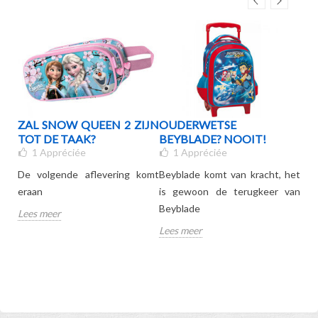
 DE
ZAL SNOW QUEEN 2 ZIJN
OUDERWETSE
DE
TOT DE TAAK?
BEYBLADE? NOOIT!
20
1
Appréciée
1
Appréciée
SC
De volgende aflevering komt
Beyblade komt van kracht, het
Vo
eraan
is gewoon de terugkeer van
pro
Beyblade
Lees meer
Lee
Lees meer