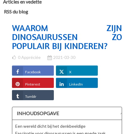
Articles en vedette
RSS du blog
WAAROM ZIJN
DINOSAURUSSEN ZO
POPULAIR BIJ KINDEREN?
0
Appréciée
2021-03-30
Facebook
X
Pinterest
LinkedIn
Tumblr
INHOUDSOPGAVE
Een wereld dicht bij het denkbeeldige
Fascinatie voor dinosaurussen is een goede zaak