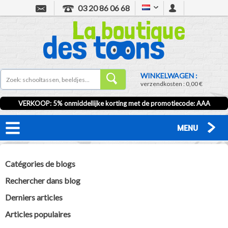
03 20 86 06 68
WINKELWAGEN :
verzendkosten :
0,00 €
VERKOOP
: 5% onmiddellijke korting met de promotiecode:
AAA
MENU
Catégories de blogs
Rechercher dans blog
Derniers articles
Articles populaires