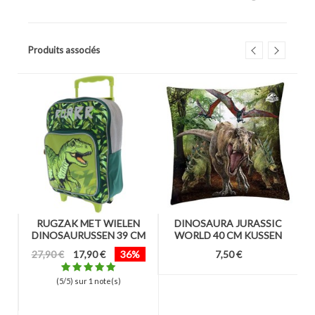
Produits associés
RUGZAK MET WIELEN
DINOSAURA JURASSIC
DINOSAURUSSEN 39 CM
WORLD 40 CM KUSSEN
27,90 €
17,90 €
36%
7,50 €
T
(5/5) sur 1 note(s)