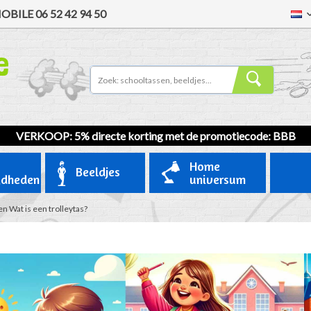
OBILE
06 52 42 94 50
VERKOOP
: 5% directe korting met de promotiecode: BBB
Home
Beeldjes
gdheden
universum
en
Wat is een trolleytas?