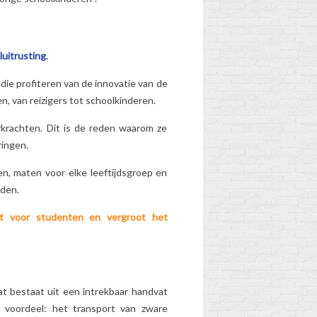
Ontdek de...
os
Lees meer
uitrusting
.
die profiteren van de innovatie van de
n, van reizigers tot schoolkinderen.
erkrachten. Dit is de reden waarom ze
ringen.
n, maten voor elke leeftijdsgroep en
eden.
ast voor studenten en vergroot het
at bestaat uit een intrekbaar handvat
 voordeel: het transport van zware