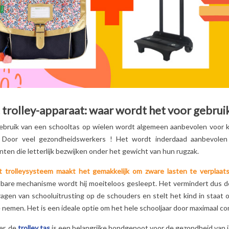
 trolley-apparaat: waar wordt het voor gebrui
SCHOOLTAS
TOP 5
KNUFFELS LES
OP BASIS
BEDDENGOED
DÉGLINGOS:
ebruik van een schooltas op wielen wordt algemeen aanbevolen voor k
FTIJD EN
VOOR MEISJES!
WAAROM
 Door veel gezondheidswerkers
! Het wordt inderdaad aanbevolen
E ULTIEME
2
Aimé
KINDEREN (EN
OUDERS OOK) ER
ten die letterlijk bezwijken onder het gewicht van hun rugzak.
De kamer van je kleine
DOL OP ZIJN?
t trolleysysteem maakt het gemakkelijk om zware lasten te verplaat
meisje weerspiegelt niet
2
Aimé
e uitgebreide
jdbare mechanisme wordt hij moeiteloos gesleept. Het vermindert dus d
echt haar persoonlijkheid
Grappige dieren, zac
 juiste
ragen van schooluitrusting op de schouders en stelt het kind in staat 
... Het is tijd om het op te
texturen,
 voor uw kind
 nemen. Het is een ideale optie om het hele schooljaar door maximaal c
lossen! De...
geruststellende kleu
!
Lees meer
ontdek waarom de
er, de
trolley tas
is een belangrijke bondgenoot voor de gezondheid van 