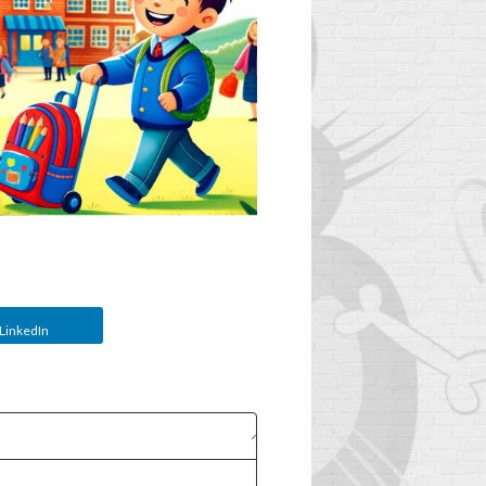
LinkedIn
EF
WANNEER DE
P
SCHOOLTAS VAN
UW KIND
AU
VERVANGEN?
'S
2
Aimé