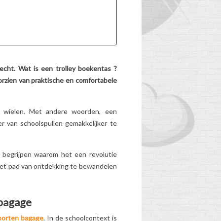
Gedragen, te zwaar,
meer geschikt voor de
leeftijd... Heeft de
schooltas van uw kind
zijn beste tijd gehad?
hoe
Ontdek de...
 echt. Wat is een trolley boekentas
?
oorzien van praktische en comfortabele
Lees meer
p wielen. Met andere woorden, een
r van schoolspullen gemakkelijker te
e begrijpen waarom het een revolutie
 het pad van ontdekking te bewandelen
 bagage
soorten bagage
. In de schoolcontext is