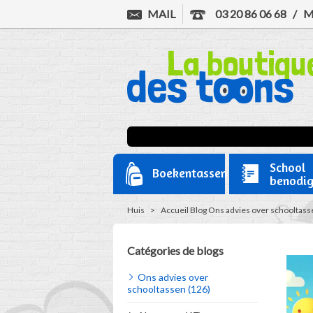
MAIL
03 20 86 06 68
/
M
School
Boekentassen
benodi
Huis
>
Accueil
Blog
Ons advies over schooltass
Catégories de blogs
Ons advies over
schooltassen (126)