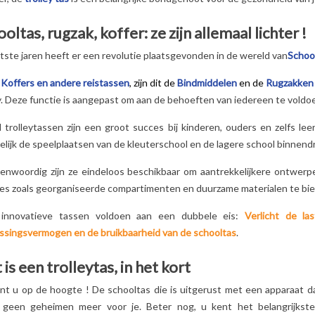
knuffels Les Dégling
oltas, rugzak, koffer: ze zijn allemaal lichter
!
zo geliefd zijn...
Lees meer
tste jaren heeft er een revolutie plaatsgevonden in de wereld van
School
e
Koffers en andere reistassen
, zijn dit de
Bindmiddelen
en de
Rugzakken
y. Deze functie is aangepast om aan de behoeften van iedereen te voldoe
l trolleytassen zijn een groot succes bij kinderen, ouders en zelfs le
elijk de speelplaatsen van de kleuterschool en de lagere school binnend
nwoordig zijn ze eindeloos beschikbaar om aantrekkelijkere ontwerpe
ies zoals georganiseerde compartimenten en duurzame materialen te bi
innovatieve tassen voldoen aan een dubbele eis:
Verlicht de l
ssingsvermogen en de bruikbaarheid van de schooltas
.
is een trolleytas, in het kort
nt u op de hoogte
! De schooltas die is uitgerust met een apparaat d
 geen geheimen meer voor je. Beter nog, u kent het belangrijkste