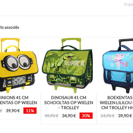
Publ
ts associés
INIONS 41 CM
DINOSAUR 41 CM
BOEKENTAS
ENTAS OP WIELEN
SCHOOLTAS OP WIELEN
WIELEN LILILOU
- TROLLEY
CM TROLLEY H
 €
39,90 €
11%
49,90 €
34,90 €
30%
54,90 €
39,90 €