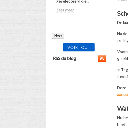
geselecteerd die...
Lees meer
Lees meer
Scho
De laa
Na d
Next
trolle
VOIR TOUT
Voora
RSS du blog
geleid
✨Tege
funct
Deze 
aanpa
Wat 
Nu be
heeft