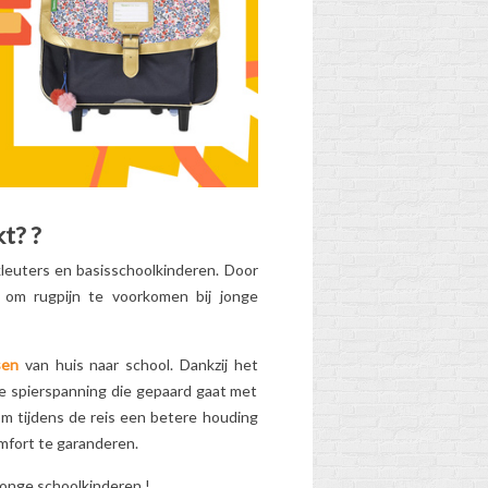
kt?
?
WANNEER DE
SCHOOLTAS VAN
leuters en basisschoolkinderen. Door
UW KIND
 om rugpijn te voorkomen bij jonge
VERVANGEN?
2
Aimé
Gedragen, te zwaar,
sen
van huis naar school. Dankzij het
meer geschikt voor de
e spierspanning die gepaard gaat met
hte
leeftijd... Heeft de
om tijdens de reis een betere houding
schooltas van uw kind
omfort te garanderen.
ren:
zijn beste tijd gehad?
jonge schoolkinderen
!