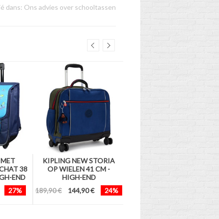
ié dans:
Ons advies over schooltassen
 MET
KIPLING NEW STORIA
MIJN HELD ACADEMIA 41
 CHAT 38
OP WIELEN 41 CM -
CM - 2 CPT
IGH-END
HIGH-END
59,90 €
34,90 €
42%
27%
189,90 €
144,90 €
24%