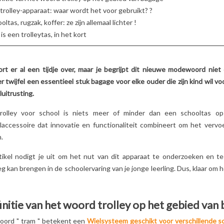
DOL OP ZIJN?
VERLIEFD OP
trolley-apparaat: waar wordt het voor gebruikt? ?
2
Aimé
WORDEN!
e uitgebreide
5
Aimé
oltas, rugzak, koffer: ze zijn allemaal lichter !
Grappige dieren, zachte
 juiste
is een trolleytas, in het kort
Op zoek naar een
texturen,
 voor uw kind
origineel cadeau voor
geruststellende kleuren:
!
Moederdag? Ontdek 
ontdek waarom de
ort er al een tijdje over, maar je begrijpt dit nieuwe modewoord niet
de charmante en
knuffels Les Déglingos
 twijfel een essentieel stuk bagage voor elke ouder die zijn kind wil v
karaktervolle Betty
zo geliefd zijn...
uitrusting.
Boop-figuren alle...
Lees meer
rolley voor school is niets meer of minder dan een schooltas o
Lees meer
laccessoire dat innovatie en functionaliteit combineert om het vervoe
.
rtikel nodigt je uit om het nut van dit apparaat te onderzoeken en t
 kan brengen in de schoolervaring van je jonge leerling. Dus, klaar om
initie van het woord trolley op het gebied van
oord "
tram
" betekent een
Wielsysteem geschikt voor verschillende 