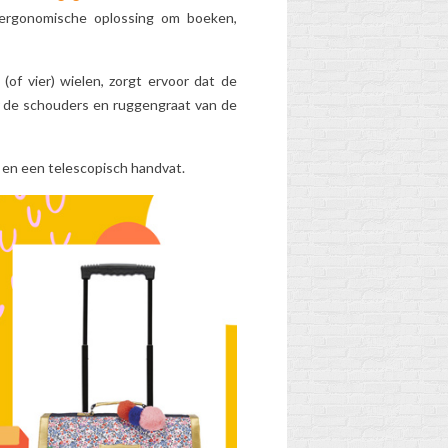
 ergonomische oplossing om boeken,
ONTDEK HET
WAARGEBEURDE
of vier) wielen, zorgt ervoor dat de
VERHAAL VAN
r de schouders en ruggengraat van de
MIRACULOUS
LADYBUG!
2
Aimé
s en een telescopisch handvat.
ijke
"Een lieveheersbeestje,
geluksbrenger, magische
dame en geluksvrouw!"
el
Hoor je dit refrein de
hele dag door? Het is
de...
Lees meer