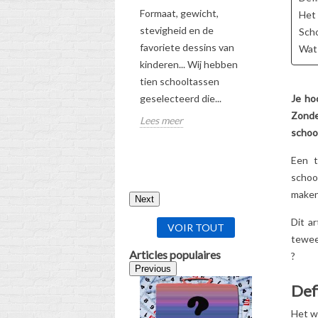
5
Aimé
Formaat, gewicht,
Het 
Bekijk onz
stevigheid en de
Scho
gids om de
favoriete dessins van
Wat 
schooltas
kinderen... Wij hebben
te kiezen
tien schooltassen
geselecteerd die...
Je ho
Lees meer
Zonder
Lees meer
school
Een t
schoo
maken
Next
Dit a
VOIR TOUT
teweeg
Articles populaires
?
Previous
Def
Het w