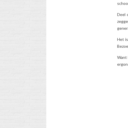
schoo
Deel 
zegge
genera
Het i
Bezoe
Want k
ergon