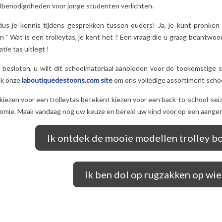
lbenodigdheden voor jonge studenten verlichten.
dus je kennis tijdens gesprekken tussen ouders! Ja, je kunt pronken i
n "
Wat is een trolleytas, je kent het
?
Een vraag die u graag beantwoor
tie tas uitlegt
!
s besloten, u wilt dit schoolmateriaal aanbieden voor de toekomstige s
k onze
laboutiquedestoons.com site
om ons volledige assortiment scho
iezen voor een trolleytas betekent kiezen voor een back-to-school-seiz
omie. Maak vandaag nog uw keuze en bereid uw kind voor op een aange
Ik ontdek de mooie modellen trolley b
Ik ben dol op rugzakken op wie