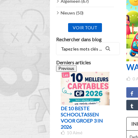
Algemeen (67)
Nieuws (50)
VOIR TOUT
Rechercher dans blog
Derniers articles
WA
Previous
0
A
DE 10 BESTE
WELKE 
SCHOOLTASSEN
KIEZEN 
VOOR GROEP 3 IN
VAN LEE
IN
2026
KLAS? D
10
Aimé
GIDS
Defi