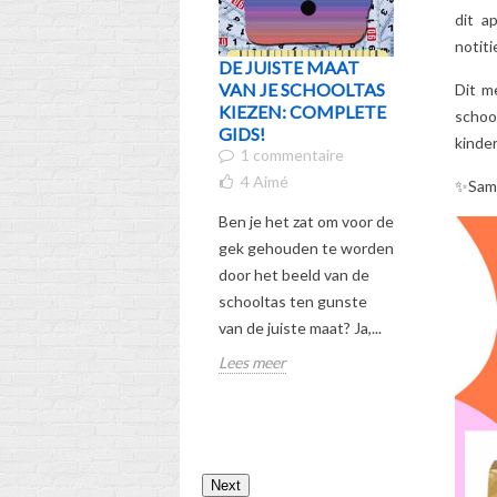
dit a
notit
DE JUISTE MAAT
WIE IS 
VAN JE SCHOOLTAS
ERVAAR
Dit m
KIEZEN: COMPLETE
INNEM
schoo
GIDS!
DISNEY
kinde
1 commentaire
ZOALS 
NOOIT 
4
Aimé
✨
Sam
HEBT G
Ben je het zat om voor de
7
Aimé
gek gehouden te worden
Ben je geï
door het beeld van de
het verte
schooltas ten gunste
blauwe w
van de juiste maat? Ja,...
Stitch waa
Lees meer
steeds ov
Ontdek he
Lees meer
Next