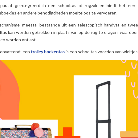
pparaat geïntegreerd in een schooltas of rugzak en biedt het een
ieboekjes en andere benodigdheden moeiteloos te vervoeren.
STITCH?
DE HELDEN VAN DE
ONTDEK HET
 HET
PAW PATROL:
ONGELOOFLIJKE
echanisme, meestal bestaande uit een telescopisch handvat en twee (
ENDE
NAMEN, KRACHTEN
VERHAAL VAN
ltas kan worden getrokken in plaats van op de rug te dragen, waardoo
-PERSONAGE
EN GEHEIMEN
SPIDERMAN!
ren worden ontlast.
JE HEM NOG
ONTHULD!
2
Aimé
EERDER
10
Aimé
envattend: een
trolley boekentas
is een schooltas voorzien van wieltje
Ontdek het ongeloofl
EZIEN!
Wie zijn de PAW Patrol-
verhaal van Spider
personages? Wat zijn
Man! Zijn afkomst en
ntrigeerd door
hun rollen en geheimen?
avonturen zullen al sn
derende
Kom alles te weten over
geen geheimen meer
ezen genaamd
deze onverschrokken...
voor je...
r je kind
Lees meer
Lees meer
er praat?
t...