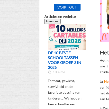
VOIR TOUT
Articles en vedette
Previous
Het
DE 10 BESTE
WELKE 
SCHOOLTASSEN
KIEZEN 
Het g
VOOR GROEP 3 IN
VAN LEE
wie
?
2026
KLAS? D
10
Aimé
GIDS
studen
5
Aimé
Formaat, gewicht,
Ja
He
Bekijk onz
stevigheid en de
verri
gids om de
favoriete dessins van
het d
schooltas
kinderen... Wij hebben
aan te
te kiezen
tien schooltassen
✨
Zek