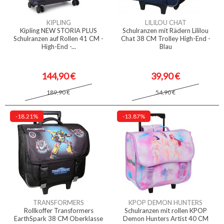
KIPLING
LILILOU CHAT
Kipling NEW STORIA PLUS
Schulranzen mit Rädern Lililou
Schulranzen auf Rollen 41 CM -
Chat 38 CM Trolley High-End -
High-End -...
Blau
144,90 €
39,90 €
189,90 €
54,90 €
-18.21%
-13.87%
TRANSFORMERS
KPOP DEMON HUNTERS
Rollkoffer Transformers
Schulranzen mit rollen KPOP
EarthSpark 38 CM Oberklasse
Demon Hunters Artist 40 CM