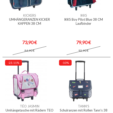
KICKERS
IKKS
UMHÄNGERANZEN KICKER
IKKS Boy Pilot Blue 38 CM
KAPPEN 38 CM
Laufbinder
73,90 €
79,90 €
84,90 €
92,90 €
-23.11%
-10%
TÉO JASMIN
TANN'S
Umhängetasche mit Rädern TEO
Schulranzen mit Rollen Tann's 38