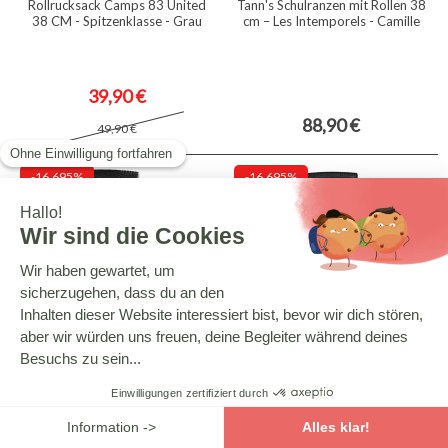
Rollrucksack Camps 83 United
Tann's Schulranzen mit Rollen 38
38 CM - Spitzenklasse - Grau
cm – Les Intemporels - Camille
39,90 €
88,90 €
49,90 €
-16.695%
-16.695%
NERF
HARRY POTTER
Nerf Schulranzen mit Rollen 38
Harry Potter QUIDDITCH
cm – 2 Fächer - Off Screen
Schultasche Mit Rollen 38 CM -
Premiumqualität