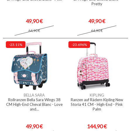
Pretty
49,90 €
49,90 €
64,90 €
64,90 €
-23.11%
-23.696%
BELLA SARA
KIPLING
Rollranzen Bella Sara Wings 38
Ranzen auf Rädern Kipling New
CM High-End Cheval Blanc - Love
Storia 41 CM - High-End - Pink
and...
Palm
49,90 €
144,90 €