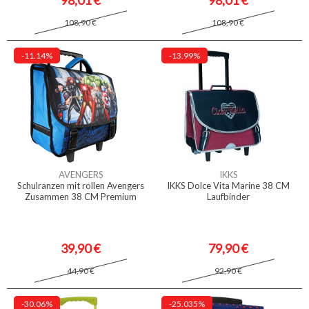
98,01 €
98,01 €
108,90 €
108,90 €
-11.14%
-13.99%
AVENGERS
IKKS
Schulranzen mit rollen Avengers
IKKS Dolce Vita Marine 38 CM
Zusammen 38 CM Premium
Laufbinder
39,90 €
79,90 €
44,90 €
92,90 €
-30.06%
-25.035%