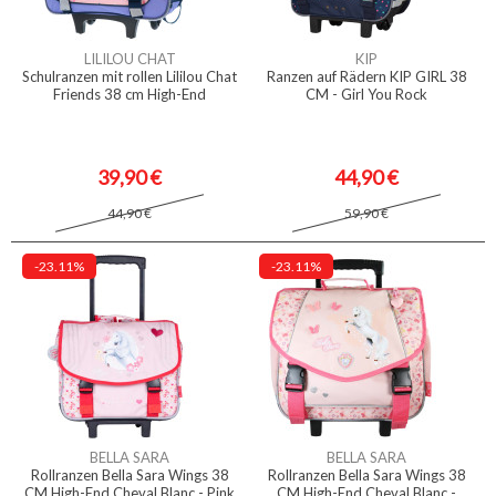
LILILOU CHAT
KIP
Schulranzen mit rollen Lililou Chat
Ranzen auf Rädern KIP GIRL 38
Friends 38 cm High-End
CM - Girl You Rock
39,90 €
44,90 €
44,90 €
59,90 €
-23.11%
-23.11%
BELLA SARA
BELLA SARA
Rollranzen Bella Sara Wings 38
Rollranzen Bella Sara Wings 38
CM High-End Cheval Blanc - Pink
CM High-End Cheval Blanc -