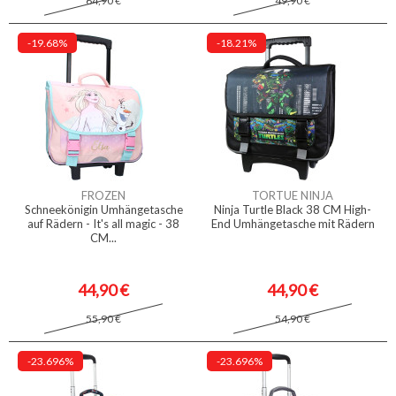
64,90 €
49,90 €
-19.68%
-18.21%
FROZEN
TORTUE NINJA
Schneekönigin Umhängetasche
Ninja Turtle Black 38 CM High-
auf Rädern - It's all magic - 38
End Umhängetasche mit Rädern
CM...
44,90 €
44,90 €
55,90 €
54,90 €
-23.696%
-23.696%