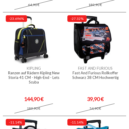
64,90 €
189,90 €
-23.696%
-27.32%
KIPLING
FAST AND FURIOUS
Ranzen auf Rädern Kipling New
Fast And Furious Rollkoffer
Storia 41 CM - High-End - Lets
Schwarz 38 CM Hochwertig
Scuba
144,90 €
39,90 €
189,90 €
54,90 €
-11.14%
-11.14%