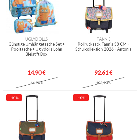
UGLYDOLLS
TANN'S
Günstige Umhängetasche Set +
Rollrucksack Tann's 38 CM -
Pooltasche + Uglydolls Lohn
Schulkollektion 2026 - Antonia
Bleistift Box
14,90 €
92,61 €
44,90 €
102,90 €
-10%
-10%