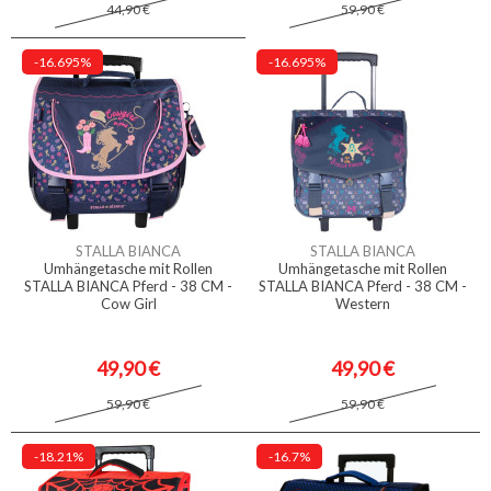
44,90 €
59,90 €
-16.695%
-16.695%
STALLA BIANCA
STALLA BIANCA
Umhängetasche mit Rollen
Umhängetasche mit Rollen
STALLA BIANCA Pferd - 38 CM -
STALLA BIANCA Pferd - 38 CM -
Cow Girl
Western
49,90 €
49,90 €
59,90 €
59,90 €
-18.21%
-16.7%