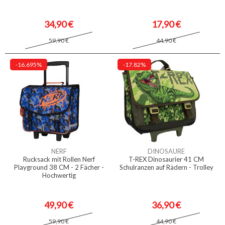
34,90 €
17,90 €
59,90 €
44,90 €
-16.695%
-17.82%
NERF
DINOSAURE
Rucksack mit Rollen Nerf
T-REX Dinosaurier 41 CM
Playground 38 CM - 2 Fächer -
Schulranzen auf Rädern - Trolley
Hochwertig
49,90 €
36,90 €
59,90 €
44,90 €