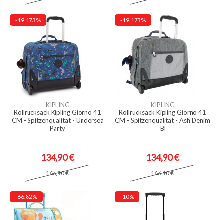
-19.173%
-19.173%
KIPLING
KIPLING
Rollrucksack Kipling Giorno 41
Rollrucksack Kipling Giorno 41
CM - Spitzenqualität - Undersea
CM - Spitzenqualität - Ash Denim
Party
Bl
134,90 €
134,90 €
166,90 €
166,90 €
-66.82%
-10%