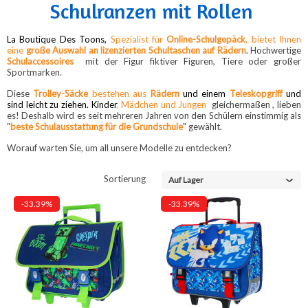
Schulranzen mit Rollen
La Boutique Des Toons,
Spezialist für
Online-Schulgepäck
, bietet Ihnen
eine
große Auswahl an lizenzierten Schultaschen auf Rädern
. Hochwertige
Schulaccessoires
mit der Figur fiktiver Figuren, Tiere oder großer
Sportmarken.
Diese
Trolley-Säcke
bestehen aus
Rädern
und einem
Teleskopgriff
und
sind leicht zu ziehen. Kinder
, Mädchen und Jungen
gleichermaßen
, lieben
es
! Deshalb wird es seit mehreren Jahren
von den Schülern einstimmig als
"
beste Schulausstattung für die Grundschule
" gewählt.
Worauf warten Sie, um all unsere
Modelle
zu entdecken
?
Sortierung
Auf Lager
-33.39%
-33.39%