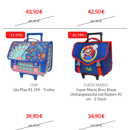
43,50 €
42,50 €
49,90 €
49,90 €
-11.13%
-41.74%
CMP
SUPER MARIO
Lila Pfau 41 CM - Trolley
Super Mario Bros Blaue
Umhängetasche mit Rädern 41
cm - 2 Stück
39,90 €
34,90 €
44,90 €
59,90 €