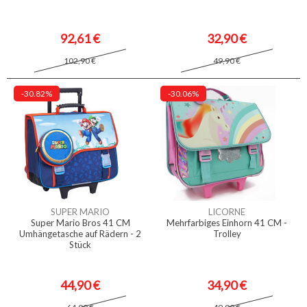
92,61 €
32,90 €
102,90 €
49,90 €
-30.82%
-30.06%
SUPER MARIO
LICORNE
Super Mario Bros 41 CM
Mehrfarbiges Einhorn 41 CM -
Umhängetasche auf Rädern - 2
Trolley
Stück
44,90 €
34,90 €