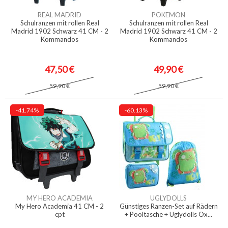
REAL MADRID
POKEMON
Schulranzen mit rollen Real
Schulranzen mit rollen Real
Madrid 1902 Schwarz 41 CM - 2
Madrid 1902 Schwarz 41 CM - 2
Kommandos
Kommandos
47,50 €
49,90 €
59,90 €
59,90 €
-41.74%
-60.13%
MY HERO ACADEMIA
UGLYDOLLS
My Hero Academia 41 CM - 2
Günstiges Ranzen-Set auf Rädern
cpt
+ Pooltasche + Uglydolls Ox...