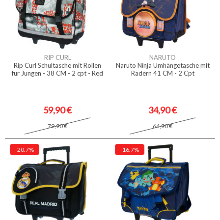
RIP CURL
NARUTO
Rip Curl Schultasche mit Rollen
Naruto Ninja Umhängetasche mit
für Jungen - 38 CM - 2 cpt - Red
Rädern 41 CM - 2 Cpt
59,90 €
34,90 €
79,90 €
64,90 €
-20.7%
-16.7%