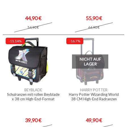
44,90 €
55,90 €
54,90 €
64,90 €
-11.14%
-16.7%
NICHT AUF
LAGER
BEYBLADE
HARRY POTTER
Schulranzen mit rollen Beyblade
Harry Potter Wizarding World
x 38 cm High-End-Format
38 CM High-End Radranzen
39,90 €
49,90 €