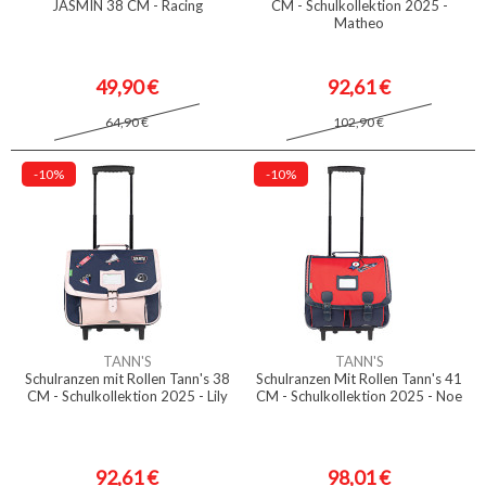
JASMIN 38 CM - Racing
CM - Schulkollektion 2025 -
Matheo
49,90 €
92,61 €
64,90 €
102,90 €
-10%
-10%
TANN'S
TANN'S
Schulranzen mit Rollen Tann's 38
Schulranzen Mit Rollen Tann's 41
CM - Schulkollektion 2025 - Lily
CM - Schulkollektion 2025 - Noe
92,61 €
98,01 €